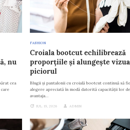
FASHION
Croiala bootcut echilibrează
ă, nu
proporțiile și alungește vizua
piciorul
părat cea
Blugii și pantalonii cu croială bootcut continuă să fi
 care
alegere apreciată în modă datorită capacității lor de
avantaja…
IUL. 19, 2026
ADMIN