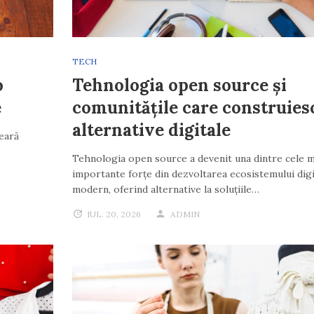
TECH
o
Tehnologia open source și
e
comunitățile care construies
alternative digitale
seară
Tehnologia open source a devenit una dintre cele m
importante forțe din dezvoltarea ecosistemului digi
modern, oferind alternative la soluțiile…
IUL. 20, 2026
ADMIN