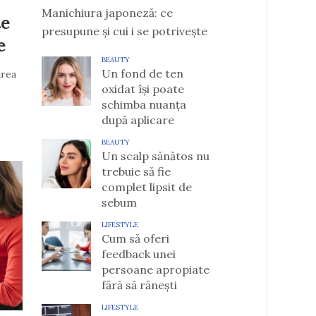
Manichiura japoneză: ce
te
presupune și cui i se potrivește
e
BEAUTY
Un fond de ten
irea
oxidat își poate
schimba nuanța
după aplicare
BEAUTY
Un scalp sănătos nu
trebuie să fie
complet lipsit de
sebum
LIFESTYLE
Cum să oferi
feedback unei
persoane apropiate
fără să rănești
LIFESTYLE