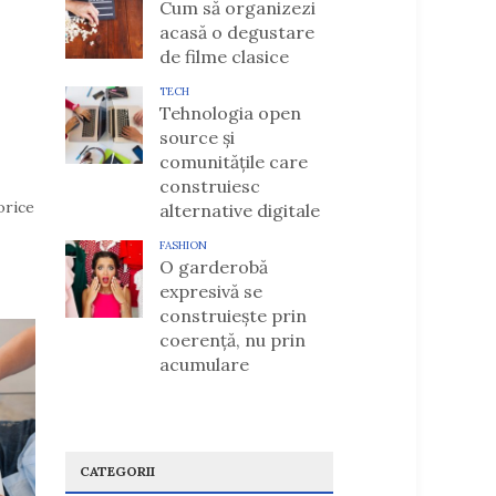
Cum să organizezi
acasă o degustare
de filme clasice
TECH
Tehnologia open
source și
comunitățile care
construiesc
orice
alternative digitale
FASHION
O garderobă
expresivă se
construiește prin
coerență, nu prin
acumulare
CATEGORII