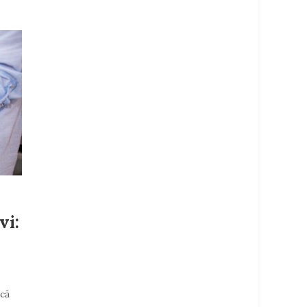
vi:
 că