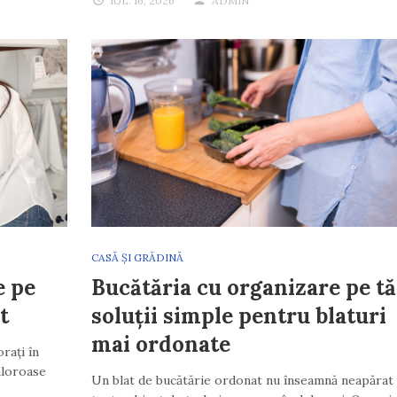
IUL. 16, 2026
ADMIN
CASĂ ȘI GRĂDINĂ
e pe
Bucătăria cu organizare pe tă
t
soluții simple pentru blaturi
mai ordonate
rați în
aloroase
Un blat de bucătărie ordonat nu înseamnă neapărat