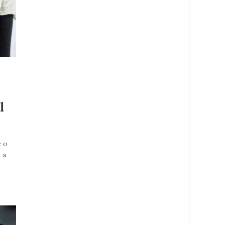
l
e o
 a