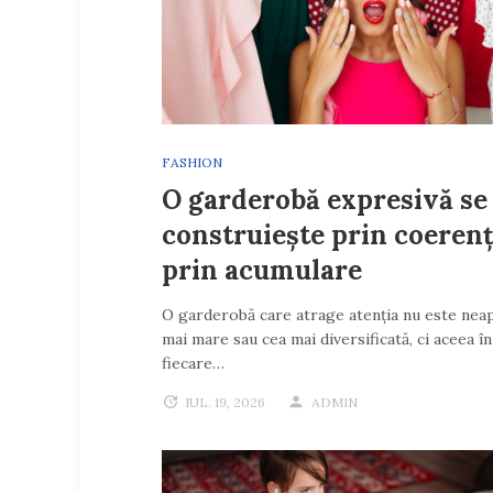
FASHION
O garderobă expresivă se
construiește prin coerenț
prin acumulare
O garderobă care atrage atenția nu este nea
mai mare sau cea mai diversificată, ci aceea în
fiecare…
IUL. 19, 2026
ADMIN