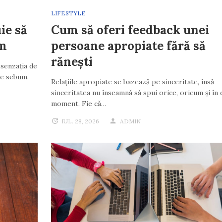
LIFESTYLE
ie să
Cum să oferi feedback unei
um
persoane apropiate fără să
rănești
senzația de
de sebum.
Relațiile apropiate se bazează pe sinceritate, însă
sinceritatea nu înseamnă să spui orice, oricum și în 
moment. Fie că…
IUL. 28, 2026
ADMIN