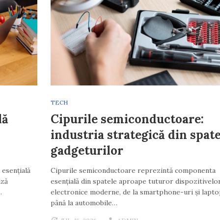
TECH
lă
Cipurile semiconductoare:
industria strategică din spate
gadgeturilor
 esențială
Cipurile semiconductoare reprezintă componenta
ază
esențială din spatele aproape tuturor dispozitivelo
…
electronice moderne, de la smartphone-uri și lapto
până la automobile…