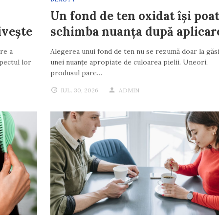
Un fond de ten oxidat își poa
ivește
schimba nuanța după aplicar
re a
Alegerea unui fond de ten nu se rezumă doar la găs
pectul lor
unei nuanțe apropiate de culoarea pielii. Uneori,
produsul pare…
IUL. 30, 2026
ADMIN