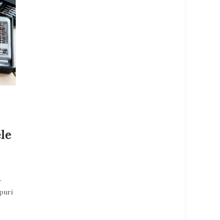
le
r
puri