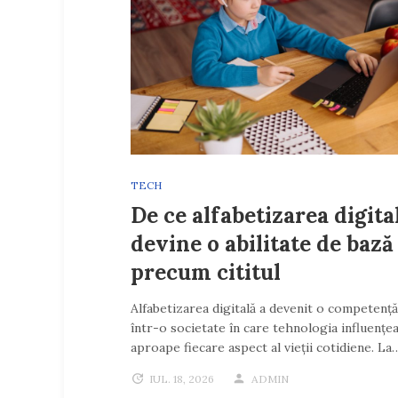
TECH
De ce alfabetizarea digita
devine o abilitate de bază
precum cititul
Alfabetizarea digitală a devenit o competență
într-o societate în care tehnologia influențe
aproape fiecare aspect al vieții cotidiene. La
IUL. 18, 2026
ADMIN