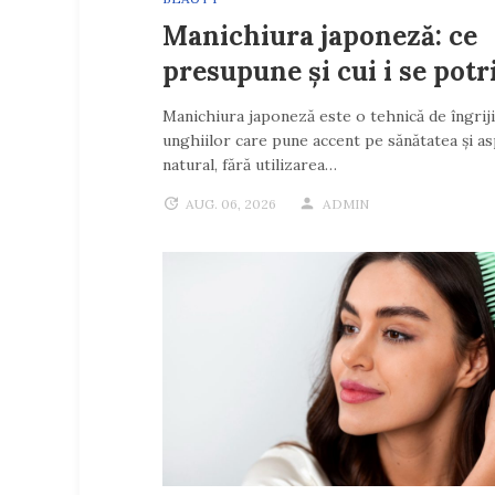
Manichiura japoneză: ce
presupune și cui i se potr
Manichiura japoneză este o tehnică de îngriji
unghiilor care pune accent pe sănătatea și as
natural, fără utilizarea…
AUG. 06, 2026
ADMIN