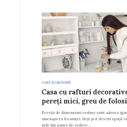
CASĂ ȘI GRĂDINĂ
Casa cu rafturi decorativ
pereți mici, greu de folosi
Pereții de dimensiuni reduse sunt adesea igno
amenajarea locuinței, deși pot deveni spații v
atât din punct de vedere…