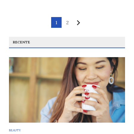
Paginație
1
2
Următor
articole
RECENTE
BEAUTY