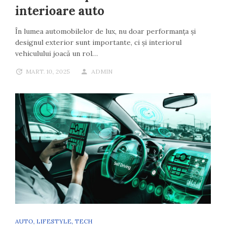
interioare auto
În lumea automobilelor de lux, nu doar performanța și
designul exterior sunt importante, ci și interiorul
vehiculului joacă un rol…
MART. 10, 2025
ADMIN
AUTO
,
LIFESTYLE
,
TECH