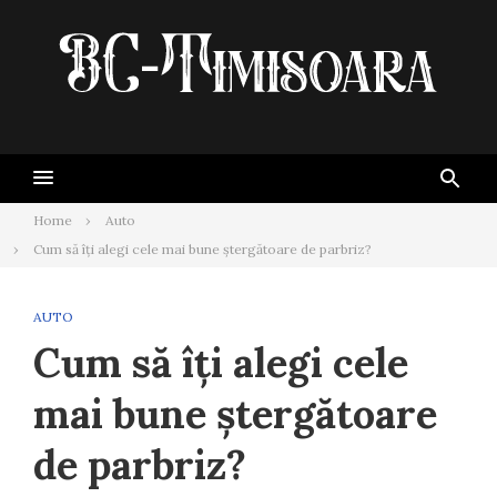
Skip
to
content
Home
Auto
Cum să îți alegi cele mai bune ștergătoare de parbriz?
AUTO
Cum să îți alegi cele
mai bune ștergătoare
de parbriz?