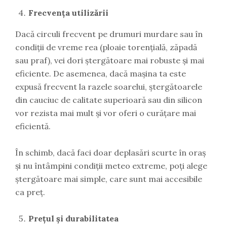
Frecvența utilizării
Dacă circuli frecvent pe drumuri murdare sau în
condiții de vreme rea (ploaie torențială, zăpadă
sau praf), vei dori ștergătoare mai robuste și mai
eficiente. De asemenea, dacă mașina ta este
expusă frecvent la razele soarelui, ștergătoarele
din cauciuc de calitate superioară sau din silicon
vor rezista mai mult și vor oferi o curățare mai
eficientă.
În schimb, dacă faci doar deplasări scurte în oraș
și nu întâmpini condiții meteo extreme, poți alege
ștergătoare mai simple, care sunt mai accesibile
ca preț.
Prețul și durabilitatea