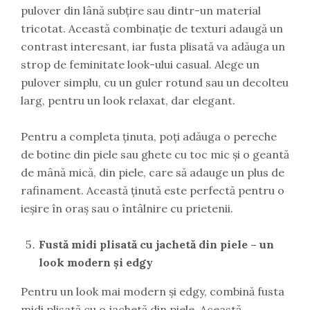
pulover din lână subțire sau dintr-un material
tricotat. Această combinație de texturi adaugă un
contrast interesant, iar fusta plisată va adăuga un
strop de feminitate look-ului casual. Alege un
pulover simplu, cu un guler rotund sau un decolteu
larg, pentru un look relaxat, dar elegant.
Pentru a completa ținuta, poți adăuga o pereche
de botine din piele sau ghete cu toc mic și o geantă
de mână mică, din piele, care să adauge un plus de
rafinament. Această ținută este perfectă pentru o
ieșire în oraș sau o întâlnire cu prietenii.
Fustă midi plisată cu jachetă din piele – un
look modern și edgy
Pentru un look mai modern și edgy, combină fusta
midi plisată cu o jachetă din piele. Această