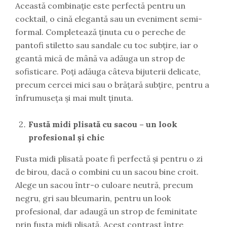
Această combinație este perfectă pentru un
cocktail, o cină elegantă sau un eveniment semi-
formal. Completează ținuta cu o pereche de
pantofi stiletto sau sandale cu toc subțire, iar o
geantă mică de mână va adăuga un strop de
sofisticare. Poți adăuga câteva bijuterii delicate,
precum cercei mici sau o brățară subțire, pentru a
înfrumuseța și mai mult ținuta.
Fustă midi plisată cu sacou – un look
profesional și chic
Fusta midi plisată poate fi perfectă și pentru o zi
de birou, dacă o combini cu un sacou bine croit.
Alege un sacou într-o culoare neutră, precum
negru, gri sau bleumarin, pentru un look
profesional, dar adaugă un strop de feminitate
prin fusta midi plisată. Acest contrast între