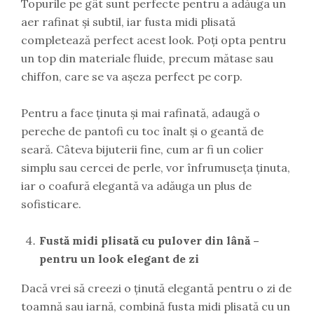
Topurile pe gât sunt perfecte pentru a adăuga un
aer rafinat și subtil, iar fusta midi plisată
completează perfect acest look. Poți opta pentru
un top din materiale fluide, precum mătase sau
chiffon, care se va așeza perfect pe corp.
Pentru a face ținuta și mai rafinată, adaugă o
pereche de pantofi cu toc înalt și o geantă de
seară. Câteva bijuterii fine, cum ar fi un colier
simplu sau cercei de perle, vor înfrumuseța ținuta,
iar o coafură elegantă va adăuga un plus de
sofisticare.
Fustă midi plisată cu pulover din lână –
pentru un look elegant de zi
Dacă vrei să creezi o ținută elegantă pentru o zi de
toamnă sau iarnă, combină fusta midi plisată cu un