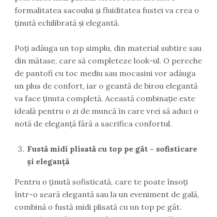
formalitatea sacoului și fluiditatea fustei va crea o
ținută echilibrată și elegantă.
Poți adăuga un top simplu, din material subtire sau
din mătase, care să completeze look-ul. O pereche
de pantofi cu toc mediu sau mocasini vor adăuga
un plus de confort, iar o geantă de birou elegantă
va face ținuta completă. Această combinație este
ideală pentru o zi de muncă în care vrei să aduci o
notă de eleganță fără a sacrifica confortul.
Fustă midi plisată cu top pe gât – sofisticare
și eleganță
Pentru o ținută sofisticată, care te poate însoți
într-o seară elegantă sau la un eveniment de gală,
combină o fustă midi plisată cu un top pe gât.