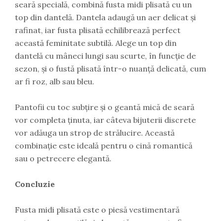
seară specială, combină fusta midi plisată cu un
top din dantelă. Dantela adaugă un aer delicat și
rafinat, iar fusta plisată echilibrează perfect
această feminitate subtilă. Alege un top din
dantelă cu mâneci lungi sau scurte, în funcție de
sezon, și o fustă plisată într-o nuanță delicată, cum
ar fi roz, alb sau bleu.
Pantofii cu toc subțire și o geantă mică de seară
vor completa ținuta, iar câteva bijuterii discrete
vor adăuga un strop de strălucire. Această
combinație este ideală pentru o cină romantică
sau o petrecere elegantă.
Concluzie
Fusta midi plisată este o piesă vestimentară