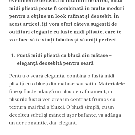
evenimente de seară la întâlniri de birou, fusta
midi plisată poate fi combinată în multe moduri
pentru a obține un look rafinat și deosebit. În
acest articol, îți vom oferi câteva sugestii de
outfituri elegante cu fuste midi plisate, care te
vor face să te simți fabulos și să arăți perfect.
Fustă midi plisată cu bluză din mătase –
eleganță deosebită pentru seară
Pentru o seară elegantă, combină o fustă midi
plisată cu o bluză din mătase sau satin. Materialele
fine și fluide adaugă un plus de rafinament, iar
plisurile fustei vor crea un contrast frumos cu
textura mai fină a bluzei. O bluză simplă, cu un
decolteu subtil și mâneci ușor bufante, va adăuga
un aer romantic, dar elegant.