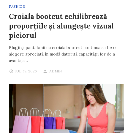
FASHION
Croiala bootcut echilibrează
proporțiile și alungește vizual
piciorul
Blugii și pantalonii cu croială bootcut continuă să fie o
alegere apreciată în modă datorită capacității lor de a
avantaja…
IUL. 19, 2026
ADMIN