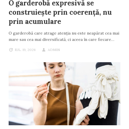
O garderobă expresivă se
construiește prin coerență, nu
prin acumulare
O garderobă care atrage atenția nu este neapărat cea mai
mare sau cea mai diversificată, ci aceea în care fiecare…
IUL. 19, 2026
ADMIN