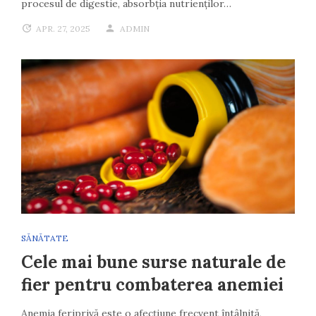
procesul de digestie, absorbția nutrienților…
APR. 27, 2025
ADMIN
SĂNĂTATE
Cele mai bune surse naturale de
fier pentru combaterea anemiei
Anemia feriprivă este o afecțiune frecvent întâlnită,