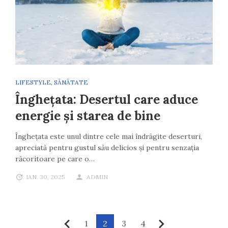
LIFESTYLE
,
SĂNĂTATE
Înghețata: Desertul care aduce
energie și starea de bine
Înghețata este unul dintre cele mai îndrăgite deserturi,
apreciată pentru gustul său delicios și pentru senzația
răcoritoare pe care o…
IAN. 30, 2025
ADMIN
Paginație
1
2
3
4
Anterior
Următor