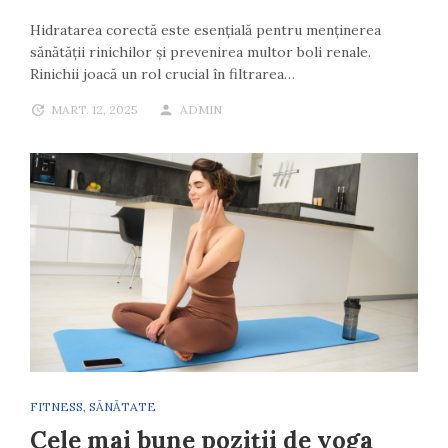
Hidratarea corectă este esențială pentru menținerea
sănătății rinichilor și prevenirea multor boli renale.
Rinichii joacă un rol crucial în filtrarea…
MART. 12, 2025
ADMIN
FITNESS
,
SĂNĂTATE
Cele mai bune poziții de yoga