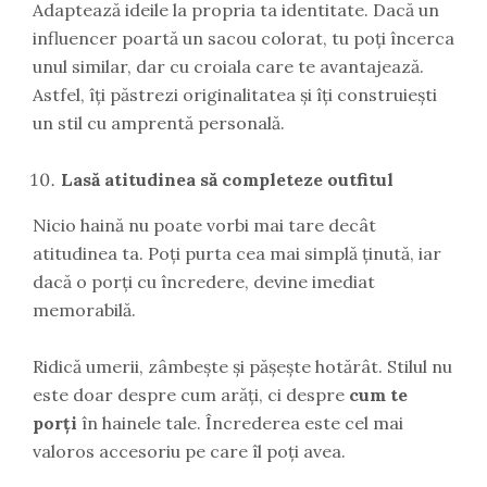
Adaptează ideile la propria ta identitate. Dacă un
influencer poartă un sacou colorat, tu poți încerca
unul similar, dar cu croiala care te avantajează.
Astfel, îți păstrezi originalitatea și îți construiești
un stil cu amprentă personală.
Lasă atitudinea să completeze outfitul
Nicio haină nu poate vorbi mai tare decât
atitudinea ta. Poți purta cea mai simplă ținută, iar
dacă o porți cu încredere, devine imediat
memorabilă.
Ridică umerii, zâmbește și pășește hotărât. Stilul nu
este doar despre cum arăți, ci despre
cum te
porți
în hainele tale. Încrederea este cel mai
valoros accesoriu pe care îl poți avea.