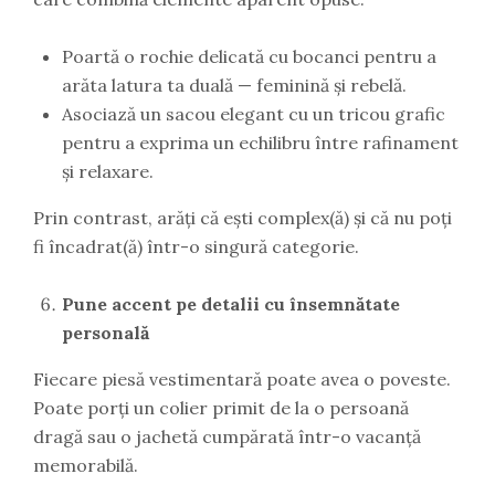
Poartă o rochie delicată cu bocanci pentru a
arăta latura ta duală — feminină și rebelă.
Asociază un sacou elegant cu un tricou grafic
pentru a exprima un echilibru între rafinament
și relaxare.
Prin contrast, arăți că ești complex(ă) și că nu poți
fi încadrat(ă) într-o singură categorie.
Pune accent pe detalii cu însemnătate
personală
Fiecare piesă vestimentară poate avea o poveste.
Poate porți un colier primit de la o persoană
dragă sau o jachetă cumpărată într-o vacanță
memorabilă.