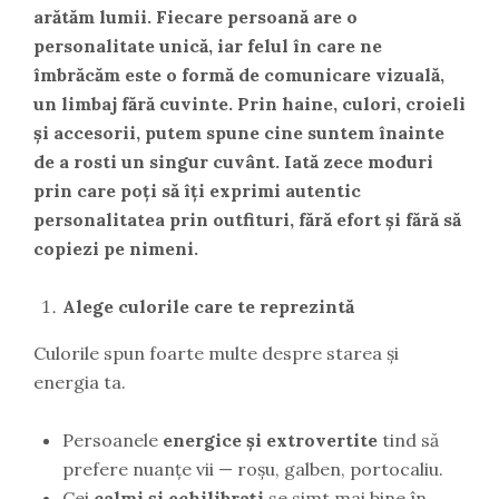
arătăm lumii. Fiecare persoană are o
personalitate unică, iar felul în care ne
îmbrăcăm este o formă de comunicare vizuală,
un limbaj fără cuvinte. Prin haine, culori, croieli
și accesorii, putem spune cine suntem înainte
de a rosti un singur cuvânt. Iată zece moduri
prin care poți să îți exprimi autentic
personalitatea prin outfituri, fără efort și fără să
copiezi pe nimeni.
Alege culorile care te reprezintă
Culorile spun foarte multe despre starea și
energia ta.
Persoanele
energice și extrovertite
tind să
prefere nuanțe vii — roșu, galben, portocaliu.
Cei
calmi și echilibrați
se simt mai bine în