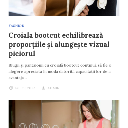
FASHION
Croiala bootcut echilibrează
proporțiile și alungește vizual
piciorul
Blugii și pantalonii cu croială bootcut continuă să fie o
alegere apreciată în modă datorită capacității lor de a
avantaja…
IUL. 19, 2026
ADMIN