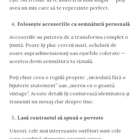
avea un mix care să te reprezinte perfect.
Folosește accesoriile ca semnătură personală
Accesoriile au puterea de a transforma complet o
ținută. Poate îți plac cerceii mari, ochelarii de
soare supradimensionați sau eșarfele colorate —
acestea devin semnătura ta vizuală.
Poți chiar crea o regulă proprie: „niciodată fără o
bijuterie statement” sau „mereu cu o geantă
vintage”. Aceste detalii îți conturează identitatea și
transmit un mesaj clar despre tine.
Lasă contrastul să spună o poveste
Uneori, cele mai interesante outfituri sunt cele
care combină elemente aparent opuse.