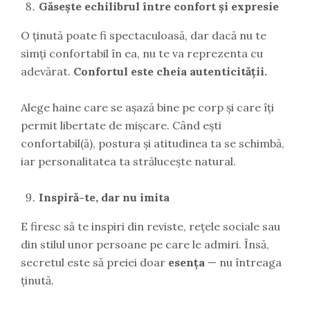
Găsește echilibrul între confort și expresie
O ținută poate fi spectaculoasă, dar dacă nu te
simți confortabil în ea, nu te va reprezenta cu
adevărat.
Confortul este cheia autenticității.
Alege haine care se așază bine pe corp și care îți
permit libertate de mișcare. Când ești
confortabil(ă), postura și atitudinea ta se schimbă,
iar personalitatea ta strălucește natural.
Inspiră-te, dar nu imita
E firesc să te inspiri din reviste, rețele sociale sau
din stilul unor persoane pe care le admiri. Însă,
secretul este să preiei doar
esența
— nu întreaga
ținută.