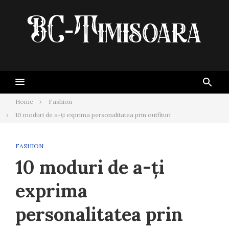
Skip
to
content
Home
Fashion
10 moduri de a-ți exprima personalitatea prin outfituri
FASHION
10 moduri de a-ți
exprima
personalitatea prin