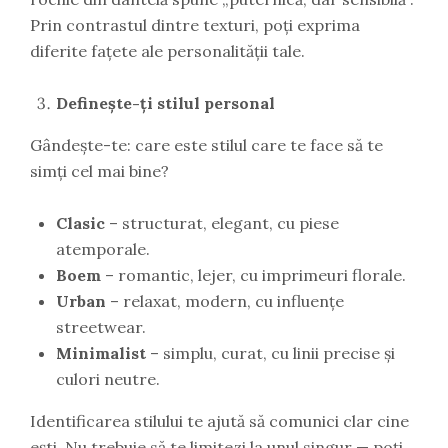
Prin contrastul dintre texturi, poți exprima
diferite fațete ale personalității tale.
Definește-ți stilul personal
Gândește-te: care este stilul care te face să te
simți cel mai bine?
Clasic
– structurat, elegant, cu piese
atemporale.
Boem
– romantic, lejer, cu imprimeuri florale.
Urban
– relaxat, modern, cu influențe
streetwear.
Minimalist
– simplu, curat, cu linii precise și
culori neutre.
Identificarea stilului te ajută să comunici clar cine
ești. Nu trebuie să te limitezi la unul singur — poți