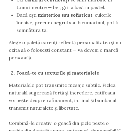
tonuri neutre — bej, gri, albastru pastel.
Dacă ești
misterios sau sofisticat
, culorile
închise, precum negrul sau bleumarinul, pot fi
semnătura ta.
Alege o paletă care îți reflectă personalitatea și nu
ezita să o folosești constant — va deveni o marcă
personală.
Joacă-te cu texturile și materialele
Materialele pot transmite mesaje subtile. Pielea
naturală sugerează forță și încredere, catifeaua
vorbește despre rafinament, iar inul și bumbacul
transmit naturalețe și libertate.
Combină-le creativ: o geacă din piele peste o
rochie din dantelă spune „puternică, dar sensibilă”.