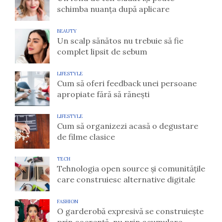
schimba nuanța după aplicare
BEAUTY
Un scalp sănătos nu trebuie să fie
complet lipsit de sebum
LIFESTYLE
Cum să oferi feedback unei persoane
apropiate fără să rănești
LIFESTYLE
Cum să organizezi acasă o degustare
de filme clasice
TECH
Tehnologia open source și comunitățile
care construiesc alternative digitale
FASHION
O garderobă expresivă se construiește
prin coerență, nu prin acumulare