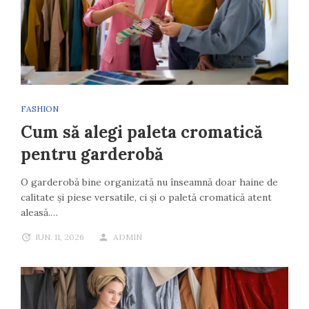
FASHION
Cum să alegi paleta cromatică
pentru garderobă
O garderobă bine organizată nu înseamnă doar haine de
calitate și piese versatile, ci și o paletă cromatică atent
aleasă.…
IUN. 11, 2026
ADMIN