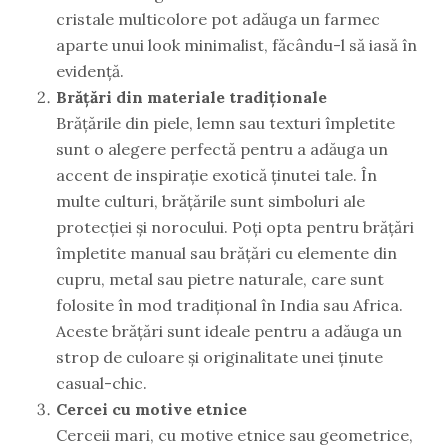
cristale multicolore pot adăuga un farmec
aparte unui look minimalist, făcându-l să iasă în
evidență.
Brățări din materiale tradiționale
Brățările din piele, lemn sau texturi împletite
sunt o alegere perfectă pentru a adăuga un
accent de inspirație exotică ținutei tale. În
multe culturi, brățările sunt simboluri ale
protecției și norocului. Poți opta pentru brățări
împletite manual sau brățări cu elemente din
cupru, metal sau pietre naturale, care sunt
folosite în mod tradițional în India sau Africa.
Aceste brățări sunt ideale pentru a adăuga un
strop de culoare și originalitate unei ținute
casual-chic.
Cercei cu motive etnice
Cerceii mari, cu motive etnice sau geometrice,