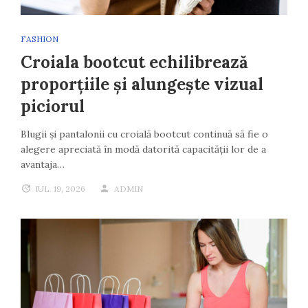
FASHION
Croiala bootcut echilibrează
proporțiile și alungește vizual
piciorul
Blugii și pantalonii cu croială bootcut continuă să fie o
alegere apreciată în modă datorită capacității lor de a
avantaja…
IUL. 19, 2026
ADMIN