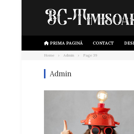
Skip
to
content
PRIMA PAGINĂ
CONTACT
DES
Home
Admin
Page 39
Admin