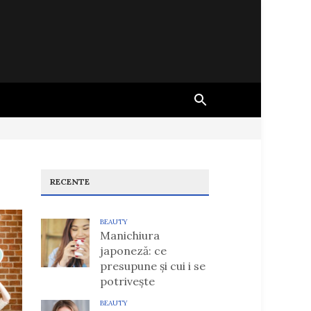
RECENTE
BEAUTY
Manichiura
japoneză: ce
presupune și cui i se
potrivește
BEAUTY