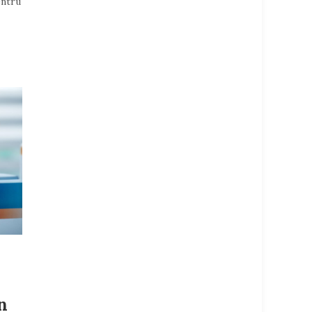
entru
n