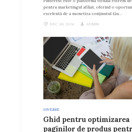
Pinterest este o platformă vizuală extrem de 
pentru marketingul afiliat, oferind o oportun
excelentă de a monetiza conținutul tău…
DEC. 06, 2024
ADMIN
DIVERSE
Ghid pentru optimizarea
paginilor de produs pent