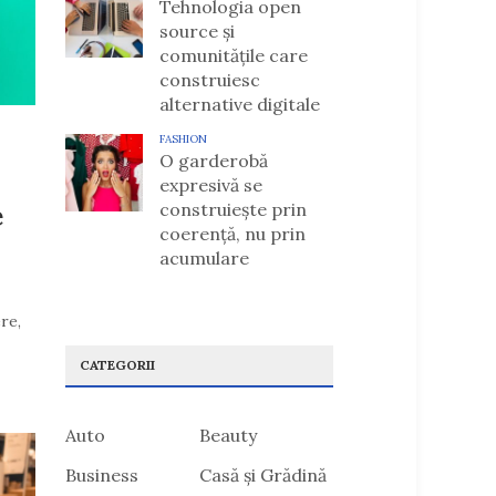
Tehnologia open
source și
comunitățile care
construiesc
alternative digitale
FASHION
O garderobă
expresivă se
construiește prin
e
coerență, nu prin
acumulare
re,
CATEGORII
Auto
Beauty
Business
Casă și Grădină