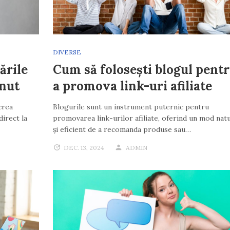
DIVERSE
ările
Cum să folosești blogul pent
inut
a promova link-uri afiliate
crea
Blogurile sunt un instrument puternic pentru
direct la
promovarea link-urilor afiliate, oferind un mod natu
și eficient de a recomanda produse sau…
DEC. 13, 2024
ADMIN