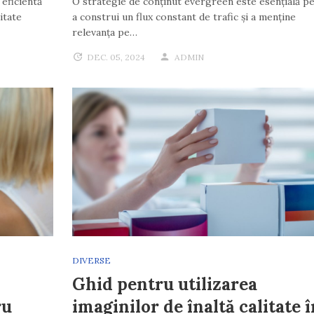
eficientă
O strategie de conținut evergreen este esențială p
itate
a construi un flux constant de trafic și a menține
relevanța pe…
DEC. 05, 2024
ADMIN
DIVERSE
Ghid pentru utilizarea
ru
imaginilor de înaltă calitate î