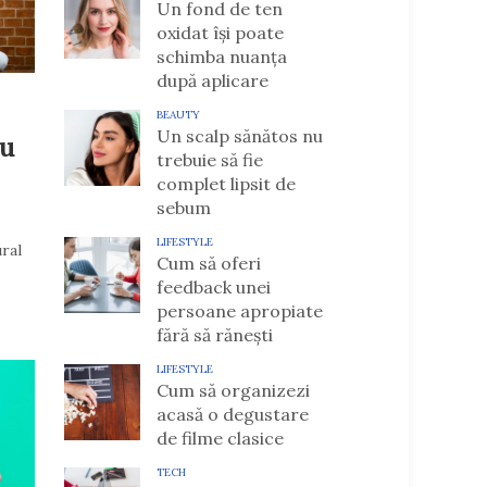
Un fond de ten
oxidat își poate
schimba nuanța
după aplicare
BEAUTY
Un scalp sănătos nu
ru
trebuie să fie
complet lipsit de
sebum
LIFESTYLE
ral
Cum să oferi
feedback unei
persoane apropiate
fără să rănești
LIFESTYLE
Cum să organizezi
acasă o degustare
de filme clasice
TECH