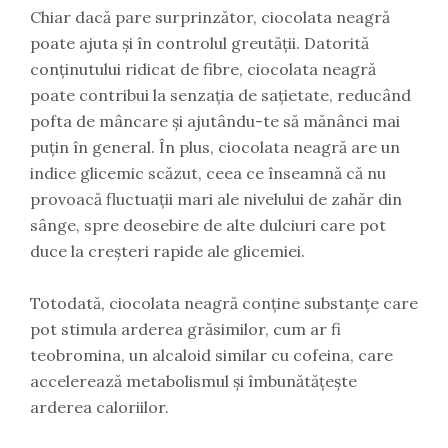
Chiar dacă pare surprinzător, ciocolata neagră
poate ajuta și în controlul greutății. Datorită
conținutului ridicat de fibre, ciocolata neagră
poate contribui la senzația de sațietate, reducând
pofta de mâncare și ajutându-te să mănânci mai
puțin în general. În plus, ciocolata neagră are un
indice glicemic scăzut, ceea ce înseamnă că nu
provoacă fluctuații mari ale nivelului de zahăr din
sânge, spre deosebire de alte dulciuri care pot
duce la creșteri rapide ale glicemiei.
Totodată, ciocolata neagră conține substanțe care
pot stimula arderea grăsimilor, cum ar fi
teobromina, un alcaloid similar cu cofeina, care
accelerează metabolismul și îmbunătățește
arderea caloriilor.