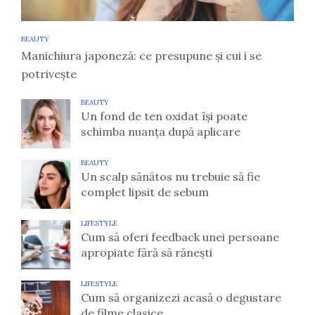
BEAUTY
Manichiura japoneză: ce presupune și cui i se
potrivește
BEAUTY
Un fond de ten oxidat își poate
schimba nuanța după aplicare
BEAUTY
Un scalp sănătos nu trebuie să fie
complet lipsit de sebum
LIFESTYLE
Cum să oferi feedback unei persoane
apropiate fără să rănești
LIFESTYLE
Cum să organizezi acasă o degustare
de filme clasice