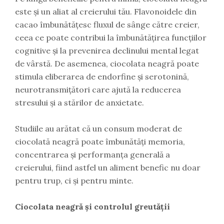
este și un aliat al creierului tău. Flavonoidele din
cacao îmbunătățesc fluxul de sânge către creier,
ceea ce poate contribui la îmbunătățirea funcțiilor
cognitive și la prevenirea declinului mental legat
de vârstă. De asemenea, ciocolata neagră poate
stimula eliberarea de endorfine și serotonină,
neurotransmițători care ajută la reducerea
stresului și a stărilor de anxietate.
Studiile au arătat că un consum moderat de
ciocolată neagră poate îmbunătăți memoria,
concentrarea și performanța generală a
creierului, fiind astfel un aliment benefic nu doar
pentru trup, ci și pentru minte.
Ciocolata neagră și controlul greutății