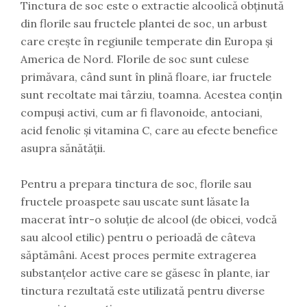
Tinctura de soc este o extractie alcoolică obținută
din florile sau fructele plantei de soc, un arbust
care crește în regiunile temperate din Europa și
America de Nord. Florile de soc sunt culese
primăvara, când sunt în plină floare, iar fructele
sunt recoltate mai târziu, toamna. Acestea conțin
compuși activi, cum ar fi flavonoide, antociani,
acid fenolic și vitamina C, care au efecte benefice
asupra sănătății.
Pentru a prepara tinctura de soc, florile sau
fructele proaspete sau uscate sunt lăsate la
macerat într-o soluție de alcool (de obicei, vodcă
sau alcool etilic) pentru o perioadă de câteva
săptămâni. Acest proces permite extragerea
substanțelor active care se găsesc în plante, iar
tinctura rezultată este utilizată pentru diverse