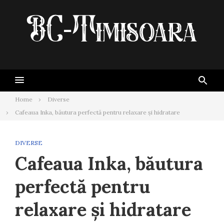
Skip
to
content
Home
Diverse
Cafeaua Inka, băutura perfectă pentru relaxare și hidratare
DIVERSE
Cafeaua Inka, băutura
perfectă pentru
relaxare și hidratare