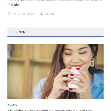
mai ales…
SEPT. 06, 2025
ADMIN
RECENTE
BEAUTY
Manichiura japoneză: ce presupune și cui i se