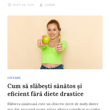
SEPT. 08, 2025
ADMIN
DIVERSE
Cum să slăbești sănătos și
eficient fără diete drastice
Slăbirea sănătoasă este un obiectiv dorit de mulți dintre
noi, dar procesul poate părea adesea complicat și confuz,