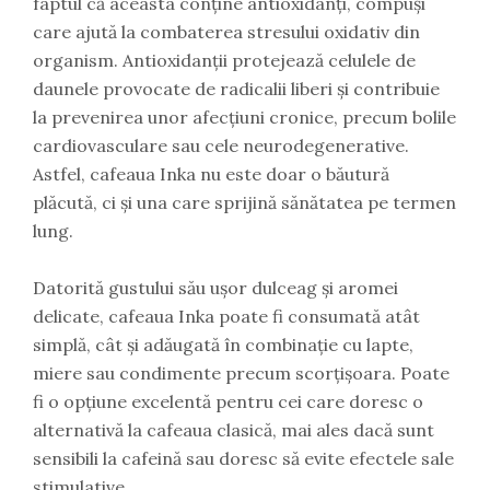
faptul că aceasta conține antioxidanți, compuși
care ajută la combaterea stresului oxidativ din
organism. Antioxidanții protejează celulele de
daunele provocate de radicalii liberi și contribuie
la prevenirea unor afecțiuni cronice, precum bolile
cardiovasculare sau cele neurodegenerative.
Astfel, cafeaua Inka nu este doar o băutură
plăcută, ci și una care sprijină sănătatea pe termen
lung.
Datorită gustului său ușor dulceag și aromei
delicate, cafeaua Inka poate fi consumată atât
simplă, cât și adăugată în combinație cu lapte,
miere sau condimente precum scorțișoara. Poate
fi o opțiune excelentă pentru cei care doresc o
alternativă la cafeaua clasică, mai ales dacă sunt
sensibili la cafeină sau doresc să evite efectele sale
stimulative.