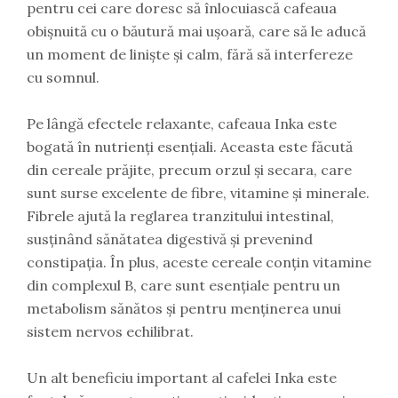
pentru cei care doresc să înlocuiască cafeaua
obișnuită cu o băutură mai ușoară, care să le aducă
un moment de liniște și calm, fără să interfereze
cu somnul.
Pe lângă efectele relaxante, cafeaua Inka este
bogată în nutrienți esențiali. Aceasta este făcută
din cereale prăjite, precum orzul și secara, care
sunt surse excelente de fibre, vitamine și minerale.
Fibrele ajută la reglarea tranzitului intestinal,
susținând sănătatea digestivă și prevenind
constipația. În plus, aceste cereale conțin vitamine
din complexul B, care sunt esențiale pentru un
metabolism sănătos și pentru menținerea unui
sistem nervos echilibrat.
Un alt beneficiu important al cafelei Inka este