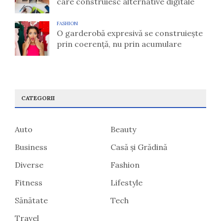
care construiesc alternative digitale
FASHION
O garderobă expresivă se construiește
prin coerență, nu prin acumulare
CATEGORII
Auto
Beauty
Business
Casă și Grădină
Diverse
Fashion
Fitness
Lifestyle
Sănătate
Tech
Travel