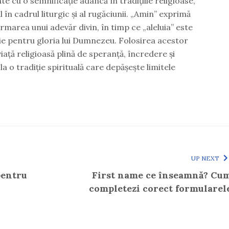
nte cu o semnificație adâncă în tradițiile religioase,
 în cadrul liturgic și al rugăciunii. „Amin” exprimă
rmarea unui adevăr divin, în timp ce „aleluia” este
rie pentru gloria lui Dumnezeu. Folosirea acestor
iață religioasă plină de speranță, încredere și
la o tradiție spirituală care depășește limitele
UP NEXT
pentru
First name ce înseamnă? Cu
completezi corect formularel