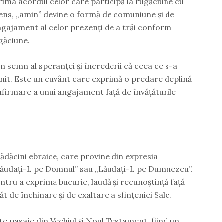
prima acordul celor care participă la rugăciune cu
sens, „amin” devine o formă de comuniune și de
angajament al celor prezenți de a trăi conform
găciune.
 semn al speranței și încrederii că ceea ce s-a
linit. Este un cuvânt care exprimă o predare deplină
confirmare a unui angajament față de învățăturile
rădăcini ebraice, care provine din expresia
„Lăudați-L pe Domnul” sau „Lăudați-L pe Dumnezeu”.
ntru a exprima bucurie, laudă și recunoștință față
t de închinare și de exaltare a sfințeniei Sale.
lte pasaje din Vechiul și Noul Testament, fiind un