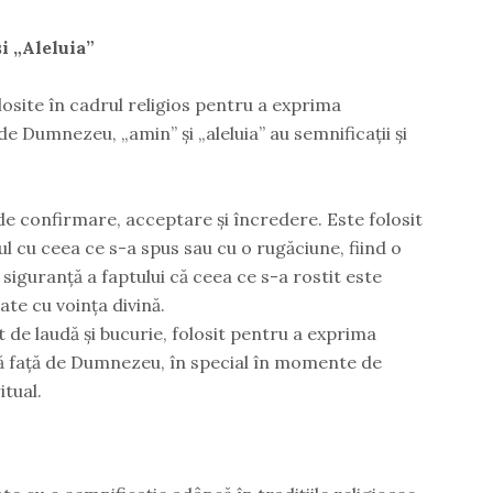
i „Aleluia”
losite în cadrul religios pentru a exprima
de Dumnezeu, „amin” și „aleluia” au semnificații și
e confirmare, acceptare și încredere. Este folosit
 cu ceea ce s-a spus sau cu o rugăciune, fiind o
siguranță a faptului că ceea ce s-a rostit este
ate cu voința divină.
 de laudă și bucurie, folosit pentru a exprima
ță față de Dumnezeu, în special în momente de
itual.