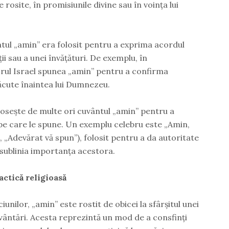
 rosite, în promisiunile divine sau în voința lui
tul „amin” era folosit pentru a exprima acordul
i sau a unei învățături. De exemplu, în
ul Israel spunea „amin” pentru a confirma
făcute înaintea lui Dumnezeu.
losește de multe ori cuvântul „amin” pentru a
r pe care le spune. Un exemplu celebru este „Amin,
 „Adevărat vă spun”), folosit pentru a da autoritate
a sublinia importanța acestora.
ctică religioasă
ciunilor, „amin” este rostit de obicei la sfârșitul unei
uvântări. Acesta reprezintă un mod de a consfinți