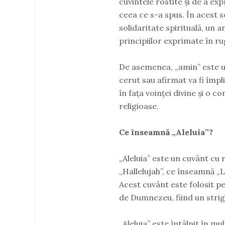
cuvintele rostite și de a ex
ceea ce s-a spus. În acest 
solidaritate spirituală, un 
principiilor exprimate în ru
De asemenea, „amin” este un
cerut sau afirmat va fi împ
în fața voinței divine și o 
religioase.
Ce înseamnă „Aleluia”?
„Aleluia” este un cuvânt cu 
„Hallelujah”, ce înseamnă 
Acest cuvânt este folosit pe
de Dumnezeu, fiind un strigă
„Aleluia” este întâlnit în mu