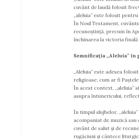
cuvânt de laudă folosit frec
„aleluia” este folosit pent
În Noul Testament, cuvântul
recunoștință, precum în Apo
închinarea la victoria final
Semnificația „Aleluia” în 
„Aleluia” este adesea folosit
religioase, cum ar fi Paștele
În acest context, „aleluia” s
asupra întunericului, reflec
În timpul slujbelor, „aleluia
acompaniat de muzică sau câ
cuvânt de salut și de recuno
rugăciuni și cântece liturgic