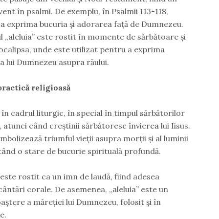
vent în psalmi. De exemplu, în Psalmii 113-118,
ru a exprima bucuria și adorarea față de Dumnezeu.
 „aleluia” este rostit în momente de sărbătoare și
calipsa, unde este utilizat pentru a exprima
ă a lui Dumnezeu asupra răului.
practică religioasă
 în cadrul liturgic, în special în timpul sărbătorilor
, atunci când creștinii sărbătoresc învierea lui Iisus.
imbolizează triumful vieții asupra morții și al luminii
tând o stare de bucurie spirituală profundă.
” este rostit ca un imn de laudă, fiind adesea
ntări corale. De asemenea, „aleluia” este un
aștere a măreției lui Dumnezeu, folosit și în
e.