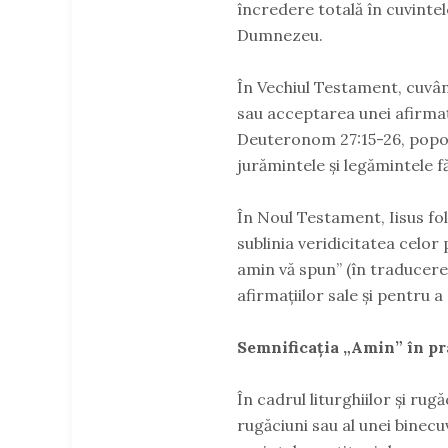
încredere totală în cuvintele
Dumnezeu.
În Vechiul Testament, cuvân
sau acceptarea unei afirmați
Deuteronom 27:15-26, popor
jurămintele și legămintele 
În Noul Testament, Iisus fo
sublinia veridicitatea celo
amin vă spun” (în traducere,
afirmațiilor sale și pentru 
Semnificația „Amin” în pra
În cadrul liturghiilor și rugă
rugăciuni sau al unei binec