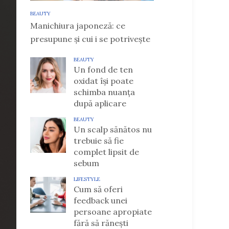
BEAUTY
Manichiura japoneză: ce
presupune și cui i se potrivește
BEAUTY
Un fond de ten
oxidat își poate
schimba nuanța
după aplicare
BEAUTY
Un scalp sănătos nu
trebuie să fie
complet lipsit de
sebum
LIFESTYLE
Cum să oferi
feedback unei
persoane apropiate
fără să rănești