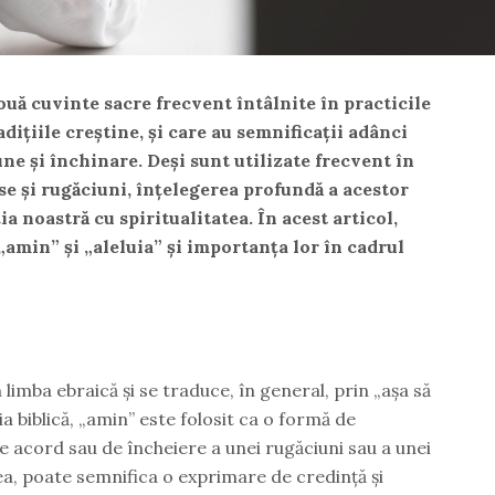
ouă cuvinte sacre frecvent întâlnite în practicile
adițiile creștine, și care au semnificații adânci
ne și închinare. Deși sunt utilizate frecvent în
ase și rugăciuni, înțelegerea profundă a acestor
a noastră cu spiritualitatea. În acest articol,
amin” și „aleluia” și importanța lor în cadrul
limba ebraică și se traduce, în general, prin „așa să
ția biblică, „amin” este folosit ca o formă de
e acord sau de încheiere a unei rugăciuni sau a unei
a, poate semnifica o exprimare de credință și