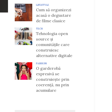
LIFESTYLE
Cum să organizezi
acasă o degustare
de filme clasice
TECH
Tehnologia open
source și
comunitățile care
construiesc
alternative digitale
FASHION
O garderobă
expresivă se
construiește prin
coerență, nu prin
acumulare