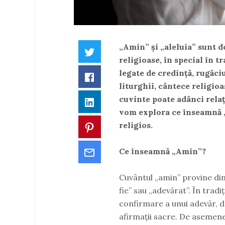
„Amin” și „aleluia” sunt d
Twitter
religioase, în special în tr
legate de credință, rugăciu
Facebook
liturghii, cântece religio
cuvinte poate adânci relați
LinkedIn
vom explora ce înseamnă „
religios.
Pinterest
Email
Ce înseamnă „Amin”?
Cuvântul „amin” provine din 
fie” sau „adevărat”. În tradi
confirmare a unui adevăr, d
afirmații sacre. De asemene