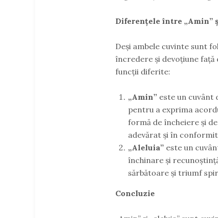
Diferențele între „Amin” ș
Deși ambele cuvinte sunt fo
încredere și devoțiune față 
funcții diferite:
„Amin”
este un cuvânt d
pentru a exprima acordul
formă de încheiere și de 
adevărat și în conformit
„Aleluia”
este un cuvânt
închinare și recunoștin
sărbătoare și triumf spir
Concluzie