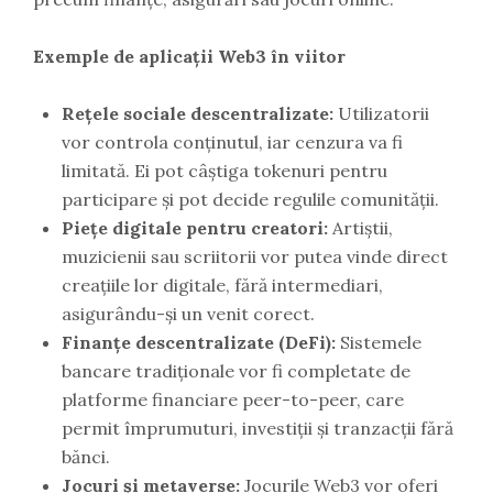
Exemple de aplicații Web3 în viitor
Rețele sociale descentralizate:
Utilizatorii
vor controla conținutul, iar cenzura va fi
limitată. Ei pot câștiga tokenuri pentru
participare și pot decide regulile comunității.
Piețe digitale pentru creatori:
Artiștii,
muzicienii sau scriitorii vor putea vinde direct
creațiile lor digitale, fără intermediari,
asigurându-și un venit corect.
Finanțe descentralizate (DeFi):
Sistemele
bancare tradiționale vor fi completate de
platforme financiare peer-to-peer, care
permit împrumuturi, investiții și tranzacții fără
bănci.
Jocuri și metaverse:
Jocurile Web3 vor oferi