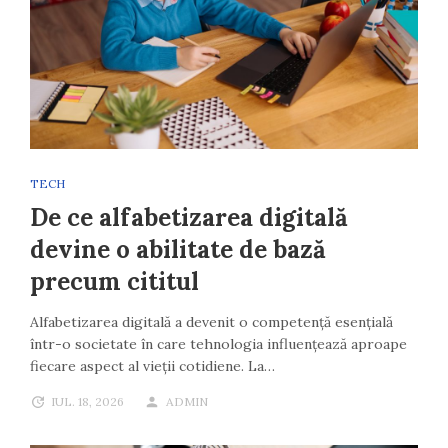
TECH
De ce alfabetizarea digitală
devine o abilitate de bază
precum cititul
Alfabetizarea digitală a devenit o competență esențială
într-o societate în care tehnologia influențează aproape
fiecare aspect al vieții cotidiene. La…
IUL. 18, 2026
ADMIN