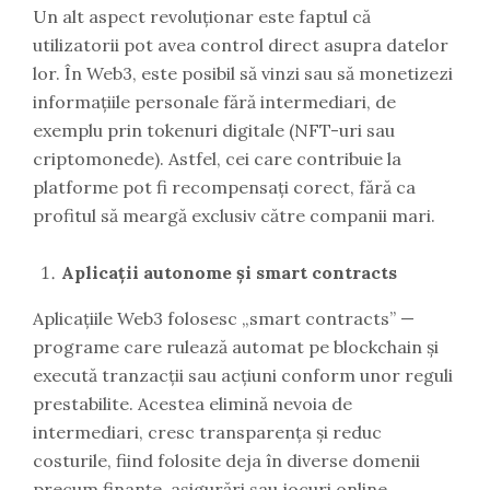
Un alt aspect revoluționar este faptul că
utilizatorii pot avea control direct asupra datelor
lor. În Web3, este posibil să vinzi sau să monetizezi
informațiile personale fără intermediari, de
exemplu prin tokenuri digitale (NFT-uri sau
criptomonede). Astfel, cei care contribuie la
platforme pot fi recompensați corect, fără ca
profitul să meargă exclusiv către companii mari.
Aplicații autonome și smart contracts
Aplicațiile Web3 folosesc „smart contracts” —
programe care rulează automat pe blockchain și
execută tranzacții sau acțiuni conform unor reguli
prestabilite. Acestea elimină nevoia de
intermediari, cresc transparența și reduc
costurile, fiind folosite deja în diverse domenii
precum finanțe, asigurări sau jocuri online.