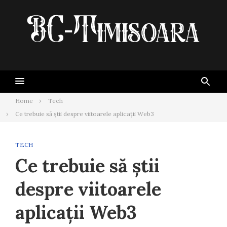
Skip
to
content
Home
Tech
Ce trebuie să știi despre viitoarele aplicații Web3
TECH
Ce trebuie să știi
despre viitoarele
aplicații Web3