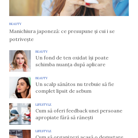
BEAUTY
Manichiura japoneză: ce presupune și cui i se
potrivește
BEAUTY
Un fond de ten oxidat își poate
schimba nuanța după aplicare
BEAUTY
Un scalp sănătos nu trebuie să fie
complet lipsit de sebum
LIFESTYLE
Cum să oferi feedback unei persoane
apropiate fără să rănești
LIFESTYLE
Cum să organizezi acasă o degustare