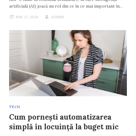
artificială (AI) joacă un rol din ce în ce mai important în…
IUN. 27, 2026
ADMIN
TECH
Cum pornești automatizarea
simplă în locuință la buget mic