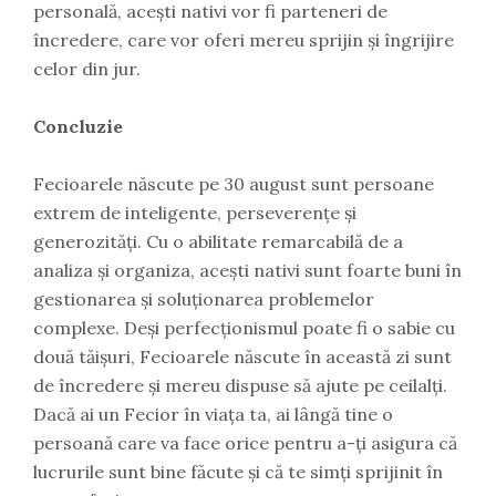
personală, acești nativi vor fi parteneri de
încredere, care vor oferi mereu sprijin și îngrijire
celor din jur.
Concluzie
Fecioarele născute pe 30 august sunt persoane
extrem de inteligente, perseverențe și
generozități. Cu o abilitate remarcabilă de a
analiza și organiza, acești nativi sunt foarte buni în
gestionarea și soluționarea problemelor
complexe. Deși perfecționismul poate fi o sabie cu
două tăișuri, Fecioarele născute în această zi sunt
de încredere și mereu dispuse să ajute pe ceilalți.
Dacă ai un Fecior în viața ta, ai lângă tine o
persoană care va face orice pentru a-ți asigura că
lucrurile sunt bine făcute și că te simți sprijinit în