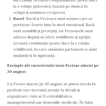
succesului. Această compatibilitate poate duce
la o relație puternică, bazată pe muncă în
echipă și susținere reciprocă.
Racul
: Racul și Fecioara sunt semne care se
potrivesc foarte bine la nivel emoțional. Racii
sunt sensibili și protejați, iar Fecioarele sunt
adesea dispuși să ofere stabilitate și sprijin.
Această combinație poate duce la o relație
echilibrată, în care amândoi partenerii se simt
susținuți și în siguranță.
Exemple ale caracterului unui Fecioar născut pe
30 august
Un Fecior născut pe 30 august ar putea excela în
profesii care necesită atenție la detalii și
organizare, cum ar fi contabilitatea,
managementul sau domeniile medicale. În viața