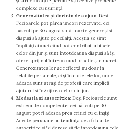
și structurată le permite să rezolve probleme
complexe cu ușurință.
Generozitatea și dorința de a ajuta
: Deși
Fecioarele pot părea uneori rezervate, cei
născuți pe 30 august sunt foarte generoși și
dispuși să ajute pe ceilalți. Aceștia se simt
împliniți atunci când pot contribui la binele
celor din jur și sunt întotdeauna dispuși să își
ofere sprijinul într-un mod practic și concret.
Generozitatea lor se reflectă nu doar în
relațiile personale, ci și în carierele lor, unde
adesea sunt atrași de profesii care implică
ajutorul și îngrijirea celor din jur.
Modestia și autocritica
: Deși Fecioarele sunt
extrem de competente, cei născuți pe 30
august pot fi adesea prea critici cu ei înșiși.
Aceste persoane au tendința de a fi foarte
autocritice și își doresc să fie întotdeauna cele