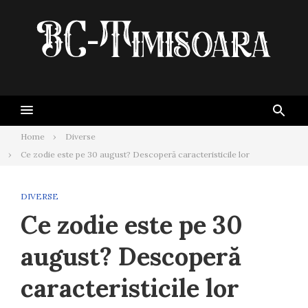
Skip
to
content
Home
Diverse
Ce zodie este pe 30 august? Descoperă caracteristicile lor
DIVERSE
Ce zodie este pe 30
august? Descoperă
caracteristicile lor