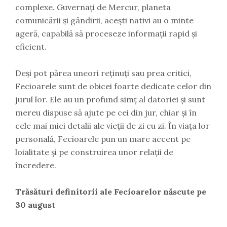
complexe. Guvernați de Mercur, planeta
comunicării și gândirii, acești nativi au o minte
ageră, capabilă să proceseze informații rapid și
eficient.
Deși pot părea uneori reținuți sau prea critici,
Fecioarele sunt de obicei foarte dedicate celor din
jurul lor. Ele au un profund simț al datoriei și sunt
mereu dispuse să ajute pe cei din jur, chiar și în
cele mai mici detalii ale vieții de zi cu zi. În viața lor
personală, Fecioarele pun un mare accent pe
loialitate și pe construirea unor relații de
încredere.
Trăsături definitorii ale Fecioarelor născute pe
30 august