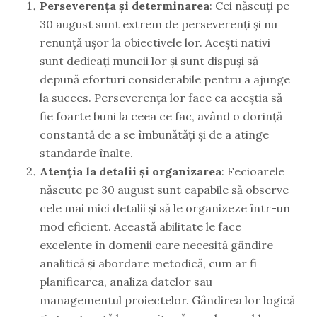
Perseverența și determinarea
: Cei născuți pe
30 august sunt extrem de perseverenți și nu
renunță ușor la obiectivele lor. Acești nativi
sunt dedicați muncii lor și sunt dispuși să
depună eforturi considerabile pentru a ajunge
la succes. Perseverența lor face ca aceștia să
fie foarte buni la ceea ce fac, având o dorință
constantă de a se îmbunătăți și de a atinge
standarde înalte.
Atenția la detalii și organizarea
: Fecioarele
născute pe 30 august sunt capabile să observe
cele mai mici detalii și să le organizeze într-un
mod eficient. Această abilitate le face
excelente în domenii care necesită gândire
analitică și abordare metodică, cum ar fi
planificarea, analiza datelor sau
managementul proiectelor. Gândirea lor logică