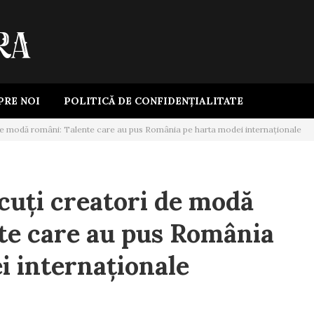
PRE NOI
POLITICĂ DE CONFIDENȚIALITATE
de modă români: Talente care au pus România pe harta modei internaționale
cuți creatori de modă
te care au pus România
i internaționale