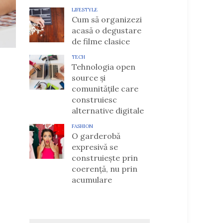
LIFESTYLE
Cum să organizezi
acasă o degustare
de filme clasice
TECH
Tehnologia open
source și
comunitățile care
construiesc
alternative digitale
FASHION
O garderobă
expresivă se
construiește prin
coerență, nu prin
acumulare