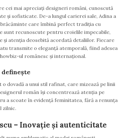
re cei mai apreciați designeri români, cunoscută
te și sofisticate. De-a lungul carierei sale, Adina a
mbrăcăminte care îmbină perfect tradiția cu
le sunt recunoscute pentru croielile impecabile,
e și atenția deosebită acordată detaliilor. Fiecare
atu transmite o eleganță atemporală, fiind adesea
 showbiz-ul românesc și internațional.
 definește
 o dovadă a unui stil rafinat, care mizează pe linii
 Designerul român își concentrează atenția pe
u a scoate în evidență feminitatea, fără a renunța
 zilnic.
cu – Inovație și autenticitate
 alt nume emblematic al modei românești,