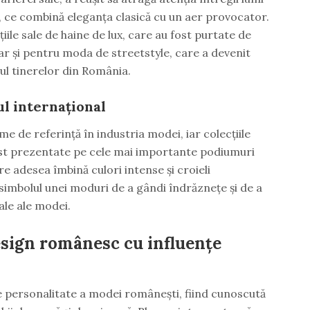
l, ce combină eleganța clasică cu un aer provocator.
ile sale de haine de lux, care au fost purtate de
dar și pentru moda de streetstyle, care a devenit
ul tinerelor din România.
ul internațional
e de referință în industria modei, iar colecțiile
ost prezentate pe cele mai importante podiumuri
are adesea îmbină culori intense și croieli
simbolul unei moduri de a gândi îndrăznețe și de a
ale ale modei.
sign românesc cu influențe
e personalitate a modei românești, fiind cunoscută