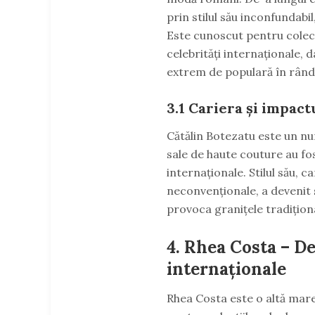
prin stilul său inconfundabi
Este cunoscut pentru colecți
celebrități internaționale, 
extrem de populară în rând
3.1
Cariera și impact
Cătălin Botezatu este un num
sale de haute couture au f
internaționale. Stilul său, c
neconvenționale, a devenit 
provoca granițele tradițion
4.
Rhea Costa – De
internaționale
Rhea Costa este o altă mar