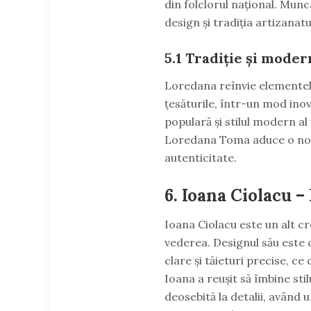
din folclorul național. Mun
design și tradiția artizanat
5.1
Tradiție și moder
Loredana reînvie elementele 
țesăturile, într-un mod inov
populară și stilul modern a
Loredana Toma aduce o notă
autenticitate.
6.
Ioana Ciolacu –
Ioana Ciolacu este un alt 
vederea. Designul său este c
clare și tăieturi precise, c
Ioana a reușit să îmbine stil
deosebită la detalii, având 