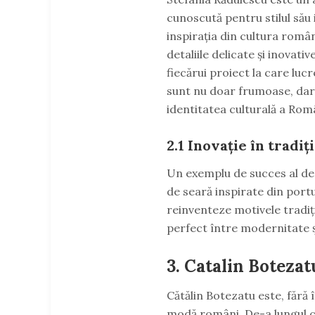
cunoscută pentru stilul său
inspirația din cultura român
detaliile delicate și inovati
fiecărui proiect la care luc
sunt nu doar frumoase, dar 
identitatea culturală a Româ
2.1
Inovație în tradiț
Un exemplu de succes al des
de seară inspirate din port
reinventeze motivele tradiț
perfect între modernitate și
3.
Catalin Botezatu
Cătălin Botezatu este, fără 
modă români. De-a lungul car