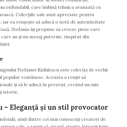
 inconfundabil, care îmbină tehnica avansată cu
ească. Colecțiile sale sunt apreciate pentru
ve, iar ea reușește să aducă o notă de autenticitate
rează. Stefania își propune să creeze piese care
care au și un mesaj puternic, inspirat din
niei.
ie
ignului Stefaniei Rădulescu este colecția de rochii
ul popular românesc. Aceasta a reușit să
ionale și să le aducă în prezent, creând un mix
 istorie.
 – Eleganță și un stil provocator
îndoială, unul dintre cei mai cunoscuți creatori de
ierei sale, a reușit să atragă atenția întregii lumi