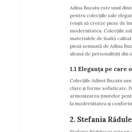
Adina Buzatu este unul dint
pentru colecțiile sale elegan
reușit să creeze piese de î
modernitatea. Colecțiile sa
materialele de înaltă calitat
piesă semnată de Adina Buz
aleasă de personalități din
1.1
Eleganța pe care o
Colecțiile Adinei Buzatu sunt
clare și forme sofisticate.
armonizarea ținutelor pentr
la modernitatea și confortul
2.
Stefania Rădules
Stefania Rădulescu este un