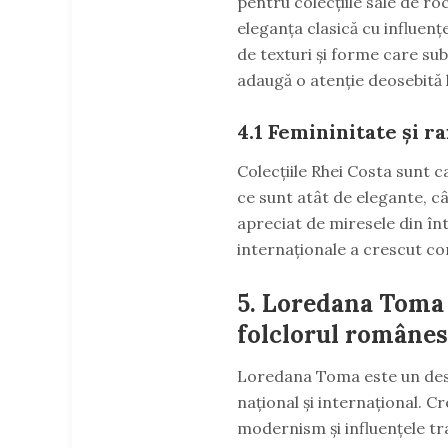
pentru colecțiile sale de ro
eleganța clasică cu influen
de texturi și forme care subl
adaugă o atenție deosebită la
4.1
Femininitate și r
Colecțiile Rhei Costa sunt c
ce sunt atât de elegante, cât
apreciat de miresele din înt
internaționale a crescut co
5.
Loredana Toma 
folclorul române
Loredana Toma este un desi
național și internațional. C
modernism și influențele tr