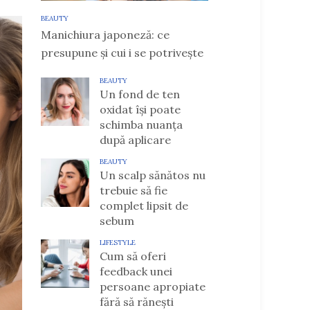
BEAUTY
Manichiura japoneză: ce
presupune și cui i se potrivește
BEAUTY
Un fond de ten
oxidat își poate
schimba nuanța
după aplicare
BEAUTY
Un scalp sănătos nu
trebuie să fie
complet lipsit de
sebum
LIFESTYLE
Cum să oferi
feedback unei
persoane apropiate
fără să rănești