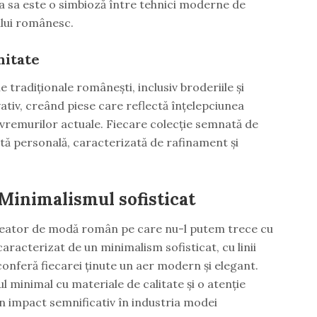
ca sa este o simbioză între tehnici moderne de
ului românesc.
nitate
tradiționale românești, inclusiv broderiile și
ativ, creând piese care reflectă înțelepciunea
l vremurilor actuale. Fiecare colecție semnată de
 personală, caracterizată de rafinament și
 Minimalismul sofisticat
creator de modă român pe care nu-l putem trece cu
aracterizat de un minimalism sofisticat, cu linii
e conferă fiecarei ținute un aer modern și elegant.
ul minimal cu materiale de calitate și o atenție
un impact semnificativ în industria modei