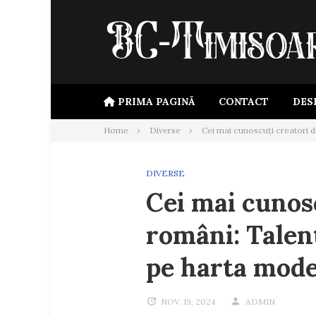
Skip
to
content
PRIMA PAGINĂ
CONTACT
DES
Home
Diverse
Cei mai cunoscuți creatori 
DIVERSE
Cei mai cunos
români: Talen
pe harta mode
NOV. 19, 2024
ADMIN