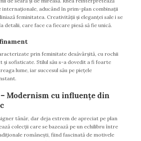
chii de seară și de mireasă. Rhea reinterpretează
țe internaționale, aducând în prim-plan combinații
iniază feminitatea. Creativității și eleganței sale i se
 detalii, care face ca fiecare piesă să fie unică.
afinament
aracterizate prin feminitate desăvârșită, cu rochii
 și sofisticate. Stilul său s-a dovedit a fi foarte
reaga lume, iar succesul său pe piețele
nstant.
– Modernism cu influențe din
sc
gner tânăr, dar deja extrem de apreciat pe plan
rează colecții care se bazează pe un echilibru între
adiționale românești, fiind fascinată de motivele