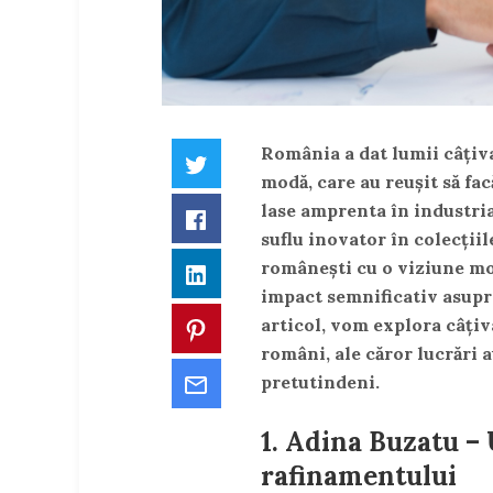
România a dat lumii câțiva
Twitter
modă, care au reușit să fac
lase amprenta în industria
Facebook
suflu inovator în colecțiile
românești cu o viziune mo
LinkedIn
impact semnificativ asupra
articol, vom explora câțiv
Pinterest
români, ale căror lucrări a
Email
pretutindeni.
1.
Adina Buzatu – U
rafinamentului