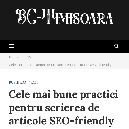
Skip
to
content
Home
Tech
Cele mai bune practici pentru scrierea de articole SEO-friendly
BUSINESS
,
TECH
Cele mai bune practici
pentru scrierea de
articole SEO-friendly