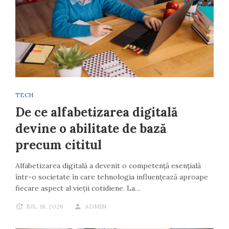
TECH
De ce alfabetizarea digitală
devine o abilitate de bază
precum cititul
Alfabetizarea digitală a devenit o competență esențială
într-o societate în care tehnologia influențează aproape
fiecare aspect al vieții cotidiene. La…
IUL. 18, 2026
ADMIN