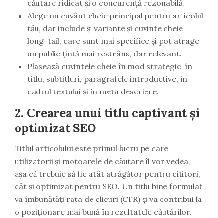
căutare ridicat și o concurență rezonabilă.
Alege un cuvânt cheie principal pentru articolul
tău, dar include și variante și cuvinte cheie
long-tail, care sunt mai specifice și pot atrage
un public țintă mai restrâns, dar relevant.
Plasează cuvintele cheie în mod strategic: în
titlu, subtitluri, paragrafele introductive, în
cadrul textului și în meta descriere.
2.
Crearea unui titlu captivant și
optimizat SEO
Titlul articolului este primul lucru pe care
utilizatorii și motoarele de căutare îl vor vedea,
așa că trebuie să fie atât atrăgător pentru cititori,
cât și optimizat pentru SEO. Un titlu bine formulat
va îmbunătăți rata de clicuri (CTR) și va contribui la
o poziționare mai bună în rezultatele căutărilor.