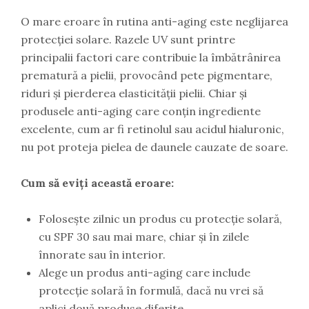
O mare eroare în rutina anti-aging este neglijarea
protecției solare. Razele UV sunt printre
principalii factori care contribuie la îmbătrânirea
prematură a pielii, provocând pete pigmentare,
riduri și pierderea elasticității pielii. Chiar și
produsele anti-aging care conțin ingrediente
excelente, cum ar fi retinolul sau acidul hialuronic,
nu pot proteja pielea de daunele cauzate de soare.
Cum să eviți această eroare:
Folosește zilnic un produs cu protecție solară,
cu SPF 30 sau mai mare, chiar și în zilele
înnorate sau în interior.
Alege un produs anti-aging care include
protecție solară în formulă, dacă nu vrei să
aplici două produse diferite.