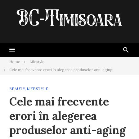
Skip
to
content
Home
Lifestyle
Cele mai frecvente erori în alegerea produselor anti-aging
BEAUTY
,
LIFESTYLE
Cele mai frecvente
erori în alegerea
produselor anti-aging