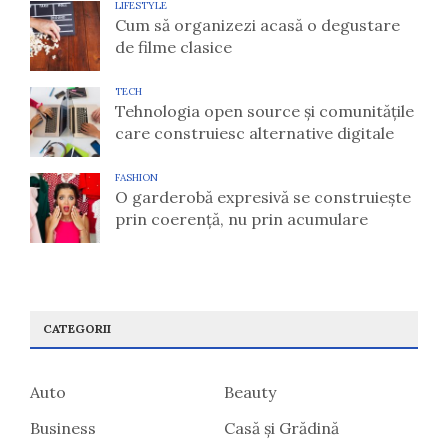
LIFESTYLE
Cum să organizezi acasă o degustare
de filme clasice
TECH
Tehnologia open source și comunitățile
care construiesc alternative digitale
FASHION
O garderobă expresivă se construiește
prin coerență, nu prin acumulare
CATEGORII
Auto
Beauty
Business
Casă și Grădină