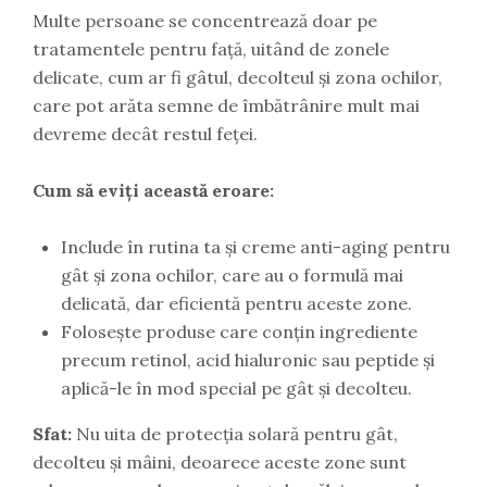
Multe persoane se concentrează doar pe
tratamentele pentru față, uitând de zonele
delicate, cum ar fi gâtul, decolteul și zona ochilor,
care pot arăta semne de îmbătrânire mult mai
devreme decât restul feței.
Cum să eviți această eroare:
Include în rutina ta și creme anti-aging pentru
gât și zona ochilor, care au o formulă mai
delicată, dar eficientă pentru aceste zone.
Folosește produse care conțin ingrediente
precum retinol, acid hialuronic sau peptide și
aplică-le în mod special pe gât și decolteu.
Sfat:
Nu uita de protecția solară pentru gât,
decolteu și mâini, deoarece aceste zone sunt