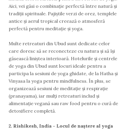
Aici, vei găsi o combinație perfectă între natură și
tradiții spirituale. Pajiștile verzi de orez, templele
antice și aerul tropical creează o atmosferă
perfectă pentru meditație și yoga.
Multe retreaturi din Ubud sunt dedicate celor
care doresc să se reconecteze cu natura și să își
găsească liniștea interioară. Hotelurile și centrele
de yoga din Ubud sunt locuri ideale pentru a
participa la sesiuni de yoga ghidate, de la Hatha și
Vinyasa la yoga pentru mindfulness. În plus, se
organizează sesiuni de meditație și respirație
(pranayama), iar mulți retreaturi includ și
alimentație vegană sau raw food pentru o cură de
detoxifiere completă.
2. Rishikesh, India – Locul de naștere al yoga