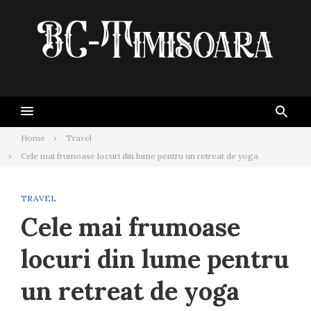
Skip
to
content
Home
Travel
Cele mai frumoase locuri din lume pentru un retreat de yoga
TRAVEL
Cele mai frumoase
locuri din lume pentru
un retreat de yoga