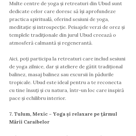
Multe centre de yoga și retreaturi din Ubud sunt
dedicate celor care doresc să își aprofundeze
practica spirituală, oferind sesiuni de yoga,
meditație și introspecție. Peisajele verzi de orez și
templele tradiționale din jurul Ubud creează o
atmosferă calmantă și regenerantă.
Aici, poți participa la retreaturi care includ sesiuni
de yoga zilnice, dar și ateliere de gătit tradițional
balinez, masaj balinez sau excursii în pădurile
tropicale. Ubud este ideal pentru a te reconecta
cu tine însuți și cu natura, într-un loc care inspiră
pace și echilibru interior.
7. Tulum, Mexic – Yoga și relaxare pe țărmul
Mării Caraibelor