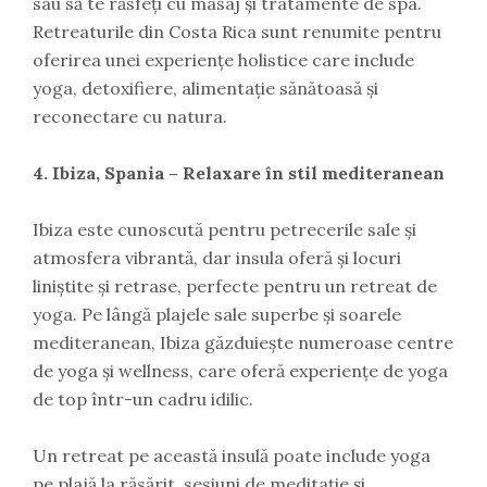
sau să te răsfeți cu masaj și tratamente de spa.
Retreaturile din Costa Rica sunt renumite pentru
oferirea unei experiențe holistice care include
yoga, detoxifiere, alimentație sănătoasă și
reconectare cu natura.
4. Ibiza, Spania – Relaxare în stil mediteranean
Ibiza este cunoscută pentru petrecerile sale și
atmosfera vibrantă, dar insula oferă și locuri
liniștite și retrase, perfecte pentru un retreat de
yoga. Pe lângă plajele sale superbe și soarele
mediteranean, Ibiza găzduiește numeroase centre
de yoga și wellness, care oferă experiențe de yoga
de top într-un cadru idilic.
Un retreat pe această insulă poate include yoga
pe plajă la răsărit, sesiuni de meditație și