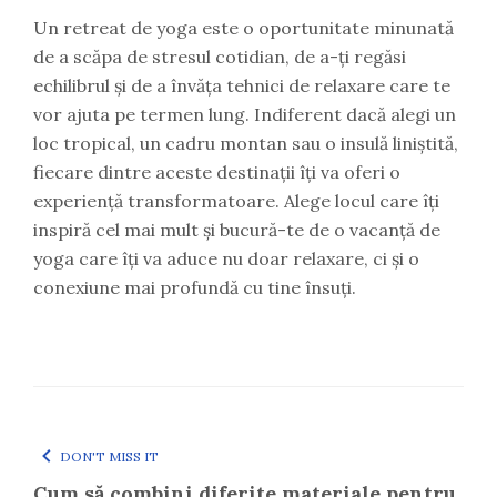
Un retreat de yoga este o oportunitate minunată
de a scăpa de stresul cotidian, de a-ți regăsi
echilibrul și de a învăța tehnici de relaxare care te
vor ajuta pe termen lung. Indiferent dacă alegi un
loc tropical, un cadru montan sau o insulă liniștită,
fiecare dintre aceste destinații îți va oferi o
experiență transformatoare. Alege locul care îți
inspiră cel mai mult și bucură-te de o vacanță de
yoga care îți va aduce nu doar relaxare, ci și o
conexiune mai profundă cu tine însuți.
DON'T MISS IT
Cum să combini diferite materiale pentru