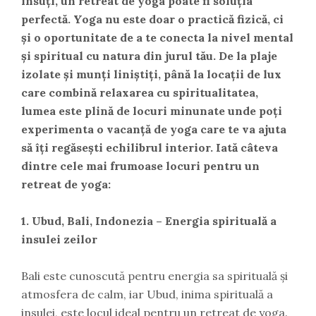
însuți, un retreat de yoga poate fi soluția
perfectă. Yoga nu este doar o practică fizică, ci
și o oportunitate de a te conecta la nivel mental
și spiritual cu natura din jurul tău. De la plaje
izolate și munți liniștiți, până la locații de lux
care combină relaxarea cu spiritualitatea,
lumea este plină de locuri minunate unde poți
experimenta o vacanță de yoga care te va ajuta
să îți regăsești echilibrul interior. Iată câteva
dintre cele mai frumoase locuri pentru un
retreat de yoga:
1. Ubud, Bali, Indonezia – Energia spirituală a
insulei zeilor
Bali este cunoscută pentru energia sa spirituală și
atmosfera de calm, iar Ubud, inima spirituală a
insulei, este locul ideal pentru un retreat de yoga.