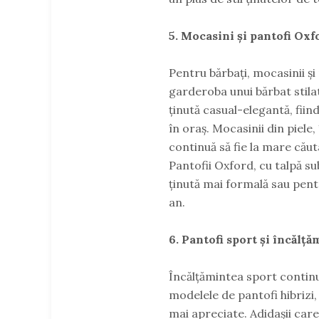
5. Mocasini și pantofi Oxf
Pentru bărbați, mocasinii și
garderoba unui bărbat stila
ținută casual-elegantă, fiin
în oraș. Mocasinii din piele
continuă să fie la mare căuta
Pantofii Oxford, cu talpă su
ținută mai formală sau pentr
an.
6. Pantofi sport și încălță
Încălțămintea sport continuă
modelele de pantofi hibrizi, 
mai apreciate. Adidașii care