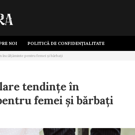
PRE NOI
POLITICĂ DE CONFIDENȚIALITATE
n încălțăminte pentru femei și bărbați
lare tendințe în
entru femei și bărbați