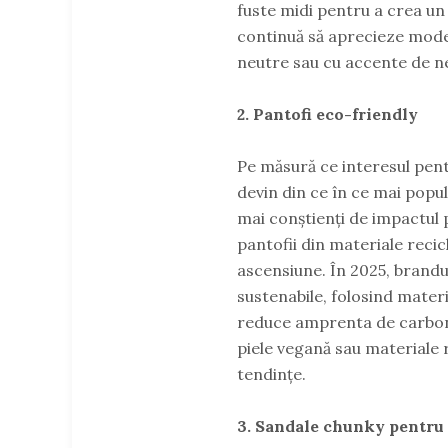
fuste midi pentru a crea un c
continuă să aprecieze modele
neutre sau cu accente de ne
2. Pantofi eco-friendly
Pe măsură ce interesul pent
devin din ce în ce mai popula
mai conștienți de impactul p
pantofii din materiale recic
ascensiune. În 2025, brandu
sustenabile, folosind mater
reduce amprenta de carbon.
piele vegană sau materiale r
tendințe.
3. Sandale chunky pentru