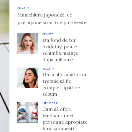
BEAUTY
Manichiura japoneză: ce
presupune și cui i se potrivește
BEAUTY
Un fond de ten
oxidat își poate
schimba nuanța
după aplicare
BEAUTY
Un scalp sănătos nu
trebuie să fie
complet lipsit de
sebum
LIFESTYLE
Cum să oferi
feedback unei
persoane apropiate
fără să rănești