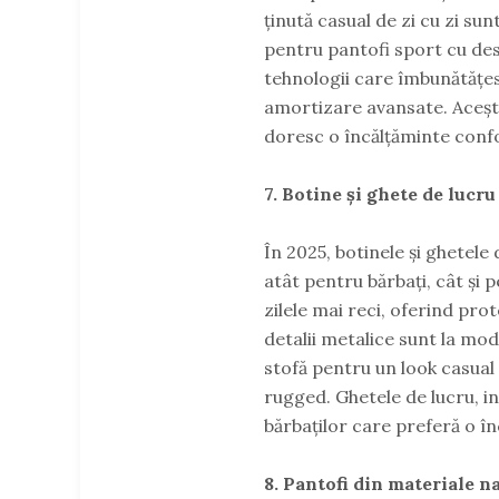
ținută casual de zi cu zi sun
pentru pantofi sport cu desig
tehnologii care îmbunătățes
amortizare avansate. Acești 
doresc o încălțăminte confort
7. Botine și ghete de lucru
În 2025, botinele și ghetele
atât pentru bărbați, cât și 
zilele mai reci, oferind prot
detalii metalice sunt la mod
stofă pentru un look casual 
rugged. Ghetele de lucru, ins
bărbaților care preferă o înc
8. Pantofi din materiale na