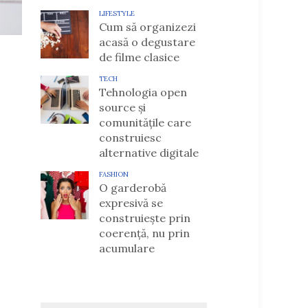
LIFESTYLE
Cum să organizezi
acasă o degustare
de filme clasice
TECH
Tehnologia open
source și
comunitățile care
construiesc
alternative digitale
FASHION
O garderobă
expresivă se
construiește prin
coerență, nu prin
acumulare