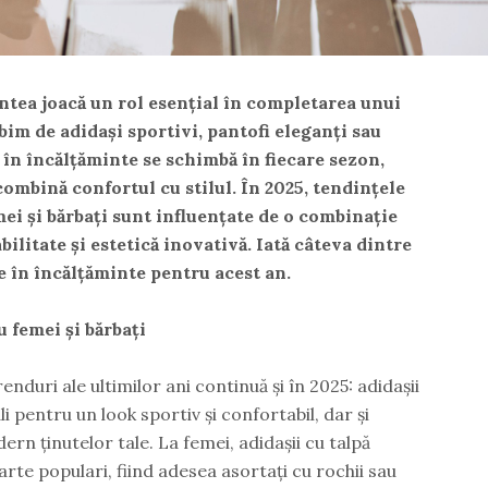
ntea joacă un rol esențial în completarea unui
bim de adidași sportivi, pantofi eleganți sau
 în încălțăminte se schimbă în fiecare sezon,
mbină confortul cu stilul. În 2025, tendințele
ei și bărbați sunt influențate de o combinație
bilitate și estetică inovativă. Iată câteva dintre
 în încălțăminte pentru acest an.
u femei și bărbați
nduri ale ultimilor ani continuă și în 2025: adidașii
i pentru un look sportiv și confortabil, dar și
rn ținutelor tale. La femei, adidașii cu talpă
arte populari, fiind adesea asortați cu rochii sau