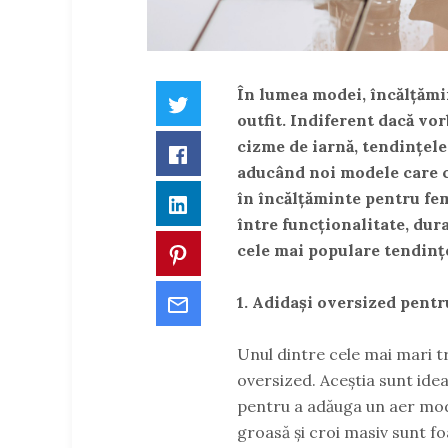
În lumea modei, încălțămi
Twitter
outfit. Indiferent dacă vor
cizme de iarnă, tendințele
Facebook
aducând noi modele care co
în încălțăminte pentru fem
LinkedIn
între funcționalitate, dura
cele mai populare tendințe
Pinterest
Email
1. Adidași oversized pentr
Unul dintre cele mai mari tre
oversized. Aceștia sunt ideal
pentru a adăuga un aer mode
groasă și croi masiv sunt fo