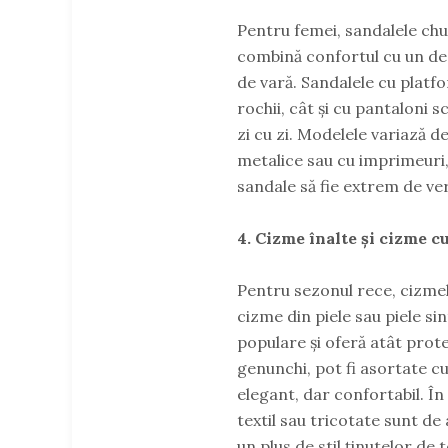
Pentru femei, sandalele chu
combină confortul cu un des
de vară. Sandalele cu platfo
rochii, cât și cu pantaloni s
zi cu zi. Modelele variază de 
metalice sau cu imprimeuri, 
sandale să fie extrem de ver
4. Cizme înalte și cizme c
Pentru sezonul rece, cizmel
cizme din piele sau piele sin
populare și oferă atât protec
genunchi, pot fi asortate cu
elegant, dar confortabil. În
textil sau tricotate sunt d
un plus de stil ținutelor de 