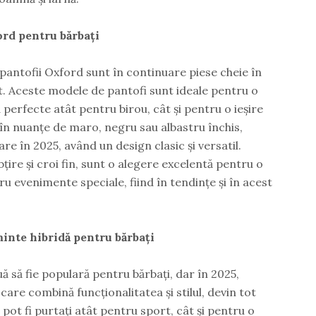
ord pentru bărbați
 pantofii Oxford sunt în continuare piese cheie în
t. Aceste modele de pantofi sunt ideale pentru o
d perfecte atât pentru birou, cât și pentru o ieșire
, în nuanțe de maro, negru sau albastru închis,
re în 2025, având un design clasic și versatil.
bțire și croi fin, sunt o alegere excelentă pentru o
u evenimente speciale, fiind în tendințe și în acest
minte hibridă pentru bărbați
 să fie populară pentru bărbați, dar în 2025,
care combină funcționalitatea și stilul, devin tot
 pot fi purtați atât pentru sport, cât și pentru o