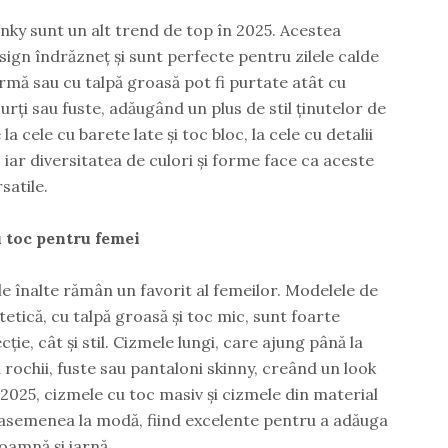
nky sunt un alt trend de top în 2025. Acestea
ign îndrăzneț și sunt perfecte pentru zilele calde
rmă sau cu talpă groasă pot fi purtate atât cu
curți sau fuste, adăugând un plus de stil ținutelor de
la cele cu barete late și toc bloc, la cele cu detalii
iar diversitatea de culori și forme face ca aceste
satile.
u toc pentru femei
e înalte rămân un favorit al femeilor. Modelele de
tetică, cu talpă groasă și toc mic, sunt foarte
ție, cât și stil. Cizmele lungi, care ajung până la
 rochii, fuste sau pantaloni skinny, creând un look
 2025, cizmele cu toc masiv și cizmele din material
e asemenea la modă, fiind excelente pentru a adăuga
toamnă și iarnă.