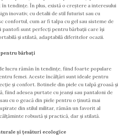
t în tendințe. În plus, există o creștere a interesului
n inovativ, cu detalii de stil futurist sau cu
c confortul, cum ar fi talpa cu gel sau sisteme de
pantofi sunt perfecți pentru bărbații care își
abilă și stilată, adaptabilă diferitelor ocazii.
 pentru bărbați
 de lucru rămân în tendințe, fiind foarte populare
pentru femei. Aceste încălțări sunt ideale pentru
ecție și confort. Botinele din piele cu talpă groasă și
ă, fiind adesea purtate cu jeanși sau pantaloni de
sau cu o geacă din piele pentru o ținută mai
pirate din stilul militar, rămân un favorit al
ălțăminte robustă și practică, dar și stilată.
turale și țesături ecologice