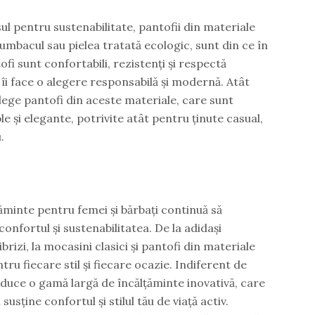
ul pentru sustenabilitate, pantofii din materiale
mbacul sau pielea tratată ecologic, sunt din ce în
ofi sunt confortabili, rezistenți și respectă
îi face o alegere responsabilă și modernă. Atât
 alege pantofi din aceste materiale, care sunt
le și elegante, potrivite atât pentru ținute casual,
.
țăminte pentru femei și bărbați continuă să
confortul și sustenabilitatea. De la adidași
brizi, la mocasini clasici și pantofi din materiale
tru fiecare stil și fiecare ocazie. Indiferent de
aduce o gamă largă de încălțăminte inovativă, care
susține confortul și stilul tău de viață activ.