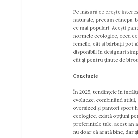
Pe măsură ce crește interes
naturale, precum cânepa, bu
ce mai populari. Acești pant
normele ecologice, ceea ce 
femeile, cât și bărbații pot
disponibili în designuri simp
cât și pentru ținute de birou
Concluzie
În 2025, tendințele în încăl
evolueze, combinând stilul, 
oversized și pantofi sport hi
ecologice, există opțiuni pen
preferințele tale, acest an 
nu doar că arată bine, dar și 