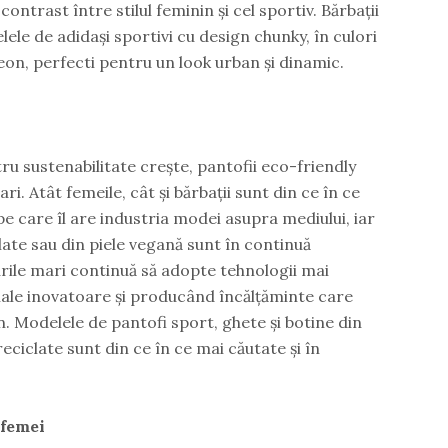
ontrast între stilul feminin și cel sportiv. Bărbații
le de adidași sportivi cu design chunky, în culori
on, perfecti pentru un look urban și dinamic.
ru sustenabilitate crește, pantofii eco-friendly
ri. Atât femeile, cât și bărbații sunt din ce în ce
e care îl are industria modei asupra mediului, iar
late sau din piele vegană sunt în continuă
rile mari continuă să adopte tehnologii mai
iale inovatoare și producând încălțăminte care
 Modelele de pantofi sport, ghete și botine din
eciclate sunt din ce în ce mai căutate și în
 femei