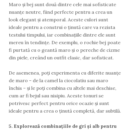
Maro și bej sunt două dintre cele mai sofisticate
nuanțe neutre, fiind perfecte pentru a crea un
look elegant și atemporal. Aceste culori sunt
ideale pentru a construi o ținută care va rezista
testului timpului, iar combinațiile dintre ele sunt
mereu în tendințe. De exemplu, o rochie bej poate
fi purtată cu o geantă maro și o pereche de cizme
din piele, creând un outfit clasic, dar sofisticat.
De asemenea, poți experimenta cu diferite nuanțe
de maro – de la camel la ciocolatiu sau maro
închis – și le poți combina cu altele mai deschise,
cum ar fi bejul sau nisipiu. Aceste tonuri se
potrivesc perfect pentru orice ocazie și sunt
ideale pentru a crea o ținută completă, dar subtilă.
5. Explorează combinațiile de gri și alb pentru