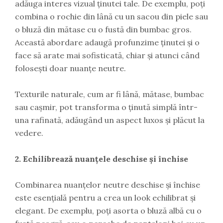
adăuga interes vizual ținutei tale. De exemplu, poți
combina o rochie din lână cu un sacou din piele sau
o bluză din mătase cu o fustă din bumbac gros.
Această abordare adaugă profunzime ținutei și o
face să arate mai sofisticată, chiar și atunci când
folosești doar nuanțe neutre.
Texturile naturale, cum ar fi lână, mătase, bumbac
sau cașmir, pot transforma o ținută simplă într-
una rafinată, adăugând un aspect luxos și plăcut la
vedere.
2. Echilibrează nuanțele deschise și închise
Combinarea nuanțelor neutre deschise și închise
este esențială pentru a crea un look echilibrat și
elegant. De exemplu, poți asorta o bluză albă cu o