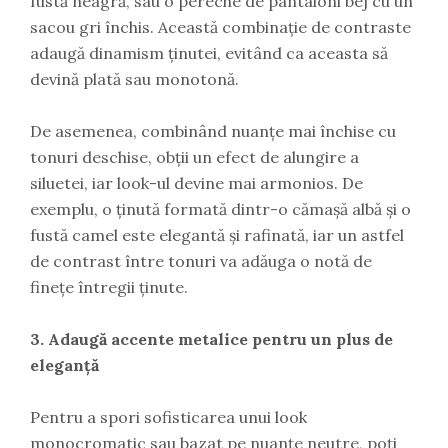
fustă neagră, sau o pereche de pantaloni bej cu un
sacou gri închis. Această combinație de contraste
adaugă dinamism ținutei, evitând ca aceasta să
devină plată sau monotonă.
De asemenea, combinând nuanțe mai închise cu
tonuri deschise, obții un efect de alungire a
siluetei, iar look-ul devine mai armonios. De
exemplu, o ținută formată dintr-o cămașă albă și o
fustă camel este elegantă și rafinată, iar un astfel
de contrast între tonuri va adăuga o notă de
finețe întregii ținute.
3. Adaugă accente metalice pentru un plus de
eleganță
Pentru a spori sofisticarea unui look
monocromatic sau bazat pe nuanțe neutre, poți