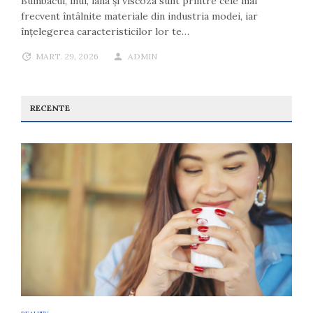
Bumbacul, inul, lâna și viscoza sunt printre cele mai
frecvent întâlnite materiale din industria modei, iar
înțelegerea caracteristicilor lor te…
MART. 29, 2026
ADMIN
RECENTE