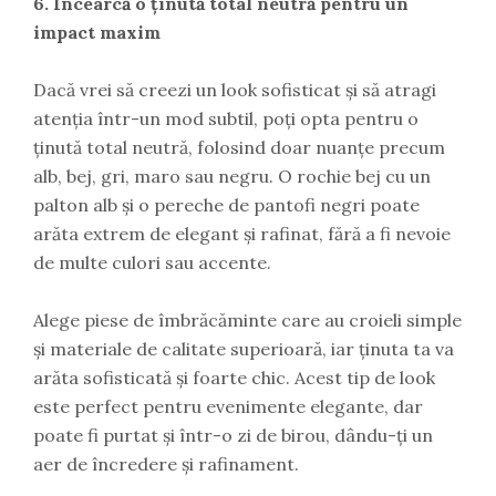
6. Încearcă o ținută total neutră pentru un
impact maxim
Dacă vrei să creezi un look sofisticat și să atragi
atenția într-un mod subtil, poți opta pentru o
ținută total neutră, folosind doar nuanțe precum
alb, bej, gri, maro sau negru. O rochie bej cu un
palton alb și o pereche de pantofi negri poate
arăta extrem de elegant și rafinat, fără a fi nevoie
de multe culori sau accente.
Alege piese de îmbrăcăminte care au croieli simple
și materiale de calitate superioară, iar ținuta ta va
arăta sofisticată și foarte chic. Acest tip de look
este perfect pentru evenimente elegante, dar
poate fi purtat și într-o zi de birou, dându-ți un
aer de încredere și rafinament.