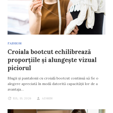
FASHION
Croiala bootcut echilibrează
proporțiile și alungește vizual
piciorul
Blugii și pantalonii cu croială bootcut continuă să fie o
alegere apreciată în modă datorită capacității lor de a
avantaja…
IUL. 19, 2026
ADMIN