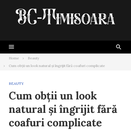
Skip
to
content
Home
Beauty
Cum obții un look natural și îngrijit fără coafuri complicate
BEAUTY
Cum obții un look
natural și îngrijit fără
coafuri complicate