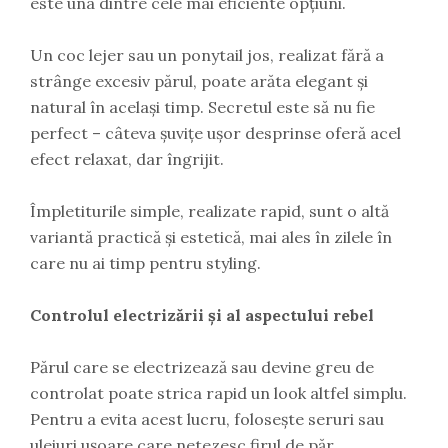
este una dintre cele mai eficiente opțiuni.
Un coc lejer sau un ponytail jos, realizat fără a
strânge excesiv părul, poate arăta elegant și
natural în același timp. Secretul este să nu fie
perfect – câteva șuvițe ușor desprinse oferă acel
efect relaxat, dar îngrijit.
Împletiturile simple, realizate rapid, sunt o altă
variantă practică și estetică, mai ales în zilele în
care nu ai timp pentru styling.
Controlul electrizării și al aspectului rebel
Părul care se electrizează sau devine greu de
controlat poate strica rapid un look altfel simplu.
Pentru a evita acest lucru, folosește seruri sau
uleiuri ușoare care netezesc firul de păr.