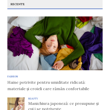
RECENTE
FASHION
Haine potrivite pentru umiditate ridicată:
materiale și croieli care rămân confortabile
BEAUTY
Manichiura japoneză: ce presupune și
cui i se potrivește