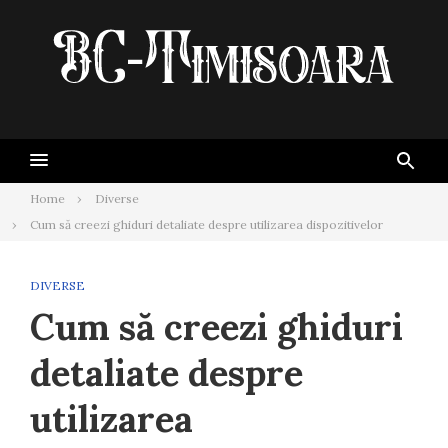
Skip
to
content
Home
Diverse
Cum să creezi ghiduri detaliate despre utilizarea dispozitivelor
DIVERSE
Cum să creezi ghiduri
detaliate despre
utilizarea