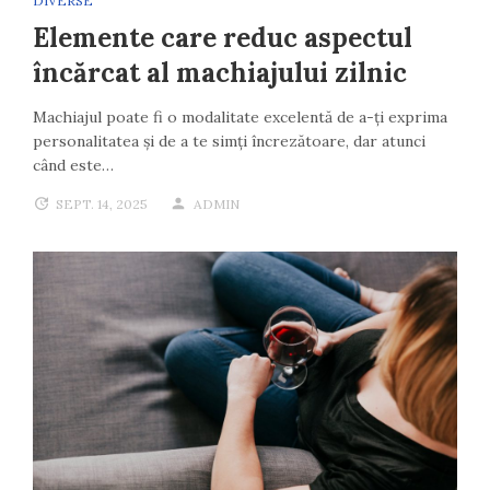
DIVERSE
Elemente care reduc aspectul
încărcat al machiajului zilnic
Machiajul poate fi o modalitate excelentă de a-ți exprima
personalitatea și de a te simți încrezătoare, dar atunci
când este…
SEPT. 14, 2025
ADMIN