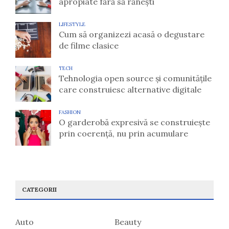
apropiate fără să rănești
LIFESTYLE
Cum să organizezi acasă o degustare
de filme clasice
TECH
Tehnologia open source și comunitățile
care construiesc alternative digitale
FASHION
O garderobă expresivă se construiește
prin coerență, nu prin acumulare
CATEGORII
Auto
Beauty