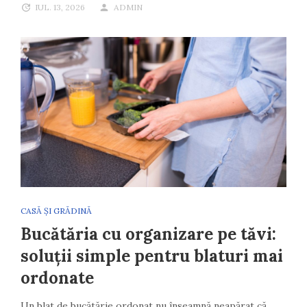
IUL. 13, 2026
ADMIN
CASĂ ȘI GRĂDINĂ
Bucătăria cu organizare pe tăvi:
soluții simple pentru blaturi mai
ordonate
Un blat de bucătărie ordonat nu înseamnă neapărat că