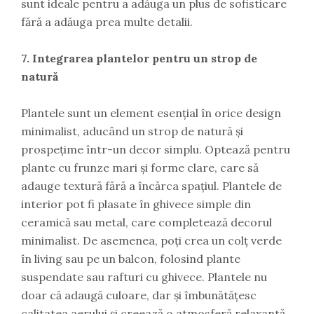
sunt ideale pentru a adăuga un plus de sofisticare
fără a adăuga prea multe detalii.
7. Integrarea plantelor pentru un strop de
natură
Plantele sunt un element esențial în orice design
minimalist, aducând un strop de natură și
prospețime într-un decor simplu. Optează pentru
plante cu frunze mari și forme clare, care să
adauge textură fără a încărca spațiul. Plantele de
interior pot fi plasate în ghivece simple din
ceramică sau metal, care completează decorul
minimalist. De asemenea, poți crea un colț verde
în living sau pe un balcon, folosind plante
suspendate sau rafturi cu ghivece. Plantele nu
doar că adaugă culoare, dar și îmbunătățesc
calitatea aerului și creează o atmosferă relaxantă.