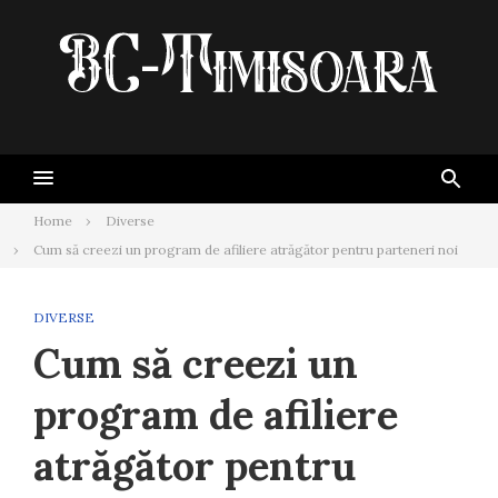
Skip
to
content
Home
Diverse
Cum să creezi un program de afiliere atrăgător pentru parteneri noi
DIVERSE
Cum să creezi un
program de afiliere
atrăgător pentru