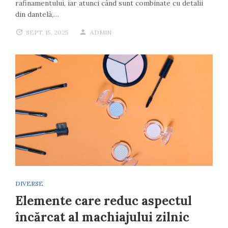
rafinamentului, iar atunci când sunt combinate cu detalii
din dantelă,…
SEPT. 15, 2025
ADMIN
DIVERSE
Elemente care reduc aspectul
încărcat al machiajului zilnic