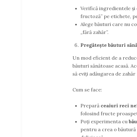
Verifică ingredientele și
fructoză” pe etichete, p
Alege băuturi care nu co
„fără zahăr”.
Pregătește băuturi săn
Un mod eficient de a reduce
băuturi sănătoase acasă. Ace
să eviți adăugarea de zahăr s
Cum se face:
Prepară
ceaiuri reci n
folosind fructe proaspet
Poți experimenta cu
bău
pentru a crea o băutură r