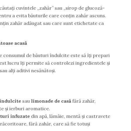
 căutați cuvintele „zahăr” sau „sirop de glucoză-
entru a evita băuturile care conțin zahăr ascuns.
nțin zahăr adăugat sau care sunt etichetate ca
ătoase acasă
 consumul de băuturi îndulcite este să îți prepari
st lucru îți permite să controlezi ingredientele și
au alți aditivi nesănătoși.
eîndulcite
sau
limonade de casă
fără zahăr,
e și ierburi aromatice.
turi infuzate
din apă, lămâie, mentă și castravete
ăcoritoare, fără zahăr, care să fie totuși