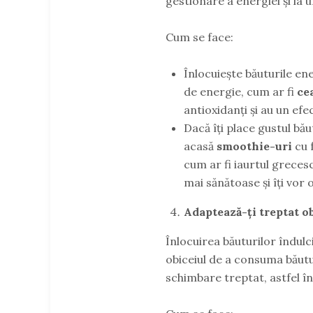
gestionare a energiei și la 
Cum se face:
Înlocuiește băuturile en
de energie, cum ar fi
ce
antioxidanți și au un ef
Dacă îți place gustul bă
acasă
smoothie-uri
cu 
cum ar fi iaurtul grecesc
mai sănătoase și îți vor
Adaptează-ți treptat ob
Înlocuirea băuturilor îndulc
obiceiul de a consuma băutu
schimbare treptat, astfel în