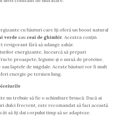
un nivel constant de hidratare.
ergizante cu băuturi care îți oferă un boost natural
ai verde
sau
ceai de ghimbir
. Acestea conțin
ect revigorant fără să adauge zahăr.
uturilor energizante, încearcă să prepari
fructe proaspete, legume și o sursă de proteine,
 sau laptele de migdale. Aceste băuturi vor fi mult
 oferi energie pe termen lung.
iceiurile
ite nu trebuie să fie o schimbare bruscă. Dacă ai
ri dulci frecvent, este recomandat să faci această
cât să îți dai corpului timp să se adapteze.