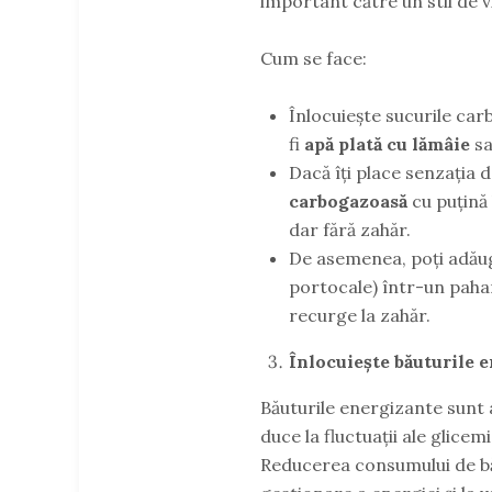
important către un stil de v
Cum se face:
Înlocuiește sucurile ca
fi
apă plată cu lămâie
s
Dacă îți place senzația 
carbogazoasă
cu puțină
dar fără zahăr.
De asemenea, poți adă
portocale) într-un pahar
recurge la zahăr.
Înlocuiește băuturile 
Băuturile energizante sunt 
duce la fluctuații ale glicem
Reducerea consumului de bă