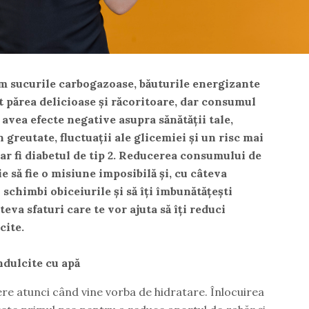
um sucurile carbogazoase, băuturile energizante
ot părea delicioase și răcoritoare, dar consumul
 avea efecte negative asupra sănătății tale,
 greutate, fluctuații ale glicemiei și un risc mai
ar fi diabetul de tip 2. Reducerea consumului de
e să fie o misiune imposibilă și, cu câteva
i schimbi obiceiurile și să îți îmbunătățești
teva sfaturi care te vor ajuta să îți reduci
cite.
ndulcite cu apă
re atunci când vine vorba de hidratare. Înlocuirea