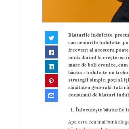
Băuturile îndulcite, prec
Twitter
sau ceaiurile îndulcite, p
frecvent al acestora poate
Facebook
contribuind la creșterea în
mare de boli cronice, cum 
LinkedIn
băuturi îndulcite nu trebui
strategii simple, poți să îț
Pinterest
sănătatea generală. Iată câ
Email
consumul de băuturi îndul
Înlocuiește băuturile î
Apa este cea mai bună alege