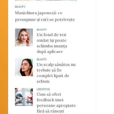
BEAUTY
Manichiura japoneză: ce
presupune și cui i se potrivește
BEAUTY
Un fond de ten
oxidat își poate
schimba nuanța
după aplicare
BEAUTY
Un scalp sănătos nu
trebuie să fie
complet lipsit de
sebum
LIFESTYLE
Cum să oferi
feedback unei
persoane apropiate
fără să rănești