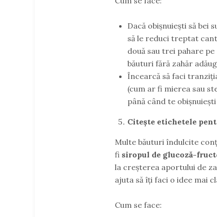
Cum se face:
Dacă obișnuiești să bei 
să le reduci treptat can
două sau trei pahare pe z
băuturi fără zahăr adăug
Încearcă să faci tranziț
(cum ar fi mierea sau ste
până când te obișnuiești
Citește etichetele pent
Multe băuturi îndulcite con
fi
siropul de glucoză-fruc
la creșterea aportului de zah
ajuta să îți faci o idee mai
Cum se face: