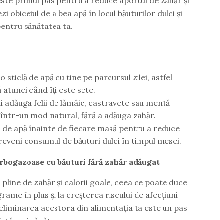
este primul pas pentru a reduce aportul de zahăr și
zi obiceiul de a bea apă în locul băuturilor dulci și
pentru sănătatea ta.
o sticlă de apă cu tine pe parcursul zilei, astfel
 atunci când îți este sete.
ți adăuga felii de lămâie, castravete sau mentă
într-un mod natural, fără a adăuga zahăr.
r de apă înainte de fiecare masă pentru a reduce
reveni consumul de băuturi dulci în timpul mesei.
arbogazoase cu băuturi fără zahăr adăugat
pline de zahăr și calorii goale, ceea ce poate duce
rame în plus și la creșterea riscului de afecțiuni
liminarea acestora din alimentația ta este un pas