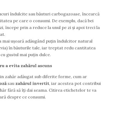
sucuri îndulcite sau băuturi carbogazoase, încearcă
titatea pe care o consumi. De exemplu, dacă bei
i, începe prin a reduce la unul pe zi și apoi treci la
at.
ia mai ușoară adăugând puțin îndulcitor natural
via) în băuturile tale, iar treptat redu cantitatea
 cu gustul mai puțin dulce.
ru a evita zahărul ascuns
țin zahăr adăugat sub diferite forme, cum ar
toză
sau
zahărul invertit
, iar acestea pot contribui
ăr fără să îți dai seama. Citirea etichetelor te va
 clară despre ce consumi.