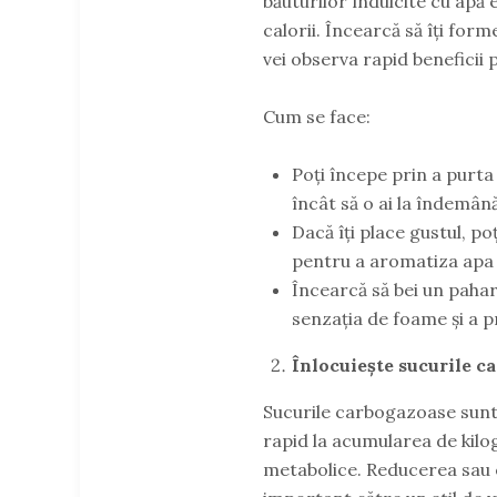
băuturilor îndulcite cu apă 
calorii. Încearcă să îți forme
vei observa rapid beneficii 
Cum se face:
Poți începe prin a purta 
încât să o ai la îndemână
Dacă îți place gustul, po
pentru a aromatiza apa 
Încearcă să bei un paha
senzația de foame și a p
Înlocuiește sucurile c
Sucurile carbogazoase sunt 
rapid la acumularea de kilog
metabolice. Reducerea sau e