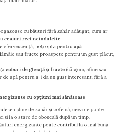
iață mai sănătos.
rbogazoase cu băuturi fără zahăr adăugat, cum ar
au
ceaiuri reci neîndulcite
.
de efervescență, poți opta pentru
apă
 lămâie sau fructe proaspete pentru un gust plăcut,
uga
cuburi de gheață
și
fructe
(căpșuni, afine sau
 de apă pentru a-i da un gust interesant, fără a
energizante cu opțiuni mai sănătoase
adesea pline de zahăr și cofeină, ceea ce poate
iei și la o stare de oboseală după un timp.
uturi energizante poate contribui la o mai bună