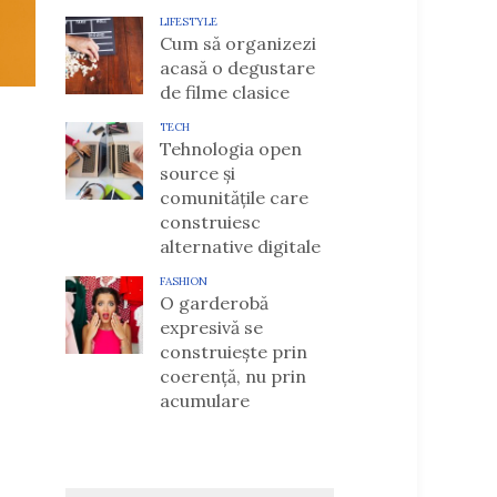
LIFESTYLE
Cum să organizezi
acasă o degustare
de filme clasice
TECH
Tehnologia open
source și
comunitățile care
construiesc
alternative digitale
FASHION
O garderobă
expresivă se
construiește prin
coerență, nu prin
acumulare