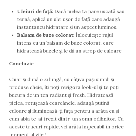
Uleiuri de față:
Dacă pielea ta pare uscată sau
ternă, aplică un ulei ușor de față care adaugă
instantaneu hidratare și un aspect luminos.
Balsam de buze colorat:
Înlocuiește rujul
intens cu un balsam de buze colorat, care
hidratează buzele și le dă un strop de culoare.
Concluzie
Chiar și după o zi lungă, cu câțiva pași simpli și
produse cheie, îți poți revigora look-ul și te poți
bucura de un ten radiant și fresh. Hidratează
pielea, retușează cearcănele, adaugă puțină
culoare și iluminează-ți fața pentru a arăta ca și
cum abia te-ai trezit dintr-un somn odihnitor. Cu
aceste trucuri rapide, vei arăta impecabil în orice
moment al zilei!