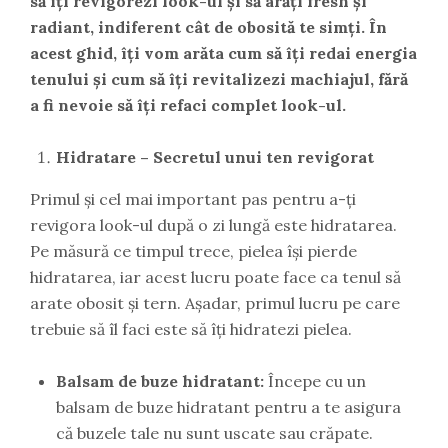
să îți revigorezi look-ul și să arăți fresh și
radiant, indiferent cât de obosită te simți. În
acest ghid, îți vom arăta cum să îți redai energia
tenului și cum să îți revitalizezi machiajul, fără
a fi nevoie să îți refaci complet look-ul.
Hidratare – Secretul unui ten revigorat
Primul și cel mai important pas pentru a-ți
revigora look-ul după o zi lungă este hidratarea.
Pe măsură ce timpul trece, pielea își pierde
hidratarea, iar acest lucru poate face ca tenul să
arate obosit și tern. Așadar, primul lucru pe care
trebuie să îl faci este să îți hidratezi pielea.
Balsam de buze hidratant:
Începe cu un
balsam de buze hidratant pentru a te asigura
că buzele tale nu sunt uscate sau crăpate.