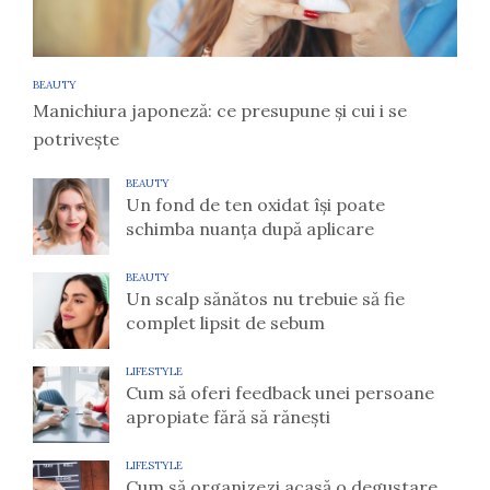
BEAUTY
Manichiura japoneză: ce presupune și cui i se
potrivește
BEAUTY
Un fond de ten oxidat își poate
schimba nuanța după aplicare
BEAUTY
Un scalp sănătos nu trebuie să fie
complet lipsit de sebum
LIFESTYLE
Cum să oferi feedback unei persoane
apropiate fără să rănești
LIFESTYLE
Cum să organizezi acasă o degustare