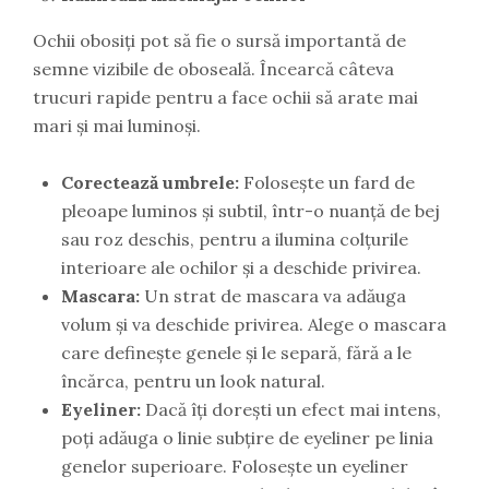
Ochii obosiți pot să fie o sursă importantă de
semne vizibile de oboseală. Încearcă câteva
trucuri rapide pentru a face ochii să arate mai
mari și mai luminoși.
Corectează umbrele:
Folosește un fard de
pleoape luminos și subtil, într-o nuanță de bej
sau roz deschis, pentru a ilumina colțurile
interioare ale ochilor și a deschide privirea.
Mascara:
Un strat de mascara va adăuga
volum și va deschide privirea. Alege o mascara
care definește genele și le separă, fără a le
încărca, pentru un look natural.
Eyeliner:
Dacă îți dorești un efect mai intens,
poți adăuga o linie subțire de eyeliner pe linia
genelor superioare. Folosește un eyeliner