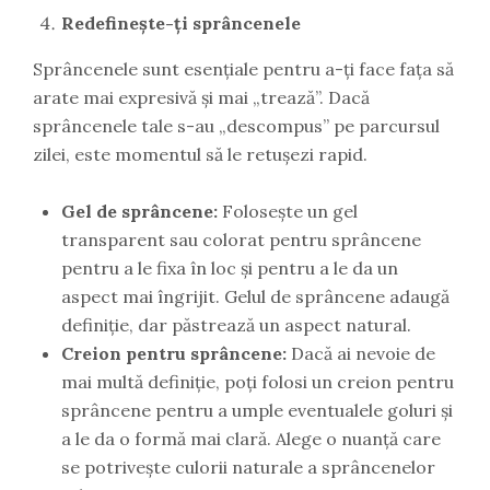
Redefinește-ți sprâncenele
Sprâncenele sunt esențiale pentru a-ți face fața să
arate mai expresivă și mai „trează”. Dacă
sprâncenele tale s-au „descompus” pe parcursul
zilei, este momentul să le retușezi rapid.
Gel de sprâncene:
Folosește un gel
transparent sau colorat pentru sprâncene
pentru a le fixa în loc și pentru a le da un
aspect mai îngrijit. Gelul de sprâncene adaugă
definiție, dar păstrează un aspect natural.
Creion pentru sprâncene:
Dacă ai nevoie de
mai multă definiție, poți folosi un creion pentru
sprâncene pentru a umple eventualele goluri și
a le da o formă mai clară. Alege o nuanță care
se potrivește culorii naturale a sprâncenelor