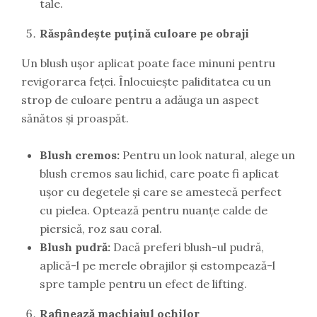
tale.
Răspândește puțină culoare pe obraji
Un blush ușor aplicat poate face minuni pentru
revigorarea feței. Înlocuiește paliditatea cu un
strop de culoare pentru a adăuga un aspect
sănătos și proaspăt.
Blush cremos:
Pentru un look natural, alege un
blush cremos sau lichid, care poate fi aplicat
ușor cu degetele și care se amestecă perfect
cu pielea. Optează pentru nuanțe calde de
piersică, roz sau coral.
Blush pudră:
Dacă preferi blush-ul pudră,
aplică-l pe merele obrajilor și estompează-l
spre tample pentru un efect de lifting.
Rafinează machiajul ochilor