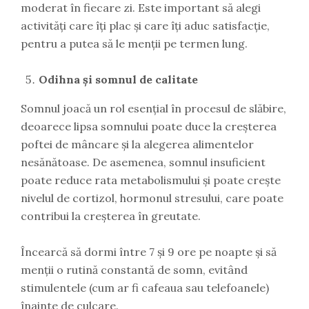
moderat în fiecare zi. Este important să alegi
activități care îți plac și care îți aduc satisfacție,
pentru a putea să le menții pe termen lung.
Odihna și somnul de calitate
Somnul joacă un rol esențial în procesul de slăbire,
deoarece lipsa somnului poate duce la creșterea
poftei de mâncare și la alegerea alimentelor
nesănătoase. De asemenea, somnul insuficient
poate reduce rata metabolismului și poate crește
nivelul de cortizol, hormonul stresului, care poate
contribui la creșterea în greutate.
Încearcă să dormi între 7 și 9 ore pe noapte și să
menții o rutină constantă de somn, evitând
stimulentele (cum ar fi cafeaua sau telefoanele)
înainte de culcare.