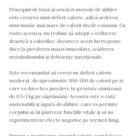
Principiul de bază al oricărei metode de slăbire
este crearea unui deficit caloric, adică arderea
unui număr mai mare de calorii decât consumi. Cu
toate acestea, nu trebuie să adopți o reducere
drastică a caloriilor, deoarece acest lucru poate
duce la pierderea masei musculare, scăderea
metabolismului și deficiențe nutriționale.
Este recomandat să creezi un deficit caloric
moderat, de aproximativ 300-500 de calorii pe zi,
care va duce la o pierdere în greutate sănătoasă
de 0,5-1 kg pe săptămână. Aceasta este o rată
sustenabilă și sigură de slăbire, care va permite
corpului să își păstreze funcțiile vitale și să nu
experimenteze efecte negative pe termen lung.
Pentru a monitoriza aportul caloric, poți folosi o