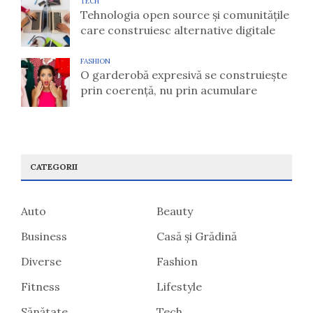
TECH
Tehnologia open source și comunitățile
care construiesc alternative digitale
FASHION
O garderobă expresivă se construiește
prin coerență, nu prin acumulare
CATEGORII
Auto
Beauty
Business
Casă și Grădină
Diverse
Fashion
Fitness
Lifestyle
Sănătate
Tech