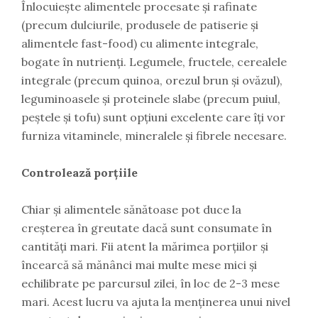
Înlocuiește alimentele procesate și rafinate
(precum dulciurile, produsele de patiserie și
alimentele fast-food) cu alimente integrale,
bogate în nutrienți. Legumele, fructele, cerealele
integrale (precum quinoa, orezul brun și ovăzul),
leguminoasele și proteinele slabe (precum puiul,
peștele și tofu) sunt opțiuni excelente care îți vor
furniza vitaminele, mineralele și fibrele necesare.
Controlează porțiile
Chiar și alimentele sănătoase pot duce la
creșterea în greutate dacă sunt consumate în
cantități mari. Fii atent la mărimea porțiilor și
încearcă să mănânci mai multe mese mici și
echilibrate pe parcursul zilei, în loc de 2-3 mese
mari. Acest lucru va ajuta la menținerea unui nivel