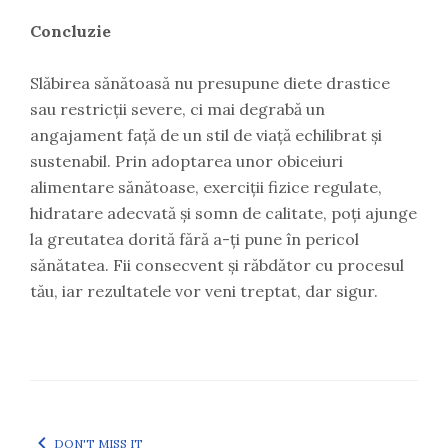
Concluzie
Slăbirea sănătoasă nu presupune diete drastice
sau restricții severe, ci mai degrabă un
angajament față de un stil de viață echilibrat și
sustenabil. Prin adoptarea unor obiceiuri
alimentare sănătoase, exerciții fizice regulate,
hidratare adecvată și somn de calitate, poți ajunge
la greutatea dorită fără a-ți pune în pericol
sănătatea. Fii consecvent și răbdător cu procesul
tău, iar rezultatele vor veni treptat, dar sigur.
DON'T MISS IT