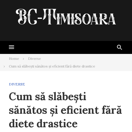
Skip
to
content
Home
Diverse
Cum să slăbești sănătos și eficient fără diete drastice
DIVERSE
Cum să slăbești
sănătos și eficient fără
diete drastice