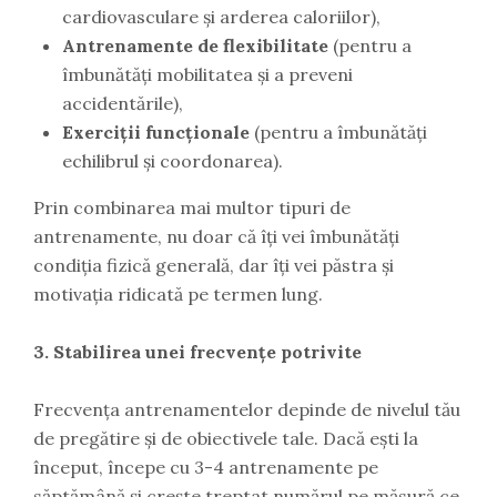
cardiovasculare și arderea caloriilor),
Antrenamente de flexibilitate
(pentru a
îmbunătăți mobilitatea și a preveni
accidentările),
Exerciții funcționale
(pentru a îmbunătăți
echilibrul și coordonarea).
Prin combinarea mai multor tipuri de
antrenamente, nu doar că îți vei îmbunătăți
condiția fizică generală, dar îți vei păstra și
motivația ridicată pe termen lung.
3. Stabilirea unei frecvențe potrivite
Frecvența antrenamentelor depinde de nivelul tău
de pregătire și de obiectivele tale. Dacă ești la
început, începe cu 3-4 antrenamente pe
săptămână și crește treptat numărul pe măsură ce