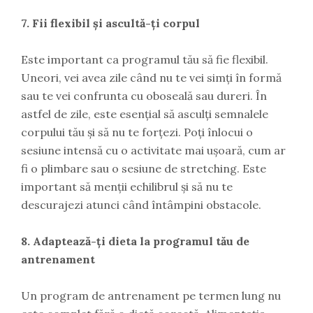
7. Fii flexibil și ascultă-ți corpul
Este important ca programul tău să fie flexibil.
Uneori, vei avea zile când nu te vei simți în formă
sau te vei confrunta cu oboseală sau dureri. În
astfel de zile, este esențial să asculți semnalele
corpului tău și să nu te forțezi. Poți înlocui o
sesiune intensă cu o activitate mai ușoară, cum ar
fi o plimbare sau o sesiune de stretching. Este
important să menții echilibrul și să nu te
descurajezi atunci când întâmpini obstacole.
8. Adaptează-ți dieta la programul tău de
antrenament
Un program de antrenament pe termen lung nu