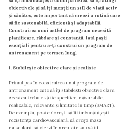
să îți îmbunătățești condiția fizică, să îți atingi
obiectivele și să îți menții un stil de viață activ
și sănătos, este important să creezi o rutină care
să fie sustenabilă, eficientă și adaptabilă.
Construirea unui astfel de program necesită
planificare, răbdare și constanță. Iată pașii
esențiali pentru a-ți construi un program de
antrenament pe termen lung.
1. Stabilește obiective clare și realiste
Primul pas în construirea unui program de
antrenament este să îți stabilești obiective clare.
Acestea trebuie să fie specifice, măsurabile,
realizabile, relevante și limitate în timp (SMART).
De exemplu, poate dorești să îți îmbunătățești
rezistența cardiovasculară, să crești masa
musculară, să pierzi în greutate sau să îți