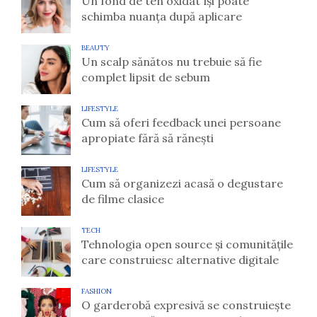
Un fond de ten oxidat își poate
schimba nuanța după aplicare
BEAUTY
Un scalp sănătos nu trebuie să fie
complet lipsit de sebum
LIFESTYLE
Cum să oferi feedback unei persoane
apropiate fără să rănești
LIFESTYLE
Cum să organizezi acasă o degustare
de filme clasice
TECH
Tehnologia open source și comunitățile
care construiesc alternative digitale
FASHION
O garderobă expresivă se construiește