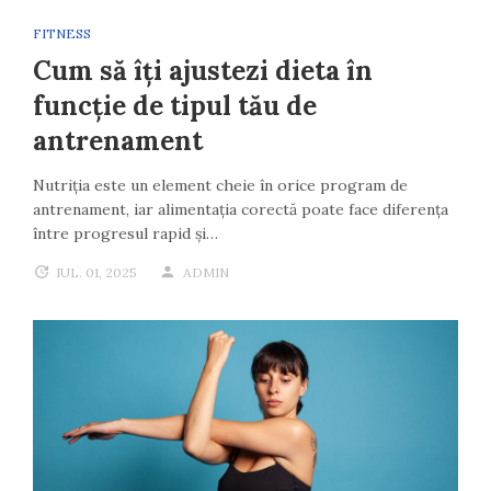
FITNESS
Cum să îți ajustezi dieta în
funcție de tipul tău de
antrenament
Nutriția este un element cheie în orice program de
antrenament, iar alimentația corectă poate face diferența
între progresul rapid și…
IUL. 01, 2025
ADMIN