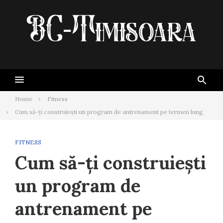
Skip
to
content
Home
Fitness
Cum să-ți construiești un program de antrenament pe termen lung
FITNESS
Cum să-ți construiești
un program de
antrenament pe