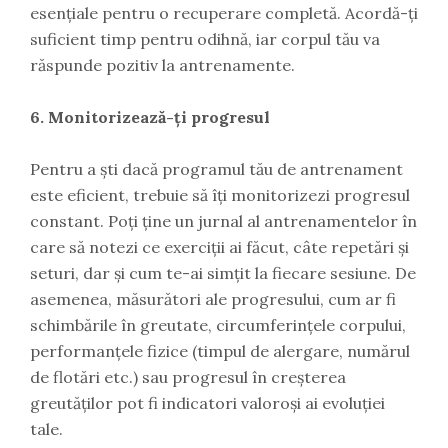
esențiale pentru o recuperare completă. Acordă-ți
suficient timp pentru odihnă, iar corpul tău va
răspunde pozitiv la antrenamente.
6. Monitorizează-ți progresul
Pentru a ști dacă programul tău de antrenament
este eficient, trebuie să îți monitorizezi progresul
constant. Poți ține un jurnal al antrenamentelor în
care să notezi ce exerciții ai făcut, câte repetări și
seturi, dar și cum te-ai simțit la fiecare sesiune. De
asemenea, măsurători ale progresului, cum ar fi
schimbările în greutate, circumferințele corpului,
performanțele fizice (timpul de alergare, numărul
de flotări etc.) sau progresul în creșterea
greutăților pot fi indicatori valoroși ai evoluției
tale.