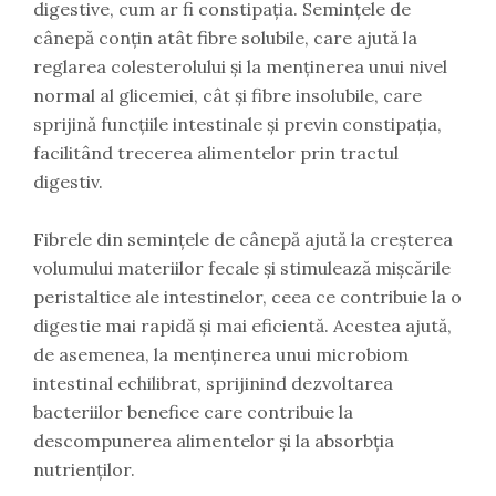
digestive, cum ar fi constipația. Semințele de
cânepă conțin atât fibre solubile, care ajută la
reglarea colesterolului și la menținerea unui nivel
normal al glicemiei, cât și fibre insolubile, care
sprijină funcțiile intestinale și previn constipația,
facilitând trecerea alimentelor prin tractul
digestiv.
Fibrele din semințele de cânepă ajută la creșterea
volumului materiilor fecale și stimulează mișcările
peristaltice ale intestinelor, ceea ce contribuie la o
digestie mai rapidă și mai eficientă. Acestea ajută,
de asemenea, la menținerea unui microbiom
intestinal echilibrat, sprijinind dezvoltarea
bacteriilor benefice care contribuie la
descompunerea alimentelor și la absorbția
nutrienților.