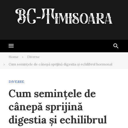
Skip
to
content
Home
Diverse
Cum semințele de cânepă sprijină digestia și echilibrul hormonal
DIVERSE
Cum semințele de
cânepă sprijină
digestia și echilibrul