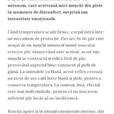
autonom, care activează mici mușchi din piele
în momente de disconfort, surpriză sau
intensitate emoțională.
Când temperatura scade brusc, corpul intră într-
un mecanism de protecție. Fiecare fir de păr este
atașat de un mușchi minuscul numit
musculus
arrector pili
. Atunci când este activat, acest mic
mușchi se contractă și ridică firul de păr,
provocând aspectul bine-cunoscut al pielii de
găină. La animalele cu blană, acest reflex creează
un strat de aer cald între blană și piele, pentru a
conserva temperatura. La oameni, însă, efectul
este mai mult simbolic, pentru că nu mai avem
suficient păr încât să ne încălzească.
Reacția apare și în situații emoționale intense, dar