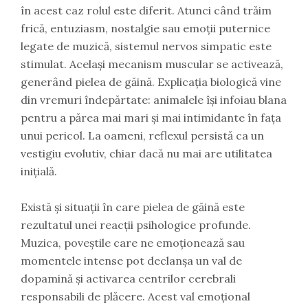
în acest caz rolul este diferit. Atunci când trăim
frică, entuziasm, nostalgie sau emoții puternice
legate de muzică, sistemul nervos simpatic este
stimulat. Același mecanism muscular se activează,
generând pielea de găină. Explicația biologică vine
din vremuri îndepărtate: animalele își infoiau blana
pentru a părea mai mari și mai intimidante în fața
unui pericol. La oameni, reflexul persistă ca un
vestigiu evolutiv, chiar dacă nu mai are utilitatea
inițială.
Există și situații în care pielea de găină este
rezultatul unei reacții psihologice profunde.
Muzica, poveștile care ne emoționează sau
momentele intense pot declanșa un val de
dopamină și activarea centrilor cerebrali
responsabili de plăcere. Acest val emoțional