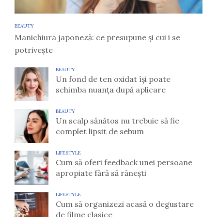
BEAUTY
Manichiura japoneză: ce presupune și cui i se
potrivește
BEAUTY
Un fond de ten oxidat își poate
schimba nuanța după aplicare
BEAUTY
Un scalp sănătos nu trebuie să fie
complet lipsit de sebum
LIFESTYLE
Cum să oferi feedback unei persoane
apropiate fără să rănești
LIFESTYLE
Cum să organizezi acasă o degustare
de filme clasice