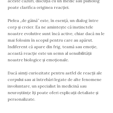
aceste cazuri, discuția cu un medic sau psiholog
poate clarifica originea reacției.
Pielea „de găină” este, în esență, un dialog între
corp și creier. Ea ne amintește că instinctele
noastre evolutive sunt încă active, chiar dacă nu le
mai folosim în scopul pentru care au apărut.
Indiferent că apare din frig, teamă sau emoție,
această reacție este un semn al sensibilității
noastre biologice și emoționale.
Dacă simți curiozitate pentru astfel de reacții ale
corpului sau ai întrebări legate de alte fenomene
involuntare, un specialist în medicină sau
neuroștiințe îți poate oferi explicații detaliate și
personalizate.