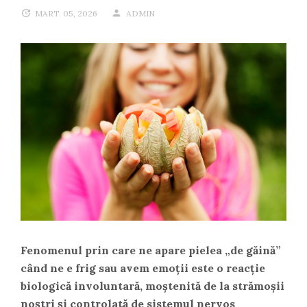
MART. 05, 2026
ADMIN
Fenomenul prin care ne apare
pielea „de găină”
când ne e frig sau avem emoții
este o reacție
biologică involuntară, moștenită de la strămoșii
noștri și controlată de sistemul nervos