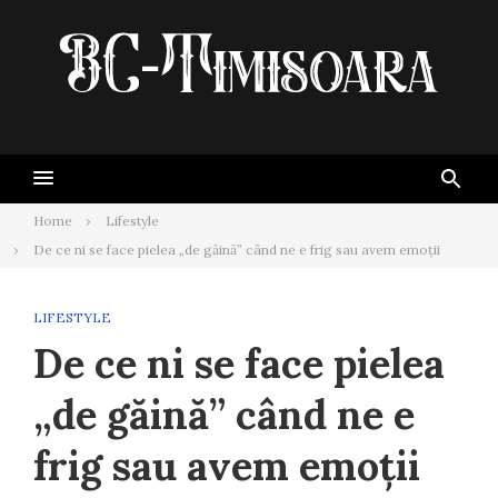
Skip
to
content
Home
Lifestyle
De ce ni se face pielea „de găină” când ne e frig sau avem emoții
LIFESTYLE
De ce ni se face pielea
„de găină” când ne e
frig sau avem emoții