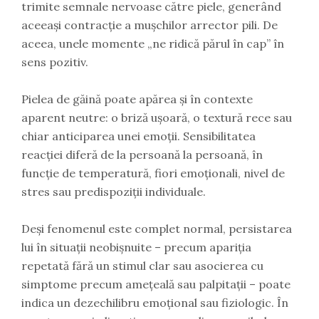
trimite semnale nervoase către piele, generând
aceeași contracție a mușchilor arrector pili. De
aceea, unele momente „ne ridică părul în cap” în
sens pozitiv.
Pielea de găină poate apărea și în contexte
aparent neutre: o briză ușoară, o textură rece sau
chiar anticiparea unei emoții. Sensibilitatea
reacției diferă de la persoană la persoană, în
funcție de temperatură, fiori emoționali, nivel de
stres sau predispoziții individuale.
Deși fenomenul este complet normal, persistarea
lui în situații neobișnuite – precum apariția
repetată fără un stimul clar sau asocierea cu
simptome precum amețeală sau palpitații – poate
indica un dezechilibru emoțional sau fiziologic. În