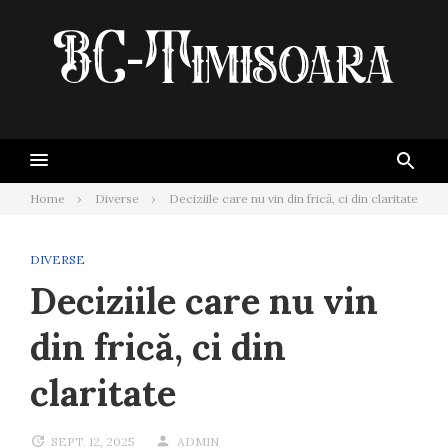
Skip
to
content
Home
Diverse
Deciziile care nu vin din frică, ci din claritate
DIVERSE
Deciziile care nu vin
din frică, ci din
claritate
SEPT. 12, 2025
ADMIN