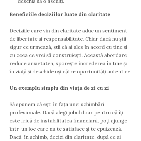
deschis să o asculți.
Beneficiile deciziilor luate din claritate
Deciziile care vin din claritate aduc un sentiment
de libertate și responsabilitate. Chiar dacă nu știi
sigur ce urmează, știi că ai ales în acord cu tine și
cu ceea ce vrei să construiești. Această abordare
reduce anxietatea, sporește încrederea în tine și
în viață și deschide uși către oportunități autentice.
Un exemplu simplu din viața de zi cu zi
Să spunem că ești în fața unei schimbări
profesionale. Dacă alegi jobul doar pentru că îți
este frică de instabilitatea financiară, poți ajunge
într-un loc care nu te satisface și te epuizează.
Dacă, în schimb, decizi din claritate, după ce ai