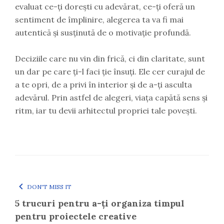
evaluat ce-ți dorești cu adevărat, ce-ți oferă un
sentiment de împlinire, alegerea ta va fi mai
autentică și susținută de o motivație profundă.
Deciziile care nu vin din frică, ci din claritate, sunt
un dar pe care ți-l faci ție însuți. Ele cer curajul de
a te opri, de a privi în interior și de a-ți asculta
adevărul. Prin astfel de alegeri, viața capătă sens și
ritm, iar tu devii arhitectul propriei tale povești.
DON'T MISS IT
5 trucuri pentru a-ți organiza timpul
pentru proiectele creative