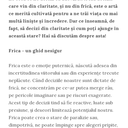
care vin din claritate, și nu din frică, este o artă
ce merită cultivată pentru a ne trăi viața cu mai
multă liniște și încredere. Dar ce înseamnă, de
fapt, să decizi din claritate și cum poți ajunge în
această stare? Hai să discutăm despre asta!
Frica – un ghid nesigur
Frica este o emoție puternică, născută adesea din
incertitudinea viitorului sau din experiențe trecute
neplăcute. Când deciziile noastre sunt dictate de
frică, ne concentrăm pe ce-ar putea merge rău,
pe pericole imaginare sau pe riscuri exagerate.
Acest tip de decizii tind să fie reactive, luate sub
presiune, și deseori limitează potențialul nostru.
Frica poate crea o stare de paralizie sau,
dimpotrivă, ne poate împinge spre alegeri pripite,