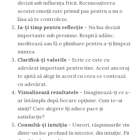
decizii sub influența fricii. Recunoașterea
acestei emoții este primul pas pentru a nu o
lăsa să te controleze.
Ia-ți timp pentru reflecție
– Nu lua decizii
importante sub presiune. Respiră adânc,
meditează sau fă o plimbare pentru a-ți limpezi
mintea.
Clarifică-ți valorile
– Scrie ce este cu
adevărat important pentru tine. Acest ancoraj
te ajută să alegi în acord cu ceea ce contează
cu adevărat.
Vizualizează rezultatele
– Imaginează-ți ce s-
ar întâmpla după fiecare opțiune. Cum te-ai
simți? Care alegere îți aduce pace și
satisfacție?
Consultă-ți intuiția
– Uneori, răspunsurile vin
dintr-un loc profund în interior, din intuiție. Fii