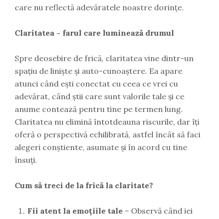
care nu reflectă adevăratele noastre dorințe.
Claritatea – farul care luminează drumul
Spre deosebire de frică, claritatea vine dintr-un
spațiu de liniște și auto-cunoaștere. Ea apare
atunci când ești conectat cu ceea ce vrei cu
adevărat, când știi care sunt valorile tale și ce
anume contează pentru tine pe termen lung.
Claritatea nu elimină întotdeauna riscurile, dar îți
oferă o perspectivă echilibrată, astfel încât să faci
alegeri conștiente, asumate și în acord cu tine
însuți.
Cum să treci de la frică la claritate?
Fii atent la emoțiile tale
– Observă când iei