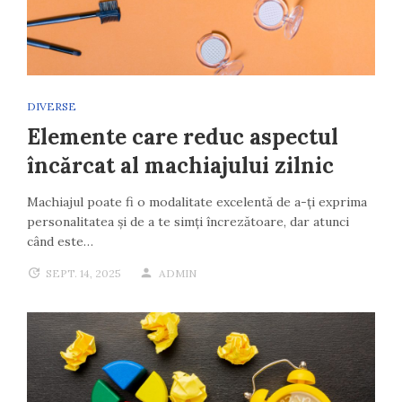
DIVERSE
Elemente care reduc aspectul
încărcat al machiajului zilnic
Machiajul poate fi o modalitate excelentă de a-ți exprima
personalitatea și de a te simți încrezătoare, dar atunci
când este…
SEPT. 14, 2025
ADMIN