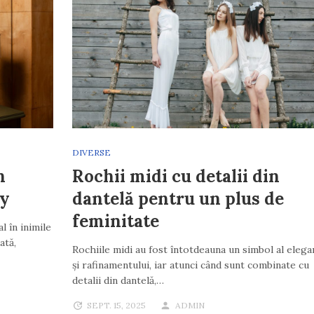
DIVERSE
n
Rochii midi cu detalii din
dy
dantelă pentru un plus de
feminitate
l în inimile
ată,
Rochiile midi au fost întotdeauna un simbol al elega
și rafinamentului, iar atunci când sunt combinate cu
detalii din dantelă,…
SEPT. 15, 2025
ADMIN