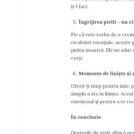
ți-l faci.
Îngrijirea pielii – un ri
Fie că este vorba de o crem
cu uleiuri esențiale, aceste 
pielea noastră. Ele ne aduc
corp.
Momente de liniște și r
Oferă-ți timp pentru tine, p
simplu a sta în liniște. Ace
emoțional și pentru a te rec
În concluzie
Gesturile de grijă zilnică p