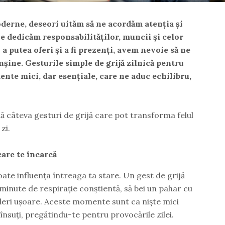
moderne, deseori uităm să ne acordăm atenția și
Ne dedicăm responsabilităților, muncii și celor
 a putea oferi și a fi prezenți, avem nevoie să ne
nșine. Gesturile simple de grijă zilnică pentru
nte mici, dar esențiale, care ne aduc echilibru,
 câteva gesturi de grijă care pot transforma felul
zi.
are te încarcă
ate influența întreaga ta stare. Un gest de grijă
 minute de respirație conștientă, să bei un pahar cu
nderi ușoare. Aceste momente sunt ca niște mici
e însuți, pregătindu-te pentru provocările zilei.