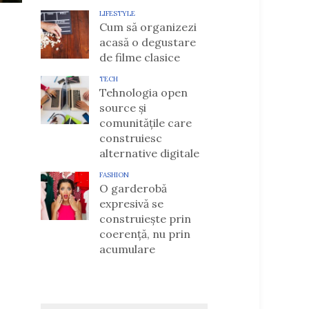
LIFESTYLE
Cum să organizezi
acasă o degustare
de filme clasice
TECH
Tehnologia open
source și
comunitățile care
construiesc
alternative digitale
FASHION
O garderobă
expresivă se
construiește prin
coerență, nu prin
acumulare