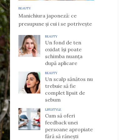
BEAUTY
Manichiura japoneză: ce
presupune și cui i se potrivește
BEAUTY
Un fond de ten
oxidat își poate
schimba nuanța
după aplicare
BEAUTY
Un scalp sănătos nu
trebuie să fie
complet lipsit de
sebum
LIFESTYLE
Cum să oferi
feedback unei
persoane apropiate
fără să rănești