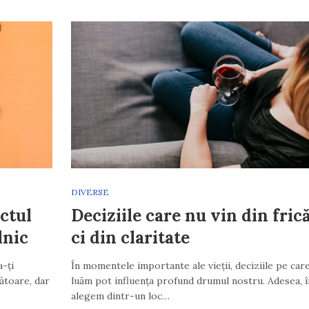
DIVERSE
ctul
Deciziile care nu vin din frică
lnic
ci din claritate
a-ți
În momentele importante ale vieții, deciziile pe care
zătoare, dar
luăm pot influența profund drumul nostru. Adesea, î
alegem dintr-un loc…