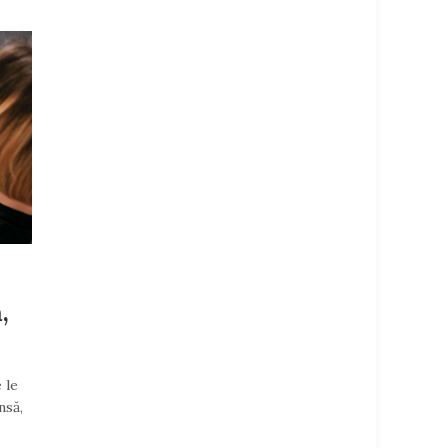
,
 le
nsă,