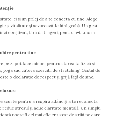
atenție
tate, ci și un prilej de a te conecta cu tine. Alege
ie și vitalitate și savurează-le fără grabă. Un gest
nci conștient, fără distrageri, pentru a-ți onora
iubire pentru tine
e pe zi pot face minuni pentru starea ta fizică și
, yoga sau câteva exerciții de stretching. Gestul de
ste o declarație de respect și grijă față de sine.
relaxare
te scurte pentru a respira adânc și a te reconecta
e reduc stresul și aduc claritate mentală. Un simplu
tientă poate fi cel mai eficient gest de grijă pe care