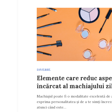
DIVERSE
Elemente care reduc aspe
încărcat al machiajului zi
Machiajul poate fi o modalitate excelentă de 
exprima personalitatea și de a te simți încre
atunci când este…