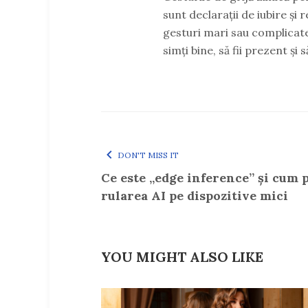
sunt declarații de iubire și
gesturi mari sau complicate
simți bine, să fii prezent și 
DON'T MISS IT
Ce este „edge inference” și cum 
rularea AI pe dispozitive mici
YOU MIGHT ALSO LIKE