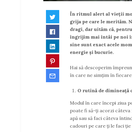
În ritmul alert al vieții 
Twitter
grija pe care le merităm. 
dragi, dar uităm că, pentru
Facebook
îngrijim mai întâi pe noi î
sine sunt exact acele mome
LinkedIn
energie și bucurie.
Pinterest
Hai să descoperim împreună
Email
în care ne simțim în fiecare 
O rutină de dimineață c
Modul în care începi ziua po
poate fi să-ți acorzi câteva
apă sau să faci câteva înti
cadouri pe care ți le faci ți