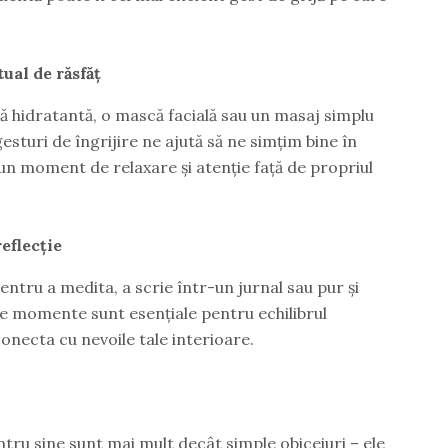
tual de răsfăț
ă hidratantă, o mască facială sau un masaj simplu
gesturi de îngrijire ne ajută să ne simțim bine în
 un moment de relaxare și atenție față de propriul
eflecție
entru a medita, a scrie într-un jurnal sau pur și
ste momente sunt esențiale pentru echilibrul
onecta cu nevoile tale interioare.
entru sine sunt mai mult decât simple obiceiuri – ele