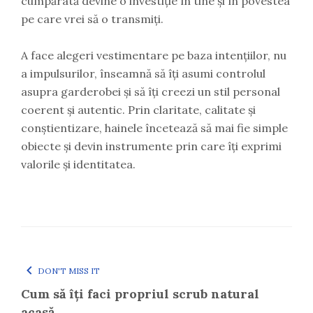
cumpărată devine o investiție în tine și în povestea
pe care vrei să o transmiți.
A face alegeri vestimentare pe baza intențiilor, nu
a impulsurilor, înseamnă să îți asumi controlul
asupra garderobei și să îți creezi un stil personal
coerent și autentic. Prin claritate, calitate și
conștientizare, hainele încetează să mai fie simple
obiecte și devin instrumente prin care îți exprimi
valorile și identitatea.
DON'T MISS IT
Cum să îți faci propriul scrub natural
acasă