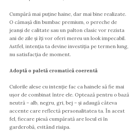
Cumpără mai puține haine, dar mai bine realizate.
O cămașă din bumbac premium, o pereche de
jeanși de calitate sau un palton clasic vor rezista
ani de zile și îți vor oferi mereu un look impecabil.
Astfel, intenția ta devine investiția pe termen lung,
nu satisfacția de moment.
Adoptă o paletă cromatică coerentă
Culorile alese cu intenție fac ca hainele să fie mai
ușor de combinat între ele. Optează pentru o bază
neutră – alb, negru, gri, bej – și adaugă câteva
accente care reflectă personalitatea ta. În acest
fel, fiecare piesă cumpărată are locul ei în
garderobă, evitând risipa.