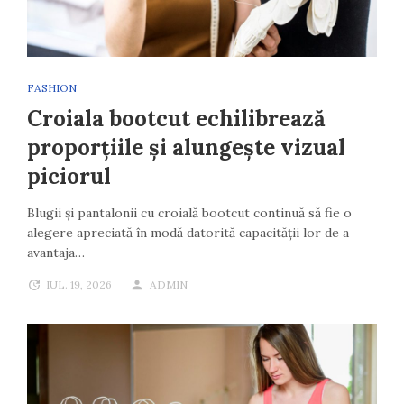
FASHION
Croiala bootcut echilibrează
proporțiile și alungește vizual
piciorul
Blugii și pantalonii cu croială bootcut continuă să fie o
alegere apreciată în modă datorită capacității lor de a
avantaja…
IUL. 19, 2026
ADMIN