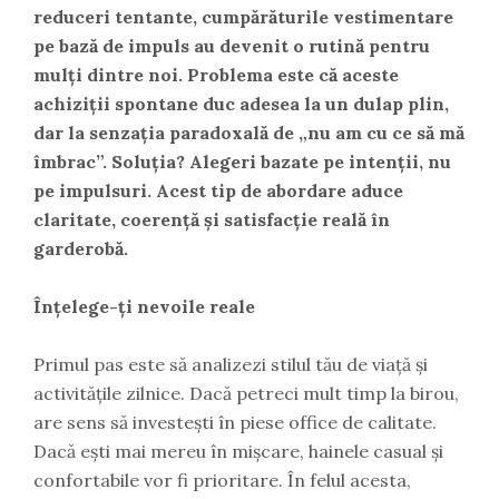
reduceri tentante, cumpărăturile vestimentare
pe bază de impuls au devenit o rutină pentru
mulți dintre noi. Problema este că aceste
achiziții spontane duc adesea la un dulap plin,
dar la senzația paradoxală de „nu am cu ce să mă
îmbrac”. Soluția? Alegeri bazate pe intenții, nu
pe impulsuri. Acest tip de abordare aduce
claritate, coerență și satisfacție reală în
garderobă.
Înțelege-ți nevoile reale
Primul pas este să analizezi stilul tău de viață și
activitățile zilnice. Dacă petreci mult timp la birou,
are sens să investești în piese office de calitate.
Dacă ești mai mereu în mișcare, hainele casual și
confortabile vor fi prioritare. În felul acesta,