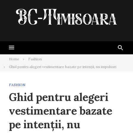
Skip
to
content
Home
Fashion
Ghid pentru alegeri vestimentare bazate pe intenții, nu impulsuri
FASHION
Ghid pentru alegeri
vestimentare bazate
pe intenții, nu