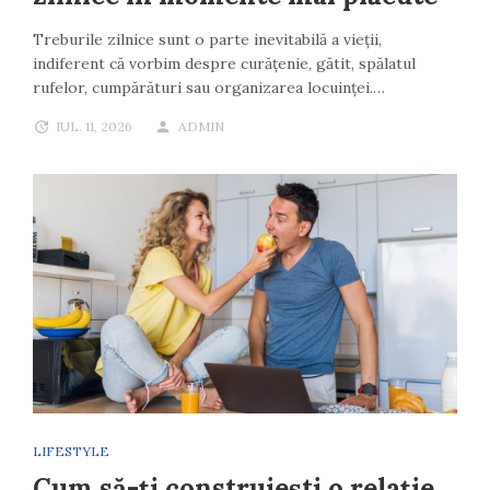
Treburile zilnice sunt o parte inevitabilă a vieții,
indiferent că vorbim despre curățenie, gătit, spălatul
rufelor, cumpărături sau organizarea locuinței.…
IUL. 11, 2026
ADMIN
LIFESTYLE
Cum să-ți construiești o relație