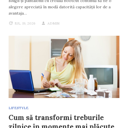
Blugii și pantalonii cu croială bootcut continuă să fie o
alegere apreciată în modă datorită capacității lor de a
avantaja…
IUL. 19, 2026
ADMIN
LIFESTYLE
Cum să transformi treburile
zilnice în momente mai plăcute