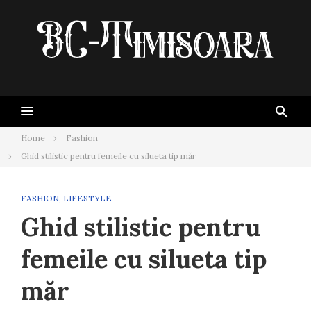
Skip
to
content
Home
Fashion
Ghid stilistic pentru femeile cu silueta tip măr
FASHION
,
LIFESTYLE
Ghid stilistic pentru
femeile cu silueta tip
măr