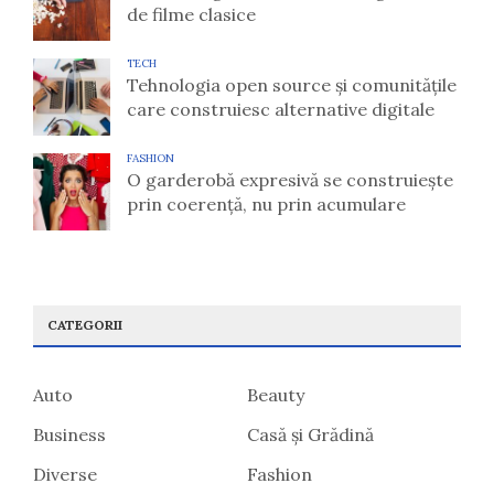
de filme clasice
TECH
Tehnologia open source și comunitățile
care construiesc alternative digitale
FASHION
O garderobă expresivă se construiește
prin coerență, nu prin acumulare
CATEGORII
Auto
Beauty
Business
Casă și Grădină
Diverse
Fashion