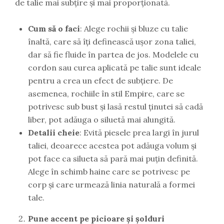
de talie mai subțire și mai proporționată.
Cum să o faci
: Alege rochii și bluze cu talie
înaltă, care să îți definească ușor zona taliei,
dar să fie fluide în partea de jos. Modelele cu
cordon sau curea aplicată pe talie sunt ideale
pentru a crea un efect de subțiere. De
asemenea, rochiile în stil Empire, care se
potrivesc sub bust și lasă restul ținutei să cadă
liber, pot adăuga o siluetă mai alungită.
Detalii cheie
: Evită piesele prea largi în jurul
taliei, deoarece acestea pot adăuga volum și
pot face ca silueta să pară mai puțin definită.
Alege în schimb haine care se potrivesc pe
corp și care urmează linia naturală a formei
tale.
Pune accent pe picioare și șolduri