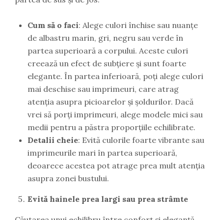
Cum să o faci
: Alege culori închise sau nuanțe
de albastru marin, gri, negru sau verde în
partea superioară a corpului. Aceste culori
creează un efect de subțiere și sunt foarte
elegante. În partea inferioară, poți alege culori
mai deschise sau imprimeuri, care atrag
atenția asupra picioarelor și șoldurilor. Dacă
vrei să porți imprimeuri, alege modele mici sau
medii pentru a păstra proporțiile echilibrate.
Detalii cheie
: Evită culorile foarte vibrante sau
imprimeurile mari în partea superioară,
deoarece acestea pot atrage prea mult atenția
asupra zonei bustului.
Evită hainele prea largi sau prea strâmte
Căutarea unui echilibru între confort și eleganță