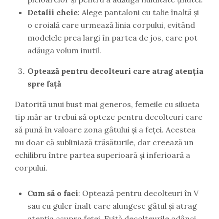
Detalii cheie
: Alege pantaloni cu talie înaltă și
o croială care urmează linia corpului, evitând
modelele prea largi în partea de jos, care pot
adăuga volum inutil.
Optează pentru decolteuri care atrag atenția
spre față
Datorită unui bust mai generos, femeile cu silueta
tip măr ar trebui să opteze pentru decolteuri care
să pună în valoare zona gâtului și a feței. Acestea
nu doar că subliniază trăsăturile, dar creează un
echilibru între partea superioară și inferioară a
corpului.
Cum să o faci
: Optează pentru decolteuri în V
sau cu guler înalt care alungesc gâtul și atrag
atenția asupra feței. Evită decolteurile adânci,