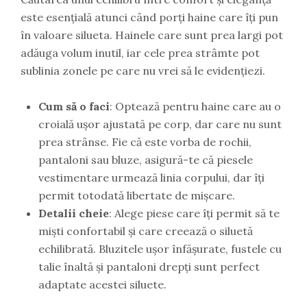
este esențială atunci când porți haine care îți pun
în valoare silueta. Hainele care sunt prea largi pot
adăuga volum inutil, iar cele prea strâmte pot
sublinia zonele pe care nu vrei să le evidențiezi.
Cum să o faci
: Optează pentru haine care au o
croială ușor ajustată pe corp, dar care nu sunt
prea strânse. Fie că este vorba de rochii,
pantaloni sau bluze, asigură-te că piesele
vestimentare urmează linia corpului, dar îți
permit totodată libertate de mișcare.
Detalii cheie
: Alege piese care îți permit să te
miști confortabil și care creează o siluetă
echilibrată. Bluzitele ușor înfășurate, fustele cu
talie înaltă și pantaloni drepți sunt perfect
adaptate acestei siluete.