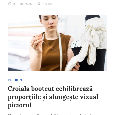
IUL. 19, 2026
ADMIN
FASHION
Croiala bootcut echilibrează
proporțiile și alungește vizual
piciorul