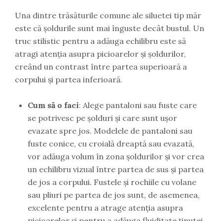
Una dintre trăsăturile comune ale siluetei tip măr
este că șoldurile sunt mai înguste decât bustul. Un
truc stilistic pentru a adăuga echilibru este să
atragi atenția asupra picioarelor și șoldurilor,
creând un contrast între partea superioară a
corpului și partea inferioară.
Cum să o faci
: Alege pantaloni sau fuste care
se potrivesc pe șolduri și care sunt ușor
evazate spre jos. Modelele de pantaloni sau
fuste conice, cu croială dreaptă sau evazată,
vor adăuga volum în zona șoldurilor și vor crea
un echilibru vizual între partea de sus și partea
de jos a corpului. Fustele și rochiile cu volane
sau pliuri pe partea de jos sunt, de asemenea,
excelente pentru a atrage atenția asupra
picioarelor și pentru a adăuga fluiditate ținutei.