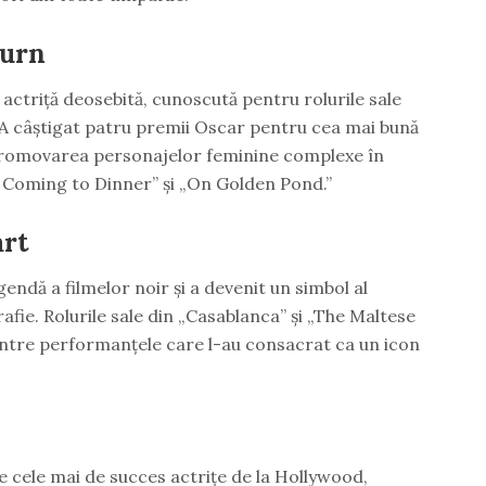
burn
actriță deosebită, cunoscută pentru rolurile sale
 A câștigat patru premii Oscar pentru cea mai bună
n promovarea personajelor feminine complexe în
Coming to Dinner” și „On Golden Pond.”
rt
ndă a filmelor noir și a devenit un simbol al
afie. Rolurile sale din „Casablanca” și „The Maltese
intre performanțele care l-au consacrat ca un icon
e cele mai de succes actrițe de la Hollywood,