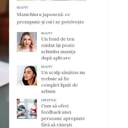
BEAUTY
Manichiura japoneză: ce
presupune și cui i se potrivește
BEAUTY
Un fond de ten
oxidat își poate
schimba nuanța
după aplicare
BEAUTY
Un scalp sănătos nu
trebuie să fie
complet lipsit de
sebum
LIFESTYLE
Cum să oferi
feedback unei
persoane apropiate
fără să rănești