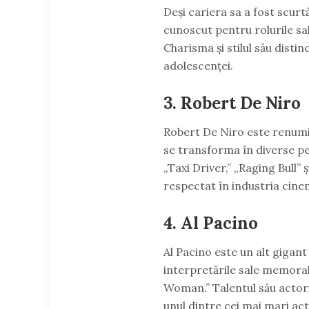
Deși cariera sa a fost scurt
cunoscut pentru rolurile sal
Charisma și stilul său disti
adolescenței.
3.
Robert De Niro
Robert De Niro este renumit 
se transforma în diverse pe
„Taxi Driver,” „Raging Bull”
respectat în industria cine
4.
Al Pacino
Al Pacino este un alt gigan
interpretările sale memorabi
Woman.” Talentul său actori
unul dintre cei mai mari act