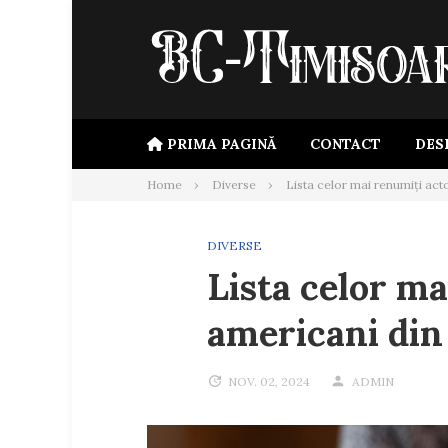
Skip
to
content
PRIMA PAGINĂ
CONTACT
DES
Home
Diverse
Lista celor mai renumiți acto
DIVERSE
Lista celor ma
americani din
NOV. 02, 2024
ADMIN