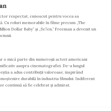
an
tor respectat, cunoscut pentru vocea sa
ă. Cu roluri memorabile în filme precum „The
lion Dollar Baby” și „Se7en,” Freeman a devenit un
pciunii.
ar o mică parte din numeroșii actori americani
ificativ asupra cinematografiei. De-a lungul
eștia a adus contribuții valoroase, inspirând
 moștenire durabilă în industria filmului. Indiferent
 lor continuă să fie celebrat și admirat.