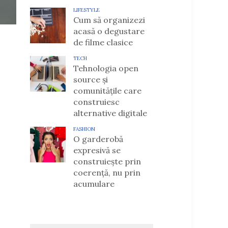
LIFESTYLE
Cum să organizezi
acasă o degustare
de filme clasice
TECH
Tehnologia open
source și
comunitățile care
construiesc
alternative digitale
FASHION
O garderobă
expresivă se
construiește prin
coerență, nu prin
acumulare