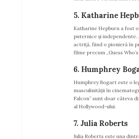
5.
Katharine Hep
Katharine Hepburn a fost o 
puternice și independente.
actriță, fiind o pionieră î
filme precum „Guess Who’s 
6.
Humphrey Boga
Humphrey Bogart este o lege
masculinității în cinematogr
Falcon” sunt doar câteva d
al Hollywood-ului.
7.
Julia Roberts
Julia Roberts este una dintr