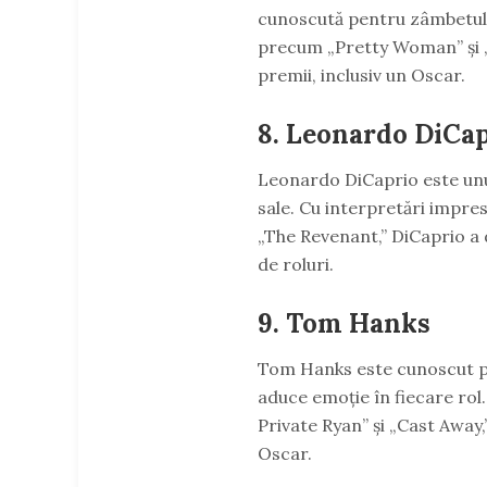
cunoscută pentru zâmbetul s
precum „Pretty Woman” și „
premii, inclusiv un Oscar.
8.
Leonardo DiCap
Leonardo DiCaprio este unul
sale. Cu interpretări impres
„The Revenant,” DiCaprio a 
de roluri.
9.
Tom Hanks
Tom Hanks este cunoscut pen
aduce emoție în fiecare rol.
Private Ryan” și „Cast Away,
Oscar.