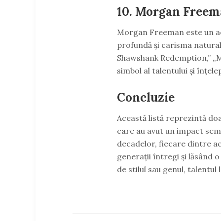
10.
Morgan Freem
Morgan Freeman este un ac
profundă și carisma natural
Shawshank Redemption,” „Mil
simbol al talentului și înțele
Concluzie
Această listă reprezintă do
care au avut un impact semn
decadelor, fiecare dintre ac
generații întregi și lăsând o
de stilul sau genul, talentul