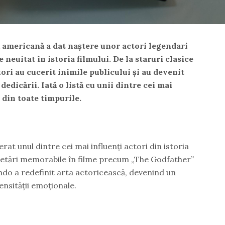
 americană a dat naștere unor actori legendari
 neuitat în istoria filmului. De la staruri clasice
ori au cucerit inimile publicului și au devenit
dedicării. Iată o listă cu unii dintre cei mai
din toate timpurile.
t unul dintre cei mai influenți actori din istoria
retări memorabile în filme precum „The Godfather”
ndo a redefinit arta actoricească, devenind un
tensității emoționale.