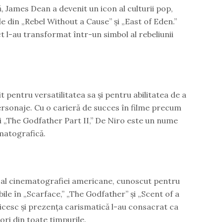
ă, James Dean a devenit un icon al culturii pop,
e din „Rebel Without a Cause” și „East of Eden.”
nct l-au transformat într-un simbol al rebeliunii
pentru versatilitatea sa și pentru abilitatea de a
rsonaje. Cu o carieră de succes în filme precum
 și „The Godfather Part II,” De Niro este un nume
matografică.
t al cinematografiei americane, cunoscut pentru
le în „Scarface,” „The Godfather” și „Scent of a
cesc și prezența carismatică l-au consacrat ca
ori din toate timpurile.