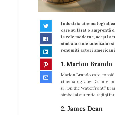
Industria cinematografică
Twitter
care au lăsat o amprentă de
la cele moderne, acești act
Facebook
simboluri ale talentului și 
renumiți actori americani 
LinkedIn
1.
Marlon Brando
Pinterest
Marlon Brando este considera
Email
cinematografiei. Cu interp
și „On the Waterfront,” Bra
simbol al autenticitații și in
2.
James Dean