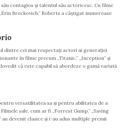
ău contagios și talentul său actoricesc. Cu filme
Erin Brockovich,” Roberts a câștigat numeroase
rio
 dintre cei mai respectați actori ai generației
ionante în filme precum „Titanic,” „Inception” și
dovedit că este capabil să abordeze o gamă variată
tru versatilitatea sa și pentru abilitatea de a
 Filmele sale, cum ar fi „Forrest Gump,” „Saving
” au devenit clasice și i-au adus multiple premii