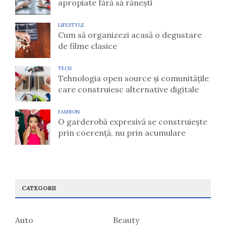
apropiate fără să rănești
LIFESTYLE
Cum să organizezi acasă o degustare
de filme clasice
TECH
Tehnologia open source și comunitățile
care construiesc alternative digitale
FASHION
O garderobă expresivă se construiește
prin coerență, nu prin acumulare
CATEGORII
Auto
Beauty