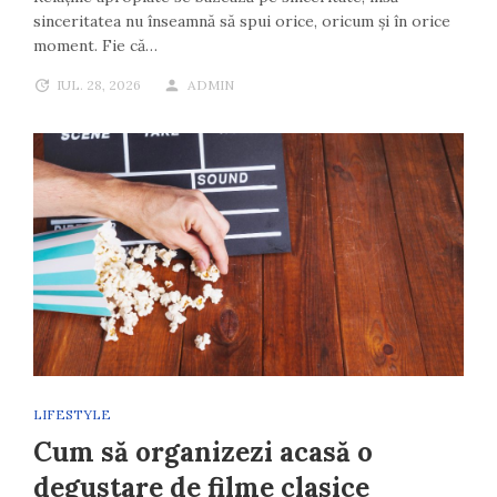
sinceritatea nu înseamnă să spui orice, oricum și în orice
moment. Fie că…
IUL. 28, 2026
ADMIN
LIFESTYLE
Cum să organizezi acasă o
degustare de filme clasice