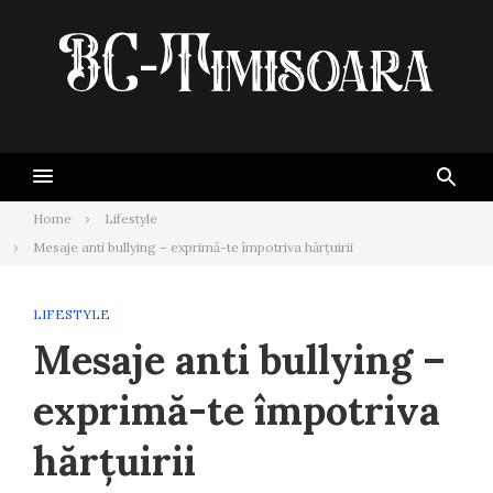
Skip
to
content
Home
Lifestyle
Mesaje anti bullying – exprimă-te împotriva hărțuirii
LIFESTYLE
Mesaje anti bullying –
exprimă-te împotriva
hărțuirii