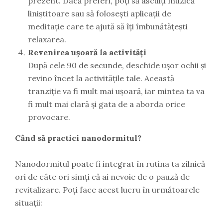
prezent. Dacă preferi, poți să asculți muzică
liniștitoare sau să folosești aplicații de
meditație care te ajută să îți îmbunătățești
relaxarea.
Revenirea ușoară la activități
După cele 90 de secunde, deschide ușor ochii și
revino încet la activitățile tale. Această
tranziție va fi mult mai ușoară, iar mintea ta va
fi mult mai clară și gata de a aborda orice
provocare.
Când să practici nanodormitul?
Nanodormitul poate fi integrat în rutina ta zilnică
ori de câte ori simți că ai nevoie de o pauză de
revitalizare. Poți face acest lucru în următoarele
situații: