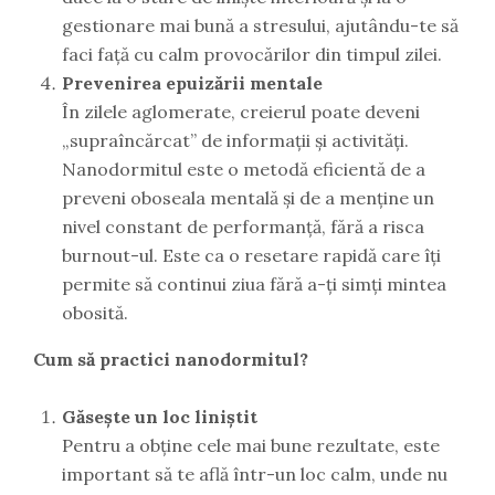
gestionare mai bună a stresului, ajutându-te să
faci față cu calm provocărilor din timpul zilei.
Prevenirea epuizării mentale
În zilele aglomerate, creierul poate deveni
„supraîncărcat” de informații și activități.
Nanodormitul este o metodă eficientă de a
preveni oboseala mentală și de a menține un
nivel constant de performanță, fără a risca
burnout-ul. Este ca o resetare rapidă care îți
permite să continui ziua fără a-ți simți mintea
obosită.
Cum să practici nanodormitul?
Găsește un loc liniștit
Pentru a obține cele mai bune rezultate, este
important să te află într-un loc calm, unde nu