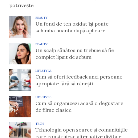
potrivește
BEAUTY
Un fond de ten oxidat își poate
schimba nuanța după aplicare
BEAUTY
Un scalp sănătos nu trebuie să fie
complet lipsit de sebum
LIFESTYLE
Cum să oferi feedback unei persoane
apropiate fără să rănești
LIFESTYLE
Cum să organizezi acasă o degustare
de filme clasice
TECH
Tehnologia open source și comunitățile
care construiesc alternative digitale