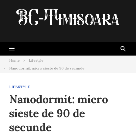
Skip
to
content
Home
Lifestyle
Nanodormit: micro sieste de 90 de secunde
LIFESTYLE
Nanodormit: micro
sieste de 90 de
secunde