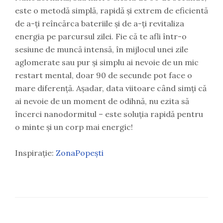
este o metodă simplă, rapidă și extrem de eficientă
de a-ți reîncărca bateriile și de a-ți revitaliza
energia pe parcursul zilei. Fie că te afli într-o
sesiune de muncă intensă, în mijlocul unei zile
aglomerate sau pur și simplu ai nevoie de un mic
restart mental, doar 90 de secunde pot face o
mare diferență. Așadar, data viitoare când simți că
ai nevoie de un moment de odihnă, nu ezita să
încerci nanodormitul – este soluția rapidă pentru
o minte și un corp mai energic!
Inspirație:
ZonaPopești