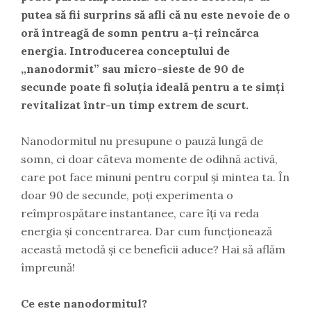
putea să fii surprins să afli că nu este nevoie de o
oră întreagă de somn pentru a-ți reîncărca
energia. Introducerea conceptului de
„nanodormit” sau micro-sieste de 90 de
secunde poate fi soluția ideală pentru a te simți
revitalizat într-un timp extrem de scurt.
Nanodormitul nu presupune o pauză lungă de
somn, ci doar câteva momente de odihnă activă,
care pot face minuni pentru corpul și mintea ta. În
doar 90 de secunde, poți experimenta o
reîmprospătare instantanee, care îți va reda
energia și concentrarea. Dar cum funcționează
această metodă și ce beneficii aduce? Hai să aflăm
împreună!
Ce este nanodormitul?