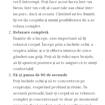
vei fi întrerupt. Poți face acest lucru într-un
birou, într-un colț al casei tale sau chiar într-
un parc, dacă ai ocazia. Căutând un loc liniștit,
îți vei da corpului și minții posibilitatea de a se
relaxa complet.
Relaxare completă
Înainte de a începe, este important să îți
relaxezi corpul. Începe prin a închide ochii, a
respira adânc și a-ți elibera mintea de orice
gânduri sau griji. Poți să îți ridici ușor brațele,
să îți ajustezi postura și să te asiguri că te simți
confortabil.
Fă-ți pauza de 90 de secunde
Poți închide ochii și să te concentrezi pe
respirație, respirând profund și ritmic. În
această perioadă, lasă-ți corpul să se relaxeze
complet și concentrează-te doar pe momentul