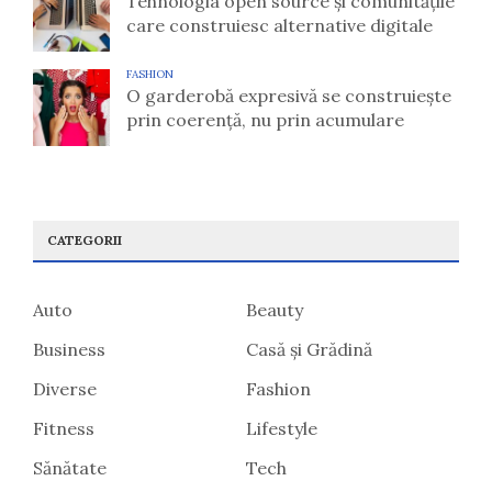
Tehnologia open source și comunitățile
care construiesc alternative digitale
FASHION
O garderobă expresivă se construiește
prin coerență, nu prin acumulare
CATEGORII
Auto
Beauty
Business
Casă și Grădină
Diverse
Fashion
Fitness
Lifestyle
Sănătate
Tech