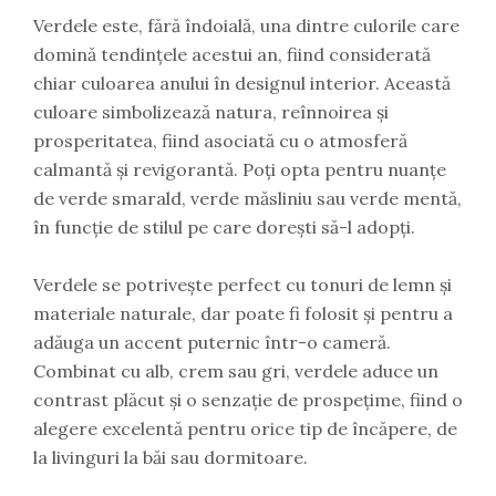
Verdele este, fără îndoială, una dintre culorile care
domină tendințele acestui an, fiind considerată
chiar culoarea anului în designul interior. Această
culoare simbolizează natura, reînnoirea și
prosperitatea, fiind asociată cu o atmosferă
calmantă și revigorantă. Poți opta pentru nuanțe
de verde smarald, verde măsliniu sau verde mentă,
în funcție de stilul pe care dorești să-l adopți.
Verdele se potrivește perfect cu tonuri de lemn și
materiale naturale, dar poate fi folosit și pentru a
adăuga un accent puternic într-o cameră.
Combinat cu alb, crem sau gri, verdele aduce un
contrast plăcut și o senzație de prospețime, fiind o
alegere excelentă pentru orice tip de încăpere, de
la livinguri la băi sau dormitoare.