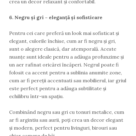
crea un decor relaxant și confortabil.
6. Negru și gri – eleganță și sofisticare
Pentru cei care preferă un look mai sofisticat și
elegant, culorile închise, cum ar fi negru și gri,
sunt o alegere clasică, dar atemporală. Aceste
nuanțe sunt ideale pentru a adăuga profunzime și
un aer rafinat oricărei încăperi. Negrul poate fi
folosit ca accent pentru a sublinia anumite zone,
cum ar fi pereții accentuati sau mobilierul, iar griul
este perfect pentru a adăuga subtilitate și
echilibru într-un spațiu.
Combinând negru sau gri cu tonuri metalice, cum
ar fi argintiu sau aurii, poți crea un decor elegant
și modern, perfect pentru livinguri, birouri sau
chiar camere de băi.