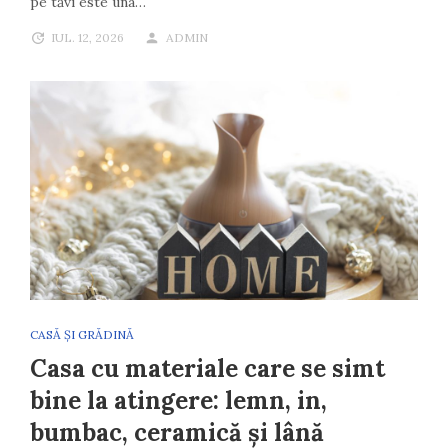
pe tăvi este una…
IUL. 12, 2026
ADMIN
CASĂ ȘI GRĂDINĂ
Casa cu materiale care se simt
bine la atingere: lemn, in,
bumbac, ceramică și lână