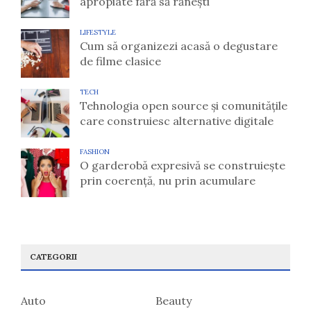
apropiate fără să rănești
LIFESTYLE
Cum să organizezi acasă o degustare
de filme clasice
TECH
Tehnologia open source și comunitățile
care construiesc alternative digitale
FASHION
O garderobă expresivă se construiește
prin coerență, nu prin acumulare
CATEGORII
Auto
Beauty