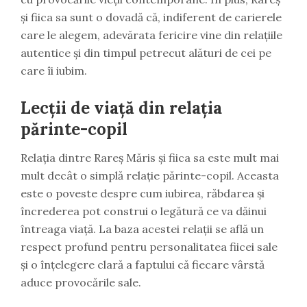
și fiica sa sunt o dovadă că, indiferent de carierele
care le alegem, adevărata fericire vine din relațiile
autentice și din timpul petrecut alături de cei pe
care îi iubim.
Lecții de viață din relația
părinte-copil
Relația dintre Rareș Măris și fiica sa este mult mai
mult decât o simplă relație părinte-copil. Aceasta
este o poveste despre cum iubirea, răbdarea și
încrederea pot construi o legătură ce va dăinui
întreaga viață. La baza acestei relații se află un
respect profund pentru personalitatea fiicei sale
și o înțelegere clară a faptului că fiecare vârstă
aduce provocările sale.