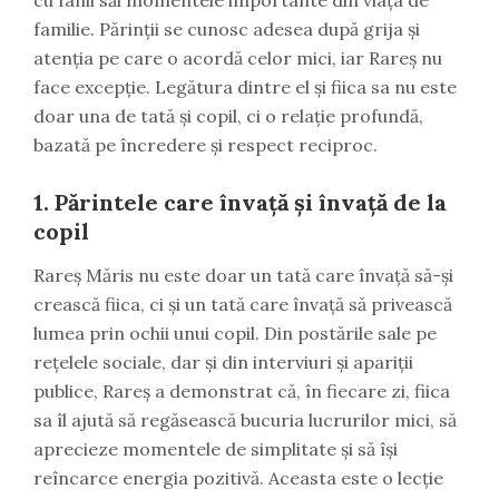
familie. Părinții se cunosc adesea după grija și
atenția pe care o acordă celor mici, iar Rareș nu
face excepție. Legătura dintre el și fiica sa nu este
doar una de tată și copil, ci o relație profundă,
bazată pe încredere și respect reciproc.
1.
Părintele care învață și învață de la
copil
Rareș Măris nu este doar un tată care învață să-și
crească fiica, ci și un tată care învață să privească
lumea prin ochii unui copil. Din postările sale pe
rețelele sociale, dar și din interviuri și apariții
publice, Rareș a demonstrat că, în fiecare zi, fiica
sa îl ajută să regăsească bucuria lucrurilor mici, să
aprecieze momentele de simplitate și să își
reîncarce energia pozitivă. Aceasta este o lecție