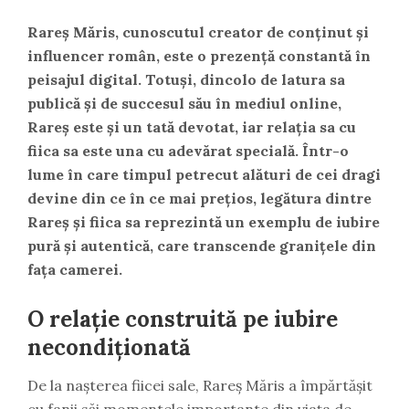
Rareș Măris, cunoscutul creator de conținut și
influencer român, este o prezență constantă în
peisajul digital. Totuși, dincolo de latura sa
publică și de succesul său în mediul online,
Rareș este și un tată devotat, iar relația sa cu
fiica sa este una cu adevărat specială. Într-o
lume în care timpul petrecut alături de cei dragi
devine din ce în ce mai prețios, legătura dintre
Rareș și fiica sa reprezintă un exemplu de iubire
pură și autentică, care transcende granițele din
fața camerei.
O relație construită pe iubire
necondiționată
De la nașterea fiicei sale, Rareș Măris a împărtășit
cu fanii săi momentele importante din viața de