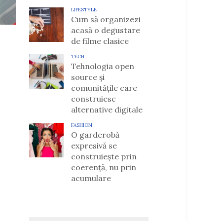
LIFESTYLE
Cum să organizezi
acasă o degustare
de filme clasice
TECH
Tehnologia open
source și
comunitățile care
construiesc
alternative digitale
FASHION
O garderobă
expresivă se
construiește prin
coerență, nu prin
acumulare