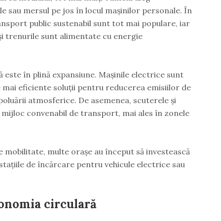
ele sau mersul pe jos în locul mașinilor personale. În
ransport public sustenabil sunt tot mai populare, iar
și trenurile sunt alimentate cu energie
că este în plină expansiune. Mașinile electrice sunt
 mai eficiente soluții pentru reducerea emisiilor de
oluării atmosferice. De asemenea, scuterele și
n mijloc convenabil de transport, mai ales în zonele
de mobilitate, multe orașe au început să investească
 stațiile de încărcare pentru vehicule electrice sau
conomia circulară