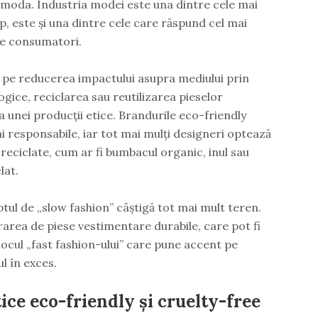
te moda. Industria modei este una dintre cele mai
mp, este și una dintre cele care răspund cel mai
de consumatori.
 pe reducerea impactului asupra mediului prin
ogice, reciclarea sau reutilizarea pieselor
unei producții etice. Brandurile eco-friendly
i responsabile, iar tot mai mulți designeri optează
reciclate, cum ar fi bumbacul organic, inul sau
lat.
tul de „slow fashion” câștigă tot mai mult teren.
ea de piese vestimentare durabile, care pot fi
locul „fast fashion-ului” care pune accent pe
l în exces.
ice eco-friendly și cruelty-free