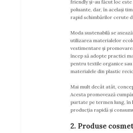
friendly și-au făcut loc es
poluante, dar, în același ti
rapid schimbărilor cerute 
Moda sustenabilă se axează
utilizarea materialelor ecol
vestimentare și promovarea 
încep să adopte practici ma
pentru textile organice sau 
materialele din plastic recic
Mai mult decât atât, concep
Acesta promovează cumpărar
purtate pe termen lung, în 
producția rapidă și consumu
2. Produse cosmet