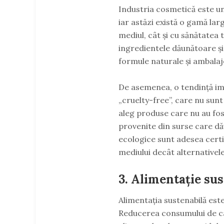
Industria cosmetică este un
iar astăzi există o gamă la
mediul, cât și cu sănătatea
ingredientele dăunătoare și
formule naturale și ambalaje
De asemenea, o tendință im
„cruelty-free”, care nu sun
aleg produse care nu au fos
provenite din surse care dă
ecologice sunt adesea certi
mediului decât alternativel
3. Alimentație su
Alimentația sustenabilă est
Reducerea consumului de c