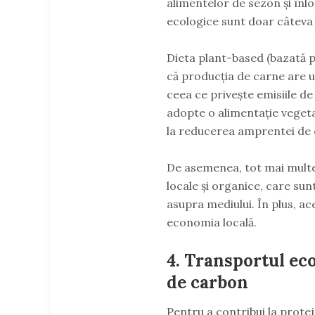
alimentelor de sezon și înlo
ecologice sunt doar câteva 
Dieta plant-based (bazată p
că producția de carne are u
ceea ce privește emisiile d
adopte o alimentație vegeta
la reducerea amprentei de 
De asemenea, tot mai mult
locale și organice, care su
asupra mediului. În plus, ac
economia locală.
4. Transportul ec
de carbon
Pentru a contribui la prote