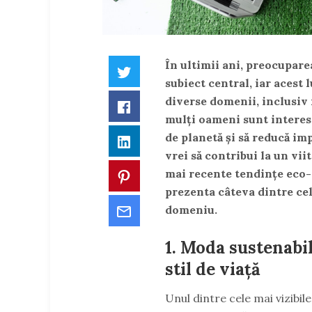
În ultimii ani, preocupare
Twitter
subiect central, iar acest 
diverse domenii, inclusiv
Facebook
mulți oameni sunt interesa
de planetă și să reducă imp
LinkedIn
vrei să contribui la un viit
mai recente tendințe eco-f
Pinterest
prezenta câteva dintre ce
Email
domeniu.
1. Moda sustenabi
stil de viață
Unul dintre cele mai vizibil