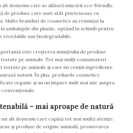
 alt domeniu care se alătură mișcării eco-friendly,
rgă de produse care sunt atât prietenoase cu
 ta. Multe branduri de cosmetice au renunțat la
 la ambalajele din plastic, optând în schimb pentru
 reciclabile sau biodegradabile.
portantă este creșterea numărului de produse
t testate pe animale. Tot mai mulți consumatori
t testate pe animale și care nu conțin ingrediente
unează naturii. În plus, produsele cosmetice
ficate organic și au un impact mult mai mic asupra
e convenționale.
stenabilă – mai aproape de natură
e un alt domeniu care capătă tot mai multă atenție.
arne și produse de origine animală, promovarea