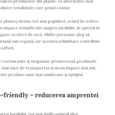
cuirea produselor din plastic cu alternative mai
dintre tendințele care prind contur.
e plante) devine tot mai populară, având în vedere
n impact semnificativ asupra mediului, în special în
e gaze cu efect de seră. Multe persoane aleg să
riană sau vegană, iar această schimbare contribuie
carbon.
e restaurante și magazine promovează produsele
nt mai ușor de transportat și au un impact mai mic
este produse sunt mai sănătoase și sprijină
o-friendly – reducerea amprentei
jarea mediului, tot mai mulți oameni aleg