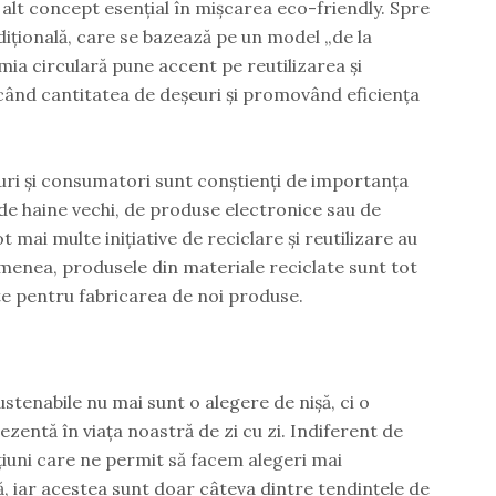
alt concept esențial în mișcarea eco-friendly. Spre
țională, care se bazează pe un model „de la
mia circulară pune accent pe reutilizarea și
când cantitatea de deșeuri și promovând eficiența
uri și consumatori sunt conștienți de importanța
a de haine vechi, de produse electronice sau de
 mai multe inițiative de reciclare și reutilizare au
emenea, produsele din materiale reciclate sunt tot
ite pentru fabricarea de noi produse.
ustenabile nu mai sunt o alegere de nișă, ci o
ezentă în viața noastră de zi cu zi. Indiferent de
pțiuni care ne permit să facem alegeri mai
ă, iar acestea sunt doar câteva dintre tendințele de