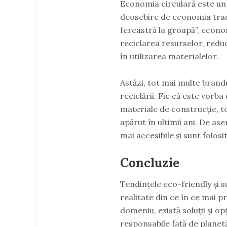
Economia circulară este un 
deosebire de economia tradi
fereastră la groapă”, econo
reciclarea resurselor, redu
în utilizarea materialelor.
Astăzi, tot mai multe brand
reciclării. Fie că este vorb
materiale de construcție, tot
apărut în ultimii ani. De as
mai accesibile și sunt folos
Concluzie
Tendințele eco-friendly și s
realitate din ce în ce mai pr
domeniu, există soluții și o
responsabile față de planet