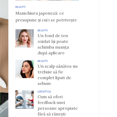
BEAUTY
Manichiura japoneză: ce
presupune și cui i se potrivește
BEAUTY
Un fond de ten
oxidat își poate
schimba nuanța
după aplicare
BEAUTY
Un scalp sănătos nu
trebuie să fie
complet lipsit de
sebum
LIFESTYLE
Cum să oferi
feedback unei
persoane apropiate
fără să rănești