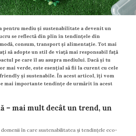
a pentru mediu și sustenabilitate a devenit un
lucru se reflectă din plin în tendințele din
 modă, consum, transport și alimentație. Tot mai
ți să adopte un stil de viață mai responsabil față
actul pe care îl au asupra mediului. Dacă și tu
or mai verde, este esențial să fii la curent cu cele
riendly și sustenabile. În acest articol, îți vom
le mai importante tendințe de urmărit în acest
lă – mai mult decât un trend, un
e domenii în care sustenabilitatea și tendințele eco-