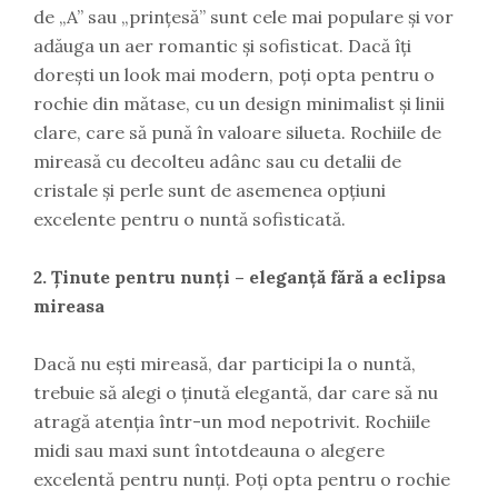
de „A” sau „prințesă” sunt cele mai populare și vor
adăuga un aer romantic și sofisticat. Dacă îți
dorești un look mai modern, poți opta pentru o
rochie din mătase, cu un design minimalist și linii
clare, care să pună în valoare silueta. Rochiile de
mireasă cu decolteu adânc sau cu detalii de
cristale și perle sunt de asemenea opțiuni
excelente pentru o nuntă sofisticată.
2. Ținute pentru nunți – eleganță fără a eclipsa
mireasa
Dacă nu ești mireasă, dar participi la o nuntă,
trebuie să alegi o ținută elegantă, dar care să nu
atragă atenția într-un mod nepotrivit. Rochiile
midi sau maxi sunt întotdeauna o alegere
excelentă pentru nunți. Poți opta pentru o rochie