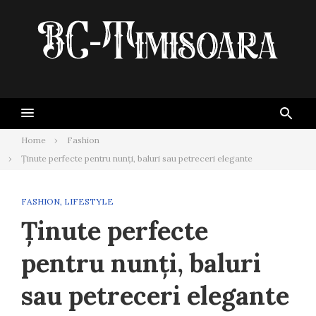
Skip
to
content
Home
Fashion
Ținute perfecte pentru nunți, baluri sau petreceri elegante
FASHION
,
LIFESTYLE
Ținute perfecte
pentru nunți, baluri
sau petreceri elegante