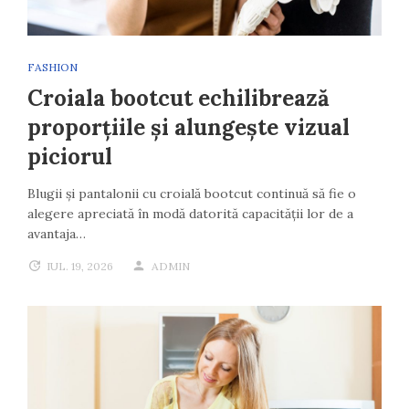
FASHION
Croiala bootcut echilibrează
proporțiile și alungește vizual
piciorul
Blugii și pantalonii cu croială bootcut continuă să fie o
alegere apreciată în modă datorită capacității lor de a
avantaja…
IUL. 19, 2026
ADMIN