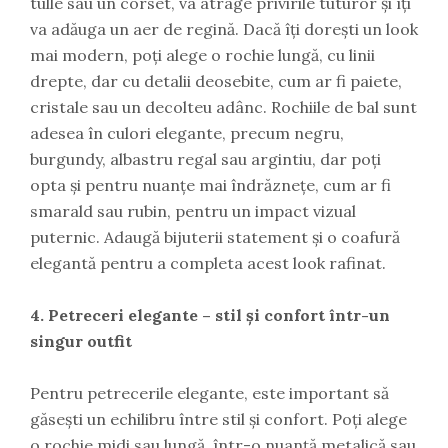
tulle sau un corset, va atrage privirile tuturor și îți
va adăuga un aer de regină. Dacă îți dorești un look
mai modern, poți alege o rochie lungă, cu linii
drepte, dar cu detalii deosebite, cum ar fi paiete,
cristale sau un decolteu adânc. Rochiile de bal sunt
adesea în culori elegante, precum negru,
burgundy, albastru regal sau argintiu, dar poți
opta și pentru nuanțe mai îndrăznețe, cum ar fi
smarald sau rubin, pentru un impact vizual
puternic. Adaugă bijuterii statement și o coafură
elegantă pentru a completa acest look rafinat.
4. Petreceri elegante – stil și confort într-un
singur outfit
Pentru petrecerile elegante, este important să
găsești un echilibru între stil și confort. Poți alege
o rochie midi sau lungă, într-o nuanță metalică sau