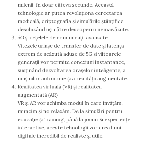
milenii, în doar câteva secunde. Această
tehnologie ar putea revoluționa cercetarea
medicală, criptografia și simulările științifice,
deschizând uși către descoperiri nemaivăzute.
5G și rețelele de comunicații avansate
Vitezele uriașe de transfer de date și latența
extrem de scăzută aduse de 5G și viitoarele
generații vor permite conexiuni instantanee,
susținând dezvoltarea orașelor inteligente, a
mașinilor autonome și a realității augmentate.
Realitatea virtuală (VR) și realitatea
augmentată (AR)
VR și AR vor schimba modul în care învățăm,
muncim și ne relaxăm. De la simulări pentru
educație și training, până la jocuri și experiențe
interactive, aceste tehnologii vor crea lumi
digitale incredibil de realiste și utile.