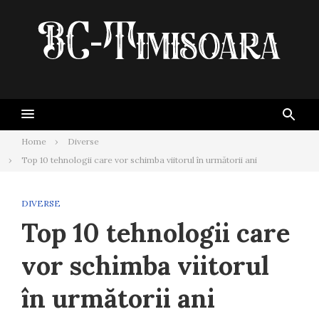
Skip
to
content
Home
Diverse
Top 10 tehnologii care vor schimba viitorul în următorii ani
DIVERSE
Top 10 tehnologii care
vor schimba viitorul
în următorii ani