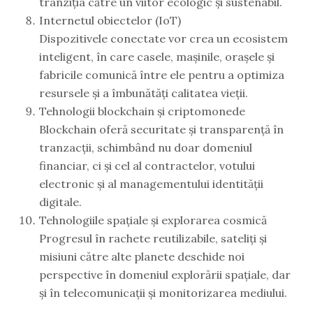
tranziția către un viitor ecologic și sustenabil.
Internetul obiectelor (IoT)
Dispozitivele conectate vor crea un ecosistem
inteligent, în care casele, mașinile, orașele și
fabricile comunică între ele pentru a optimiza
resursele și a îmbunătăți calitatea vieții.
Tehnologii blockchain și criptomonede
Blockchain oferă securitate și transparență în
tranzacții, schimbând nu doar domeniul
financiar, ci și cel al contractelor, votului
electronic și al managementului identității
digitale.
Tehnologiile spațiale și explorarea cosmică
Progresul în rachete reutilizabile, sateliți și
misiuni către alte planete deschide noi
perspective în domeniul explorării spațiale, dar
și în telecomunicații și monitorizarea mediului.