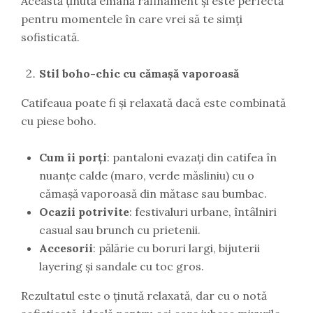
Această ținută emană rafinament și este perfectă
pentru momentele în care vrei să te simți
sofisticată.
Stil boho-chic cu cămașă vaporoasă
Catifeaua poate fi și relaxată dacă este combinată
cu piese boho.
Cum îi porți
: pantaloni evazați din catifea în
nuanțe calde (maro, verde măsliniu) cu o
cămașă vaporoasă din mătase sau bumbac.
Ocazii potrivite
: festivaluri urbane, întâlniri
casual sau brunch cu prietenii.
Accesorii
: pălărie cu boruri largi, bijuterii
layering și sandale cu toc gros.
Rezultatul este o ținută relaxată, dar cu o notă