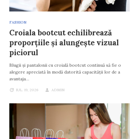
FASHION
Croiala bootcut echilibrează
proporțiile și alungește vizual
piciorul
Blugii și pantalonii cu croială bootcut continuă să fie o
alegere apreciată în modă datorită capacității lor de a
avantaja…
IUL. 19, 2026
ADMIN