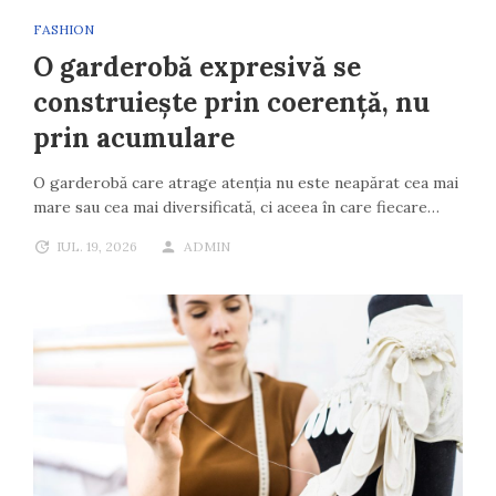
FASHION
O garderobă expresivă se
construiește prin coerență, nu
prin acumulare
O garderobă care atrage atenția nu este neapărat cea mai
mare sau cea mai diversificată, ci aceea în care fiecare…
IUL. 19, 2026
ADMIN