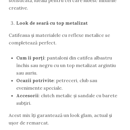
sofisticată, ideală pentru cei care iubesc mixurile
creative.
Look de seară cu top metalizat
Catifeaua și materialele cu reflexe metalice se
completează perfect.
Cum îi porți
: pantaloni din catifea albastru
închis sau negru cu un top metalizat argintiu
sau auriu.
Ocazii potrivite
: petreceri, club sau
evenimente speciale.
Accesorii
: clutch metalic și sandale cu barete
subțiri.
Acest mix îți garantează un look glam, actual și
ușor de remarcat.