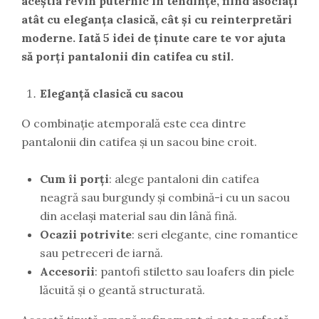
aceștia revin puternic în tendințe, fiind asociați
atât cu eleganța clasică, cât și cu reinterpretări
moderne. Iată 5 idei de ținute care te vor ajuta
să porți pantalonii din catifea cu stil.
Eleganță clasică cu sacou
O combinație atemporală este cea dintre
pantalonii din catifea și un sacou bine croit.
Cum îi porți
: alege pantaloni din catifea
neagră sau burgundy și combină-i cu un sacou
din același material sau din lână fină.
Ocazii potrivite
: seri elegante, cine romantice
sau petreceri de iarnă.
Accesorii
: pantofi stiletto sau loafers din piele
lăcuită și o geantă structurată.