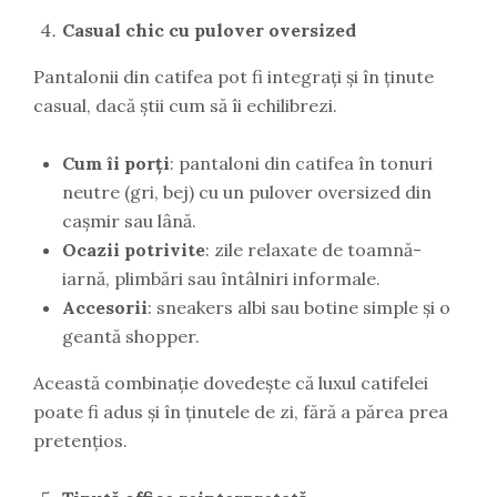
Casual chic cu pulover oversized
Pantalonii din catifea pot fi integrați și în ținute
casual, dacă știi cum să îi echilibrezi.
Cum îi porți
: pantaloni din catifea în tonuri
neutre (gri, bej) cu un pulover oversized din
cașmir sau lână.
Ocazii potrivite
: zile relaxate de toamnă-
iarnă, plimbări sau întâlniri informale.
Accesorii
: sneakers albi sau botine simple și o
geantă shopper.
Această combinație dovedește că luxul catifelei
poate fi adus și în ținutele de zi, fără a părea prea
pretențios.