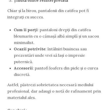
Ținută office reinterpretată
Chiar și la birou, pantalonii din catifea pot fi
integrați cu succes.
Cum îi porți
: pantaloni drepți din catifea
bleumarin cu o cămașă albă simplă și un sacou
minimalist.
Ocazii potrivite
: întâlniri business sau
prezentări unde vrei să lași o impresie
puternică.
Accesorii
: pantofi loafers din piele și o curea
discretă.
Astfel, păstrezi sobrietatea necesară mediului
profesional, dar adaugi o notă de rafinament prin
materialul ales.