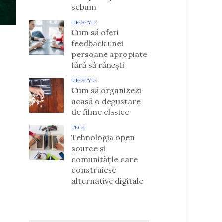
sebum
LIFESTYLE
Cum să oferi
feedback unei
persoane apropiate
fără să rănești
LIFESTYLE
Cum să organizezi
acasă o degustare
de filme clasice
TECH
Tehnologia open
source și
comunitățile care
construiesc
alternative digitale