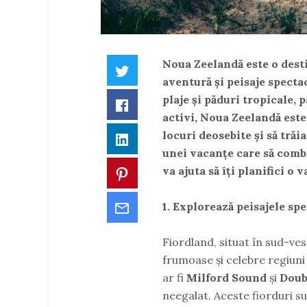
Noua Zeelandă este o destin
Twitter
aventură și peisaje spectac
plaje și păduri tropicale, 
Facebook
activi, Noua Zeelandă este
locuri deosebite și să trăi
LinkedIn
unei vacanțe care să combi
va ajuta să îți planifici o
Pinterest
Email
1. Explorează peisajele sp
Fiordland, situat în sud-ves
frumoase și celebre regiuni 
ar fi
Milford Sound
și
Doub
neegalat. Aceste fiorduri s