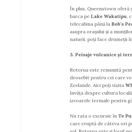
În plus, Queenstown oferă și
barca pe
Lake Wakatipu
, 
telecabina până la
Bob’s Pe
asupra orașului și a munților
naturii, poți face drumeții în
3. Peisaje vulcanice și te
Rotorua este renumită pentr
deosebit pentru cei care vo
Zeelande. Aici poți vizita
Wh
învăța despre cultura locală
izvoarele termale pentru găt
Nu rata o excursie în
Te Pu
care eruptă de câteva ori pe 
sol. Rotorua este și locul p