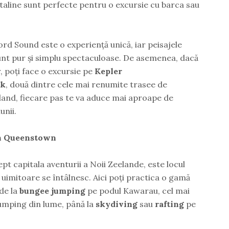
istaline sunt perfecte pentru o excursie cu barca sau
ord Sound este o experiență unică, iar peisajele
sunt pur și simplu spectaculoase. De asemenea, dacă
r, poți face o excursie pe
Kepler
ck
, două dintre cele mai renumite trasee de
land, fiecare pas te va aduce mai aproape de
unii.
 în Queenstown
 capitala aventurii a Noii Zeelande, este locul
 uimitoare se întâlnesc. Aici poți practica o gamă
 de la
bungee jumping
pe podul Kawarau, cel mai
umping din lume, până la
skydiving
sau
rafting
pe