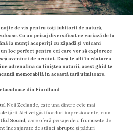
ație de vis pentru toți iubitorii de natură,
uloase. Cu un peisaj diversificat ce variază de la
până la munți acoperiți cu zăpadă și vulcani
 un loc perfect pentru cei care vor să exploreze
ască aventuri de neuitat. Dacă te afli în căutarea
ne adrenalina cu liniștea naturii, acest ghid te
 vacanță memorabilă în această țară uimitoare.
ectaculoase din Fiordland
tul Noii Zeelande, este una dintre cele mai
ale țării. Aici vei găsi fiorduri impresionante, cum
tful Sound
, care oferă peisaje de o frumusețe de
unt înconjurate de stânci abrupte și păduri