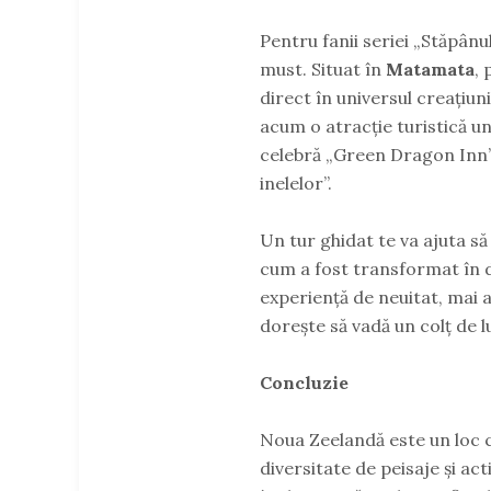
Pentru fanii seriei „Stăpânul 
must. Situat în
Matamata
, 
direct în universul creațiunil
acum o atracție turistică un
celebră „Green Dragon Inn” 
inelelor”.
Un tur ghidat te va ajuta să
cum a fost transformat în d
experiență de neuitat, mai a
dorește să vadă un colț de 
Concluzie
Noua Zeelandă este un loc 
diversitate de peisaje și act