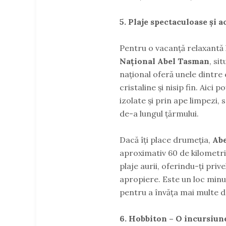
5. Plaje spectaculoase și 
Pentru o vacanță relaxantă l
Național Abel Tasman
, si
național oferă unele dintre
cristaline și nisip fin. Aici p
izolate și prin ape limpezi,
de-a lungul țărmului.
Dacă îți place drumeția,
Abe
aproximativ 60 de kilometri,
plaje aurii, oferindu-ți priv
apropiere. Este un loc minu
pentru a învăța mai multe de
6. Hobbiton – O incursiun