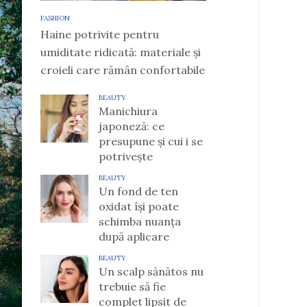
FASHION
Haine potrivite pentru
umiditate ridicată: materiale și
croieli care rămân confortabile
BEAUTY
Manichiura
japoneză: ce
presupune și cui i se
potrivește
BEAUTY
Un fond de ten
oxidat își poate
schimba nuanța
după aplicare
BEAUTY
Un scalp sănătos nu
trebuie să fie
complet lipsit de