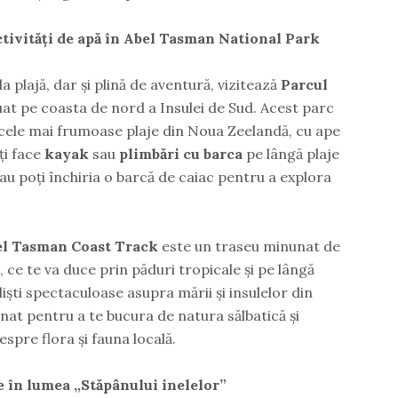
activități de apă în Abel Tasman National Park
a plajă, dar și plină de aventură, vizitează
Parcul
tuat pe coasta de nord a Insulei de Sud. Acest parc
 cele mai frumoase plaje din Noua Zeelandă, cu ape
oți face
kayak
sau
plimbări cu barca
pe lângă plaje
 sau poți închiria o barcă de caiac pentru a explora
l Tasman Coast Track
este un traseu minunat de
 ce te va duce prin păduri tropicale și pe lângă
eliști spectaculoase asupra mării și insulelor din
nat pentru a te bucura de natura sălbatică și
spre flora și fauna locală.
e în lumea „Stăpânului inelelor”