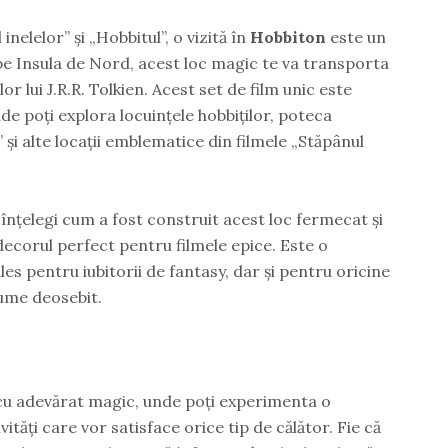
inelelor” și „Hobbitul”, o vizită în
Hobbiton
este un
pe Insula de Nord, acest loc magic te va transporta
or lui J.R.R. Tolkien. Acest set de film unic este
de poți explora locuințele hobbiților, poteca
și alte locații emblematice din filmele „Stăpânul
 înțelegi cum a fost construit acest loc fermecat și
ecorul perfect pentru filmele epice. Este o
les pentru iubitorii de fantasy, dar și pentru oricine
lume deosebit.
cu adevărat magic, unde poți experimenta o
ivități care vor satisface orice tip de călător. Fie că