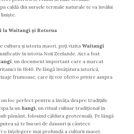
pa caldă din sursele termale naturale te va învălui
liniște.
i la Waitangi și Rotorua
e cultura și istoria maori, poți vizita
Waitangi
mnificativ în istoria Noii Zeelande. Aici a fost
tangi
, un document important care a marcat
itanici în 1840. Pe lângă învățătura istorică,
eisaje frumoase, care îți vor oferi o privire asupra
n loc perfect pentru a învăța despre tradițiile
cipa la un
hangi
, un ritual culinar tradițional în
sub pământ, folosind căldura geotermală. Pe lângă
 putea să te bucuri de dansuri și cântece
eri o înțelegere mai profundă a culturii maori.