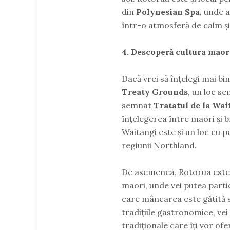
din
Polynesian Spa
, unde a
într-o atmosferă de calm și 
4. Descoperă cultura maor
Dacă vrei să înțelegi mai bin
Treaty Grounds
, un loc se
semnat
Tratatul de la Wai
înțelegerea între maori și br
Waitangi este și un loc cu p
regiunii Northland.
De asemenea, Rotorua este u
maori, unde vei putea parti
care mâncarea este gătită 
tradițiile gastronomice, vei
tradiționale care îți vor of