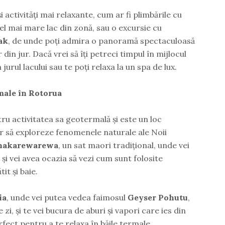
 activități mai relaxante, cum ar fi plimbările cu
cel mai mare lac din zonă, sau o excursie cu
ak
, de unde poți admira o panoramă spectaculoasă
 din jur. Dacă vrei să îți petreci timpul în mijlocul
 jurul lacului sau te poți relaxa la un spa de lux.
rmale în Rotorua
u activitatea sa geotermală și este un loc
r să exploreze fenomenele naturale ale Noii
akarewarewa
, un sat maori tradițional, unde vei
 și vei avea ocazia să vezi cum sunt folosite
it și baie.
ia
, unde vei putea vedea faimosul
Geyser Pohutu
,
zi, și te vei bucura de aburi și vapori care ies din
erfect pentru a te relaxa în băile termale