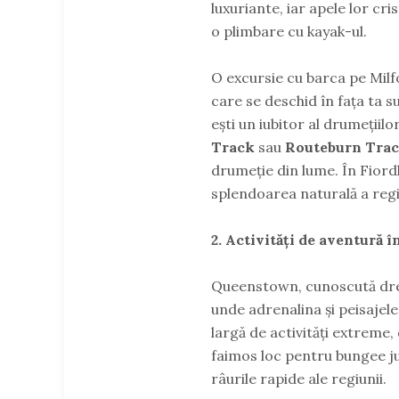
luxuriante, iar apele lor cr
o plimbare cu kayak-ul.
O excursie cu barca pe Milf
care se deschid în fața ta 
ești un iubitor al drumețiilo
Track
sau
Routeburn Tra
drumeție din lume. În Fiord
splendoarea naturală a regi
2. Activități de aventură
Queenstown, cunoscută drept
unde adrenalina și peisajele
largă de activități extreme,
faimos loc pentru bungee j
râurile rapide ale regiunii.