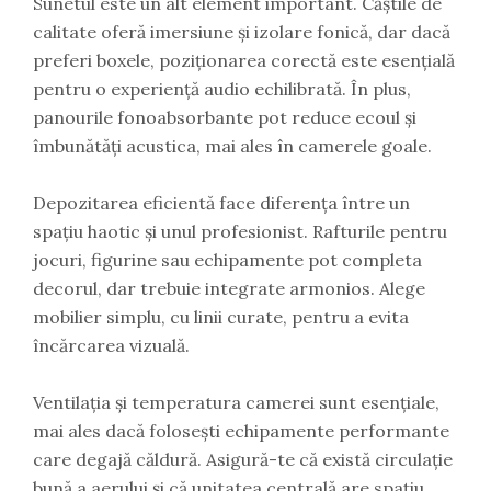
Sunetul este un alt element important. Căștile de
calitate oferă imersiune și izolare fonică, dar dacă
preferi boxele, poziționarea corectă este esențială
pentru o experiență audio echilibrată. În plus,
panourile fonoabsorbante pot reduce ecoul și
îmbunătăți acustica, mai ales în camerele goale.
Depozitarea eficientă face diferența între un
spațiu haotic și unul profesionist. Rafturile pentru
jocuri, figurine sau echipamente pot completa
decorul, dar trebuie integrate armonios. Alege
mobilier simplu, cu linii curate, pentru a evita
încărcarea vizuală.
Ventilația și temperatura camerei sunt esențiale,
mai ales dacă folosești echipamente performante
care degajă căldură. Asigură-te că există circulație
bună a aerului și că unitatea centrală are spațiu