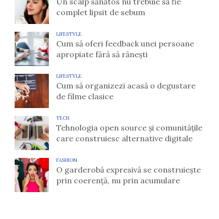
Un scalp sănătos nu trebuie să fie
complet lipsit de sebum
LIFESTYLE
Cum să oferi feedback unei persoane
apropiate fără să rănești
LIFESTYLE
Cum să organizezi acasă o degustare
de filme clasice
TECH
Tehnologia open source și comunitățile
care construiesc alternative digitale
FASHION
O garderobă expresivă se construiește
prin coerență, nu prin acumulare