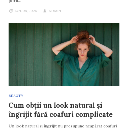
porii…
IUN. 08, 2026
ADMIN
BEAUTY
Cum obții un look natural și
îngrijit fără coafuri complicate
Un look natural și îngrijit nu presupune neapărat coafuri