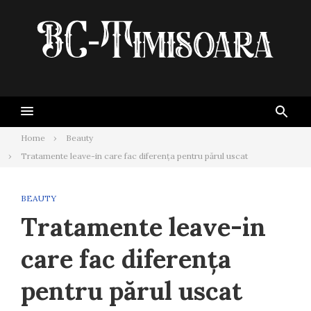
Skip
to
content
Home
Beauty
Tratamente leave-in care fac diferența pentru părul uscat
BEAUTY
Tratamente leave-in
care fac diferența
pentru părul uscat