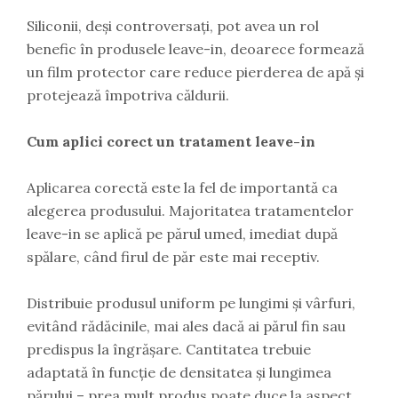
Siliconii, deși controversați, pot avea un rol
benefic în produsele leave-in, deoarece formează
un film protector care reduce pierderea de apă și
protejează împotriva căldurii.
Cum aplici corect un tratament leave-in
Aplicarea corectă este la fel de importantă ca
alegerea produsului. Majoritatea tratamentelor
leave-in se aplică pe părul umed, imediat după
spălare, când firul de păr este mai receptiv.
Distribuie produsul uniform pe lungimi și vârfuri,
evitând rădăcinile, mai ales dacă ai părul fin sau
predispus la îngrășare. Cantitatea trebuie
adaptată în funcție de densitatea și lungimea
părului – prea mult produs poate duce la aspect