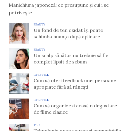
Manichiura japoneză: ce presupune și cui i se
potrivește
BEAUTY
Un fond de ten oxidat își poate
schimba nuanța după aplicare
BEAUTY
Un scalp sănătos nu trebuie să fie
complet lipsit de sebum
LIFESTYLE
Cum să oferi feedback unei persoane
apropiate fără să rănești
LIFESTYLE
Cum să organizezi acasă o degustare
de filme clasice
TECH
Tehnologia open source și comunitățile