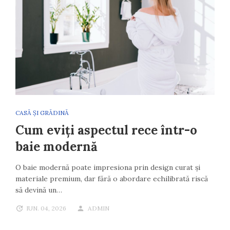
CASĂ ȘI GRĂDINĂ
Cum eviți aspectul rece într-o
baie modernă
O baie modernă poate impresiona prin design curat și
materiale premium, dar fără o abordare echilibrată riscă
să devină un…
IUN. 04, 2026
ADMIN