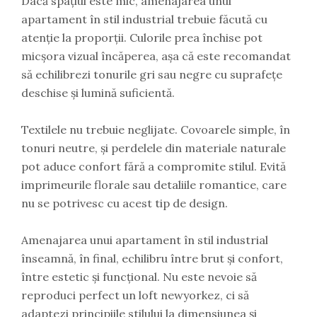
Dacă spațiul este mic, amenajarea unui
apartament în stil industrial trebuie făcută cu
atenție la proporții. Culorile prea închise pot
micșora vizual încăperea, așa că este recomandat
să echilibrezi tonurile gri sau negre cu suprafețe
deschise și lumină suficientă.
Textilele nu trebuie neglijate. Covoarele simple, în
tonuri neutre, și perdelele din materiale naturale
pot aduce confort fără a compromite stilul. Evită
imprimeurile florale sau detaliile romantice, care
nu se potrivesc cu acest tip de design.
Amenajarea unui apartament în stil industrial
înseamnă, în final, echilibru între brut și confort,
între estetic și funcțional. Nu este nevoie să
reproduci perfect un loft newyorkez, ci să
adaptezi principiile stilului la dimensiunea și