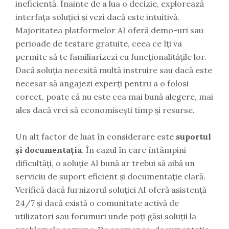
ineficientă. Înainte de a lua o decizie, explorează
interfața soluției și vezi dacă este intuitivă.
Majoritatea platformelor AI oferă demo-uri sau
perioade de testare gratuite, ceea ce îți va
permite să te familiarizezi cu funcționalitățile lor.
Dacă soluția necesită multă instruire sau dacă este
necesar să angajezi experți pentru a o folosi
corect, poate că nu este cea mai bună alegere, mai
ales dacă vrei să economisești timp și resurse.
Un alt factor de luat în considerare este
suportul
și documentația
. În cazul în care întâmpini
dificultăți, o soluție AI bună ar trebui să aibă un
serviciu de suport eficient și documentație clară.
Verifică dacă furnizorul soluției AI oferă asistență
24/7 și dacă există o comunitate activă de
utilizatori sau forumuri unde poți găsi soluții la