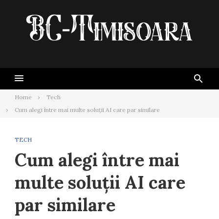
Skip
to
content
Home
Tech
Cum alegi între mai multe soluții AI care par similare
TECH
Cum alegi între mai
multe soluții AI care
par similare