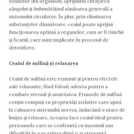
toxinelor din organism, sprijinind curățarea
sângelui și îmbunătățind sănătatea generală a
sistemului circulator. În plus, prin eliminarea
substanțelor dăunătoare, ceaiul poate sprijini
funcționarea optimă a organelor, cum ar fi rinichii
și ficatul, care sunt implicate în procesul de
detoxifiere.
Ceaiul de sulfină și relaxarea
Ceaiul de sulfină este renumit și pentru efectele
sale relaxante, fiind folosit adesea pentru a
combate stresul și anxietatea. Frunzele de sulfină
conțin compuși cu proprietăți sedative care ajută
la calmarea sistemului nervos, inducând o stare de
liniște și relaxare. Aceasta face ceaiul ideal pentru
persoanele care se confruntă cu insomnii sau
dificultăți în a se relaxa după o zi stresantă.