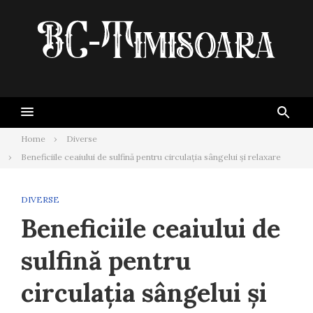
Skip
to
content
Home
Diverse
Beneficiile ceaiului de sulfină pentru circulația sângelui și relaxare
DIVERSE
Beneficiile ceaiului de
sulfină pentru
circulația sângelui și